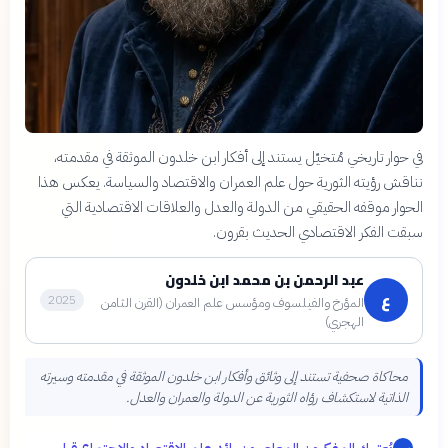
في حوار تاريخي مُتخيّل يستند إلى أفكار ابن خلدون الموثقة في مقدمته،
نناقش رؤيته الثورية حول علم العمران والاقتصاد والسياسة. يعكس هذا
الحوار موقفه الحقيقي من الدولة والعدل والعلاقات الاقتصادية التي
سبقت الفكر الاقتصادي الحديث بقرون.
عبد الرحمن بن محمد ابن خلدون
ع
2025
المؤرخ والفيلسوف ومؤسس علم العمران (القرن الثامن
الهجري)
محاكاة صحفية تستند إلى وثائق وأفكار ابن خلدون الموثقة في مقدمته وسيرته
الذاتية لاستكشاف رؤاه الثورية عن الدولة والعمران والعدل.
س