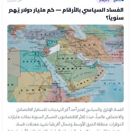
بالأرقام
قبل شهرين
›
الفساد السياسي بالأرقام — كم مليار دولار يُهدر
سنوياً؟
الفساد الإداري والسياسي يُعتبر أحد أكبر التهديدات للاستقرار الاقتصادي
والاجتماعي عالمياً، حيث يُقدّر الاقتصاديون الخسائر السنوية بمئات مليارات
الدولارات. منطقة الشرق الأوسط وشمال أفريقيا تشهد معدلات فساد