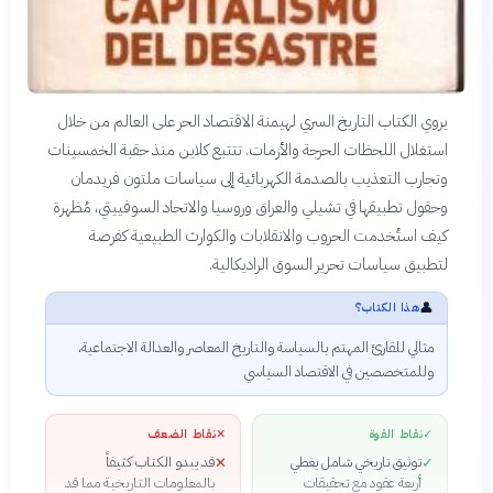
يروي الكتاب التاريخ السري لهيمنة الاقتصاد الحر على العالم من خلال
استغلال اللحظات الحرجة والأزمات. تتتبع كلاين منذ حقبة الخمسينات
وتجارب التعذيب بالصدمة الكهربائية إلى سياسات ملتون فريدمان
وحقول تطبيقها في تشيلي والعراق وروسيا والاتحاد السوفييتي، مُظهرة
كيف استُخدمت الحروب والانقلابات والكوارث الطبيعية كفرصة
لتطبيق سياسات تحرير السوق الراديكالية.
👤
هذا الكتاب؟
مثالي للقارئ المهتم بالسياسة والتاريخ المعاصر والعدالة الاجتماعية،
وللمتخصصين في الاقتصاد السياسي
✓
نقاط القوة
✕
نقاط الضعف
توثيق تاريخي شامل يغطي
قد يبدو الكتاب كثيفاً
✕
✓
أربعة عقود مع تحقيقات
بالمعلومات التاريخية مما قد