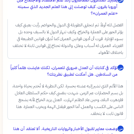
يُعتبرك المفكرون المعاصرون رائد علم الاقتصاد والاجتماع قبل
أوروبا بقرون. كيف توصلت إلى هذا العلم الجديد الذي سميته
«علم العمران»؟
الفضل لله أولاً، ثم لتجاربي الطويلة في الدول والحواضر. رأيت بعيني كيف
يؤثر الجور على العمارة والخراج، وكيف تنهار الدول لا بالسيف وحده بل
بسوء الإدارة. قررت أن أدون قوانين العمران كما تُدوّن قوانين الطبيعة في
الفيزياء. العمران له أسباب وعلل، والدولة تحتاج إلى قوانين ثابتة لا تختلف
باختلاف الأهواء.
تؤكد في كتابك أن العدل ضروري للعمران، لكنك عايشت ظلماً كثيراً
س
من السلاطين. هل أمكنت تطبيق نظريتك؟
هذا الألم الذي تشير إليه عشته بحسرة. لكن النظرية لا تُختبر بحياة واحدة،
بل بسير الحضارات عبر الزمن. شهدت بنفسي كيف حكم السلطان العادل
فازدهرت البلاد، وحين عاد الظلم انهارت. العدل يزيد الخراج لأنه يشجع
الناس على الكسب والعمل، أما الجور فيقتل الهمة ويخرب العمارة. هذا
قانون ثابت لا يتخلف.
وضعت معايير لقبول الأخبار والروايات التاريخية. ألا تعتقد أن هذا
س