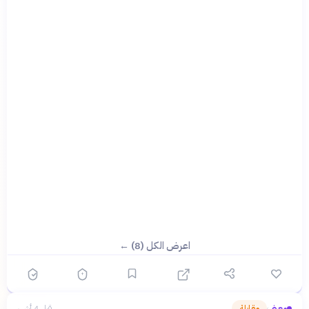
اعرض الكل (8) ←
معنى
مقابلة
قبل 4 أشهر
›