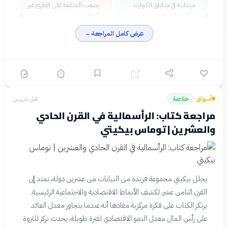
ميدانية في مناطق الكوارث
يصعب المتابعة على القارئ غير
ربط منطقي جريء بين
المختص
✓
التعذيب النفسي والصدمة
بعض الانتقادات الاقتصادية
✕
عرض كامل المراجعة
←
الاقتصادية يكشف المنطق
توجه تركيزاً أكثر نحو الجانب
الكامن وراء السياسات
السياسي دون معالجة نظرية
العنيفة
معمّقة
أسلوب سردي قوي يمزج بين
✓
الرواية التاريخية والتحليل
الاقتصادي بحرفية عالية
كشف الحقائق المستترة عن
✓
أسواق
خلاصة
قبل شهرين
›
الربح من الأزمات من خلال
شهادات مباشرة ووثائق
مراجعة كتاب: الرأسمالية في القرن الحادي
سياسية
والعشرين | توماس بيكيتي
يحلل بيكيتي مجموعة فريدة من البيانات من عشرين دولة، تمتد إلى
القرن الثامن عشر، لكشف الأنماط الاقتصادية والاجتماعية الرئيسية.
يرتكز الكتاب على فكرة مركزية مفادها أنه عندما يتجاوز معدل العائد
على رأس المال معدل النمو الاقتصادي لفترة طويلة، يحدث تركز للثروة