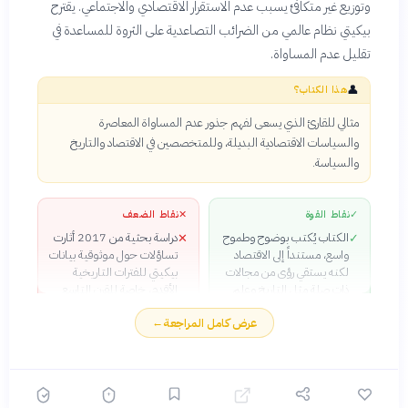
وتوزيع غير متكافئ يسبب عدم الاستقرار الاقتصادي والاجتماعي. يقترح
بيكيتي نظام عالمي من الضرائب التصاعدية على الثروة للمساعدة في
تقليل عدم المساواة.
👤
هذا الكتاب؟
مثالي للقارئ الذي يسعى لفهم جذور عدم المساواة المعاصرة
والسياسات الاقتصادية البديلة، وللمتخصصين في الاقتصاد والتاريخ
والسياسة.
✓
نقاط القوة
✕
نقاط الضعف
الكتاب يُكتب بوضوح وطموح
دراسة بحثية من 2017 أثارت
✕
✓
واسع، مستنداً إلى الاقتصاد
تساؤلات حول موثوقية بيانات
لكنه يستقي رؤى من مجالات
بيكيتي للفترات التاريخية
ذات صلة مثل التاريخ وعلم
الأقدم، خاصة للقرن التاسع
الاجتماع.
عشر.
عرض كامل المراجعة
←
يُعتبر الكتاب من قبل الخبراء
انتقد محرر الاقتصاد بـ
✕
✓
مثل بول كروجمان «علامة
Financial Times البيانات
فارقة» وعند اقتصادي البنك
معتبراً أن فيها أخطاء لم
الدولي السابق برانكو
تُشرح، لكن هذا الانتقاد بقي
ميلانوفيتش «أحد كتب
محل جدل بين المتخصصين.