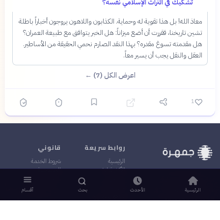
تشكيك في التراث الإسلامي نفسه؟
معاذ الله! بل هذا تقوية له وحماية. الكذابون واللاهون يروجون أخباراً باطلة
تشين تاريخنا، فقررت أن أضع ميزاناً: هل الخبر يتوافق مع طبيعة العمران؟
هل مقدمته تسوغ مقدره؟ بهذا النقد الصارم نحمي الحقيقة من الأساطير.
العقل والنقل يجب أن يسير معاً.
اعرض الكل (7) ←
1
روابط سريعة
قانوني
الرئيسية
شروط الخدمة
الأكثر قراءة
الخصوصية
من نحن
سياسة الكوكيز
منصة معرفية عربية توفر
فريق جمهرة
سياسة الذكاء الاصطناعي
محتوى موثوقاً ومنظماً في
الرئيسية
الأحدث
بحث
أقسام
مكافآت جمهرة
العلوم والثقافة والفكر
اتصل بنا
قيمة المرء ما يعرفه