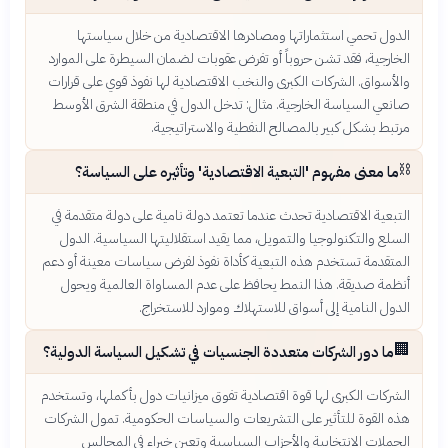
الدول تحمي استثماراتها ومصادرها الاقتصادية من خلال سياستها
الخارجية، فقد تشن حروباً أو تفرض عقوبات لضمان السيطرة على الموارد
والأسواق. الشركات الكبرى والنخب الاقتصادية لها نفوذ قوي على قرارات
صانعي السياسة الخارجية. مثال: تدخل الدول في منطقة الشرق الأوسط
مرتبط بشكل كبير بالمصالح النفطية والاستراتيجية.
⛓️
ما معنى مفهوم 'التبعية الاقتصادية' وتأثيره على السياسة؟
التبعية الاقتصادية تحدث عندما تعتمد دولة نامية على دولة متقدمة في
السلع والتكنولوجيا والتمويل، مما يقيد استقلاليتها السياسية. الدول
المتقدمة تستخدم هذه التبعية كأداة نفوذ لفرض سياسات معينة أو دعم
أنظمة صديقة. هذا النمط يحافظ على عدم المساواة العالمية ويحول
الدول النامية إلى أسواق للاستهلاك وموارد للاستخراج.
🏢
ما دور الشركات متعددة الجنسيات في تشكيل السياسة الدولية؟
الشركات الكبرى لها قوة اقتصادية تفوق ميزانيات دول بأكملها، وتستخدم
هذه القوة للتأثير على التشريعات والسياسات الحكومية. تمول الشركات
الحملات الانتخابية والأحزاب السياسية وتعين خبراء في المجالس