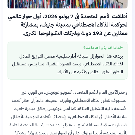
أطلقت الأمم المتحدة في 7 يوليو 2026، أول حوار عالمي
لحوكمة الذكاء الاصطناعي بمدينة جنيف، بمشاركة
ممثلين عن 193 دولة وشركات التكنولوجيا الكبرى.
لماذا قد يثير اهتمامك؟
●
يهدف هذا الحوار إلى صياغة أطر تنظيمية تضمن التوزيع العادل
لفوائد الذكاء الاصطناعي وتسد الفجوة الرقمية، مما يمس مستقبل
التطور التقني العالمي وتأثيره على الأفراد.
وحذر الأمين العام للأمم المتحدة، أنطونيو غوتيريش، من الوتيرة غير
المسبوقة لتطور الذكاء الاصطناعي وتأثيراته العميقة، داعياً إلى حظر أنظمة
الأسلحة ذاتية التشغيل الفتاكة. كما أعلن غوتيريش إطلاق مبادرة «تعهد
سلامة الأطفال في الذكاء الاصطناعي» لإخضاع الأنظمة الموجهة للأطفال
لاختبارات سلامة مستقلة تمنع استغلالها. وشددت رئيسة الجمعية العامة
للأمم المتحدة، أنالينا بيربوك، على أن الحوار يسعى لتحديد رؤية مشتركة