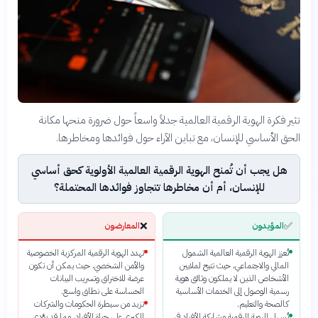
تثير فكرة الهوية الرقمية العالمية جدلاً واسعاً حول ضرورة منحها مكانة
الحق الأساسي للإنسان، مع تباين الآراء حول فوائدها ومخاطرها.
هل يجب أن تُمنح الهوية الرقمية العالمية الأولوية كحق أساسي
للإنسان، أم أن مخاطرها تتجاوز فوائدها المحتملة؟
❌
✅
المؤيدون
المعارضون
تُعزز الهوية الرقمية العالمية الشمول
تهدد الهوية الرقمية المركزية الخصوصية
المالي والاجتماعي، حيث تتيح لملايين
والأمن الشخصي، حيث يمكن أن تكون
الأشخاص الذين لا يملكون وثائق هوية
عرضة للاختراق وتسريب البيانات
رسمية الوصول إلى الخدمات الأساسية
الحساسة على نطاق واسع.
كالصحة والتعليم.
تزيد من سيطرة الحكومات والشركات
تُسهل الهوية الرقمية مشاركة الأفراد في
الكبرى على حياة الأفراد، مما قد يؤدي