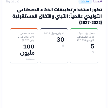
دهشة
مخطط
قبل 21 يومًا
›
تطور استخدام تطبيقات الذكاء الاصطناعي
التوليدي عالمياً: التبني والآفاق المستقبلية
(2022-2027)
معدل تبني الشركات
المتوقع بحلول 2027
عدد مستخدمي
للذكاء الاصطناعي
ChatGPT شهرياً
30
التوليدي (2023)
(يناير 2023)
100
5
%
مليون
%
مستخدم