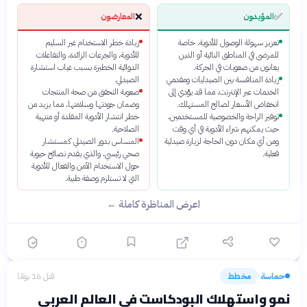
❌
✅
المؤيدون
المعارضون
تعزيز سهولة الوصول للأدوية، خاصة
زيادة خطر الاستخدام غير السليم
للمرضى في المناطق النائية أو الذين
للأدوية، والجرعات الزائدة، والتفاعلات
يعانون من صعوبات في الحركة.
الدوائية الخطيرة بسبب غياب استشارة
زيادة المنافسة بين الصيدليات ومقدمي
الصيدلي.
الخدمات عبر الإنترنت، مما قد يؤدي إلى
صعوبة التحقق من صحة المنتجات
انخفاض الأسعار لصالح المستهلك.
وضمان جودتها وسلامتها، مما يزيد من
توفير الراحة والخصوصية للمستخدمين،
خطر انتشار الأدوية المقلدة أو منتهية
حيث يمكنهم شراء الأدوية في أي وقت
الصلاحية.
ومن أي مكان دون الحاجة لزيارة صيدلية
المساس بدور الصيدلي كمستشار
فعلية.
صحي رئيسي، والذي يقدم نصائح حيوية
حول الاستخدام الآمن والفعال للأدوية
التي لا تستلزم وصفة طبية.
اعرض المناظرة كاملة ←
حماسة
مخطط
قبل 16 يومًا
›
نمو واستهلاك البودكاست في العالم العربي