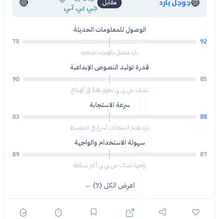
🔴
🔵
جوجل بارد
مقابل
جي بي تي
الوصول للمعلومات الحديثة
78
92
بارد متصل بالإنترنت مباشرة
قدرة توليد النصوص الإبداعية
90
85
تشات جي بي تي يتفوق قليلاً في الإبداع
سرعة الاستجابة
83
88
بارد يقدم استجابات أسرع في المتوسط
سهولة الاستخدام والواجهة
89
87
واجهة تشات جي بي تي أكثر بساطة
اعرض الكل (7) ←