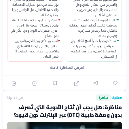
والعشرين مثل التفكير النقدي وحل
يؤثر سلبًا على نمو المهارات الاجتماعية
المشكلات والإبداع، وهي ضرورية
والعاطفية للأطفال، مثل التواصل وجهًا
لمستقبل الأطفال.
لوجه والتعاطف.
توفر التكنولوجيا أدوات تعليمية تفاعلية
التعرض المبكر والمكثف للشاشات قد
وشخصية تناسب أنماط التعلم المختلفة
يؤدي إلى مشاكل صحية مثل إجهاد
للأطفال، مما يزيد من مشاركتهم
العين، اضطرابات النوم، وحتى التأثير على
وفهمهم للمادة.
نمو الدماغ.
تُعد التكنولوجيا جسراً لدمج الأطفال في
قد تخلق التكنولوجيا فجوة رقمية بين
عالم رقمي متزايد، وتُكسبهم مهارات
الطلاب بناءً على الوضع الاقتصادي
رقمية مبكرة تحميهم من الأمية الرقمية
والاجتماعي، مما يزيد من التفاوت في
في المستقبل.
فرص التعلم.
اعرض المناظرة كاملة ←
عافية
مناظرة
قبل 14 يومًا
›
مناظرة: هل يجب أن تُتاح الأدوية التي تُصرف
بدون وصفة طبية (OTC) عبر الإنترنت دون قيود؟