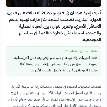
أقرت إمارة عجمان في 1 يونيو 2026 تعديلات على قانون
الموارد البشرية، تضمنت استحداث إجازات نوعية لدعم
الاستقرار الأسري، وتعزيز التوازن بين الحياة العملية
والشخصية، مما يمثل خطوة متقدمة في سياساتها
المجتمعية.
لماذا قد يثير اهتمامك؟
●
هذه التغييرات تؤكد توجه الإمارة نحو توفير بيئة عمل أكثر إنسانية
ومرونة، مما يعزز من رضا الموظفين وإنتاجيتهم، ويفتح آفاقاً
جديدة للمواطنين في ريادة الأعمال والرعاية الأسرية.
تضمنت التعديلات الجديدة في عجمان استحداث إجازات للرعاية الأسرية،
وإجازة للتفرغ للعمل الحر دعماً لريادة الأعمال، بالإضافة إلى إجازة الزواج
وإجازة خاصة بذوي الإعاقة. هذه المبادرات تأتي ضمن رؤية «عام الأسرة»،
وتهدف إلى تخفيف الأعباء على الموظفين وتمكينهم من أداء واجباتهم