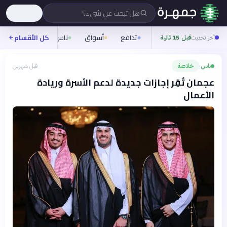
هل تبحث عن شيء؟
تدافع
أسواق
ناس
روح
كل الأقسام
شيفر
آخر تحديث
قبل 15 ثانية
ناس
خلاصة
قبل شهرين
›
عجمان تُقِر إجازات جديدة لدعم الأسرة وريادة
الأعمال