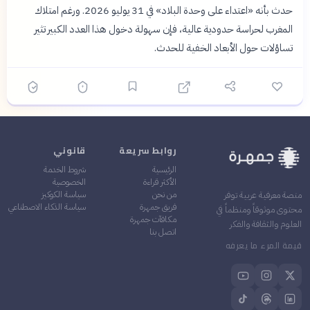
حدث بأنه «اعتداء على وحدة البلاد» في 31 يوليو 2026. ورغم امتلاك
المغرب لحراسة حدودية عالية، فإن سهولة دخول هذا العدد الكبير تثير
تساؤلات حول الأبعاد الخفية للحدث.
روابط سريعة
قانوني
الرئيسية
شروط الخدمة
الأكثر قراءة
الخصوصية
من نحن
سياسة الكوكيز
منصة معرفية عربية توفر
فريق جمهرة
سياسة الذكاء الاصطناعي
محتوى موثوقاً ومنظماً في
مكافآت جمهرة
العلوم والثقافة والفكر
اتصل بنا
قيمة المرء ما يعرفه