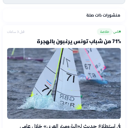
منشورات ذات صلة
ناس
خلاصة
قبل 3 ساعات
›
71% من شباب تونس يرغبون بالهجرة
في استطلاع حديث لـ«الباروميتر العربي» خلال عامي