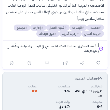
الاجتماعية والمهنية. كما أقر القانون تخفيض ساعات العمل اليومية لفئات
محددة، بما في ذلك الموظفون من ذوي الإعاقة الذين حصلوا على تخفيض
بمقدار ساعتين يومياً.
عجمان
الإمارات
قانون العمل
إجازات
مجتمع
ريادة أعمال
رعاية أسرية
ذوي الإعاقة
أُعدّ هذا المحتوى بمساعدة الذكاء الاصطناعي في البحث والصياغة، ودقّقه
وحرّره فريقنا.
إحصاءات المنشور
فلسفتنا المعرفية
·
سياسة الذكاء الاصطناعي
تاريخ النشر
مشاهدات
إعجابات
٣ يونيو ٢٠٢٦ في ٠٨:٤٠
0
1
ص
مشاركات
وقت القراءة
0
1 دق