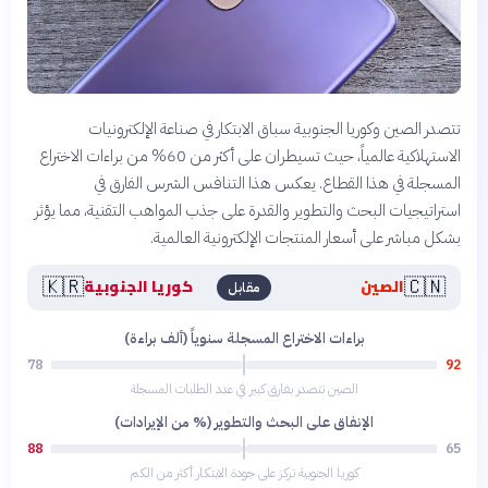
تتصدر الصين وكوريا الجنوبية سباق الابتكار في صناعة الإلكترونيات
الاستهلاكية عالمياً، حيث تسيطران على أكثر من 60% من براءات الاختراع
المسجلة في هذا القطاع. يعكس هذا التنافس الشرس الفارق في
استراتيجيات البحث والتطوير والقدرة على جذب المواهب التقنية، مما يؤثر
بشكل مباشر على أسعار المنتجات الإلكترونية العالمية.
🇰🇷
🇨🇳
الصين
كوريا الجنوبية
مقابل
براءات الاختراع المسجلة سنوياً (ألف براءة)
78
92
الصين تتصدر بفارق كبير في عدد الطلبات المسجلة
الإنفاق على البحث والتطوير (% من الإيرادات)
88
65
كوريا الجنوبية تركز على جودة الابتكار أكثر من الكم