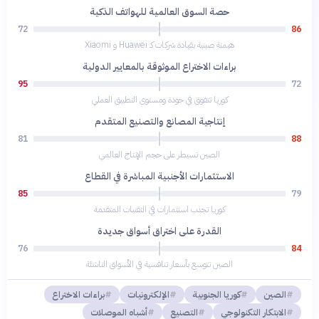
حصة السوق العالمية للهواتف الذكية
72
86
هيمنة صينية بقيادة شركات كـ Huawei و Xiaomi
براءات الاختراع الموثوقة بالمعايير الدولية
95
72
كوريا تتفوق في جودة ومستوى التطبيق العملي
إنتاجية المصانع والتصنيع المتقدم
81
88
الصين تسيطر على حجم الإنتاج العالمي
الاستثمارات الأجنبية المباشرة في القطاع
85
79
كوريا تجذب استثمارات في التقنيات المتقدمة
القدرة على اختراق أسواق جديدة
76
84
الصين تتوسع بأسعار تنافسية في الأسواق الناشئة
الصين
كوريا الجنوبية
الإلكترونيات
براءات الاختراع
الابتكار التكنولوجي
التصنيع
أشباه الموصلات