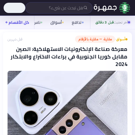
هل تبحث عن شيء؟
تدافع
أسواق
ناس
روح
كل الأقسام
شيفر
آخر تحديث
قبل 3 دقائق
أسواق
مقارنة — مقارنة بالأرقام
قبل شهرين
›
معركة صناعة الإلكترونيات الاستهلاكية: الصين
مقابل كوريا الجنوبية في براءات الاختراع والابتكار
2024