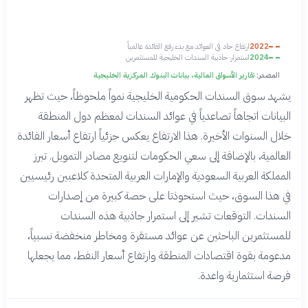
2022
ارتفاع حاد في العوائد مع بدء رفع الفائدة عالمياً
2024
استمرار جاذبية السندات الخليجية للمستثمرين
المصدر:
تقارير الأسواق المالية، بيانات البنوك المركزية الخليجية
يشهد سوق السندات الحكومية الخليجية نمواً ملحوظاً، حيث تظهر
البيانات اتجاهاً تصاعدياً في عوائد السندات لمعظم دول المنطقة
خلال السنوات الأخيرة. هذا الارتفاع يعكس جزئياً ارتفاع أسعار الفائدة
العالمية، بالإضافة إلى سعي الحكومات لتنويع مصادر التمويل. تبرز
المملكة العربية السعودية والإمارات العربية المتحدة كلاعبين رئيسيين
في هذا السوق، حيث استحوذتا على حصة كبيرة من إصدارات
السندات. التوقعات تشير إلى استمرار جاذبية هذه السندات
للمستثمرين الباحثين عن عوائد مستقرة ومخاطر منخفضة نسبياً،
مدعومة بقوة اقتصادات المنطقة وارتفاع أسعار النفط، مما يجعلها
فرصة استثمارية واعدة.