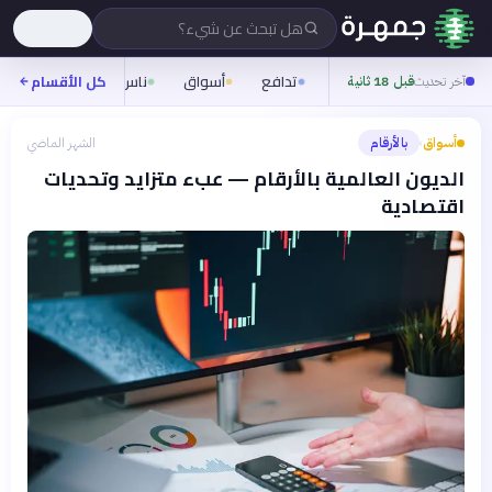
هل تبحث عن شيء؟
تدافع
أسواق
ناس
روح
كل الأقسام
شيفر
آخر تحديث
قبل 18 ثانية
أسواق
بالأرقام
الشهر الماضي
›
الديون العالمية بالأرقام — عبء متزايد وتحديات
اقتصادية