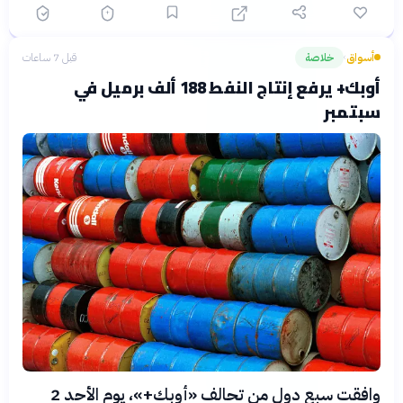
أسواق
خلاصة
قبل 7 ساعات
›
أوبك+ يرفع إنتاج النفط 188 ألف برميل في
سبتمبر
وافقت سبع دول من تحالف «أوبك+»، يوم الأحد 2