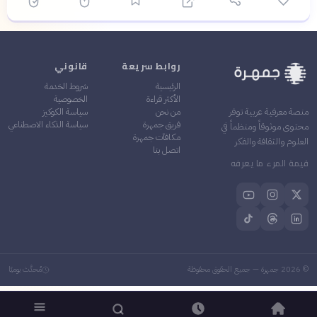
روابط سريعة
قانوني
الرئيسية
شروط الخدمة
الأكثر قراءة
الخصوصية
من نحن
سياسة الكوكيز
منصة معرفية عربية توفر
فريق جمهرة
سياسة الذكاء الاصطناعي
محتوى موثوقاً ومنظماً في
مكافآت جمهرة
العلوم والثقافة والفكر
اتصل بنا
قيمة المرء ما يعرفه
©
2026
جمهرة — جميع الحقوق محفوظة
مُحدَّث يوميًا