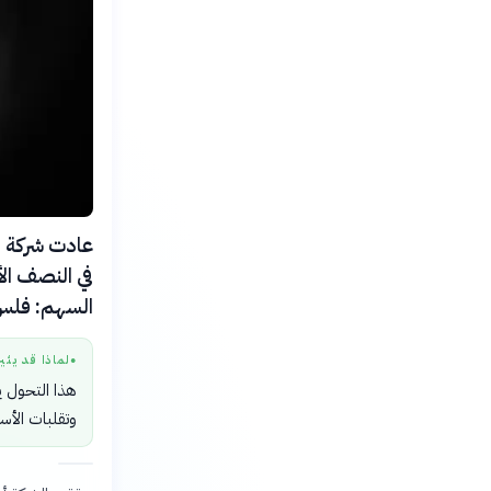
عادت شركة الر
السهم: فلس
لماذا قد يثي
●
هذا التحول ي
وتقلبات الأسو