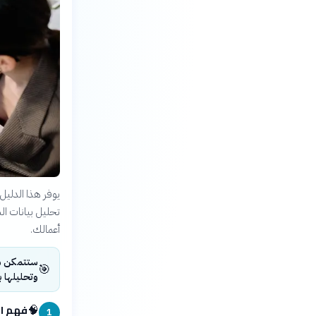
يوفر هذا الدليل
تحليل بيانات ال
أعمالك.
ستتمكن من
🎯
وتحليلها ب
فهم ا
🧠
1