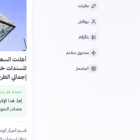
مقارنات
بروفايل
بالأرقام
محتوى متقدم
المِضمار
إجمالي الطرح
لماذا قد يثي
●
يُعدّ هذا الإ
مصادر التمويل