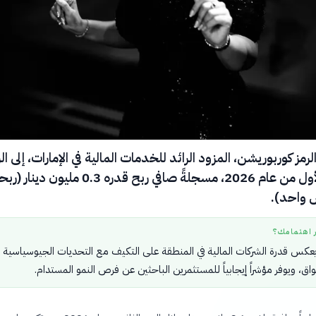
مز كوربوريشن، المزود الرائد للخدمات المالية في الإمارات، إلى ال
في النصف الأول من عام 2026، مسجلةً صافي ربح قدره 0.3 مليون دين
 واحد).
ر اهتمامك؟
عكس قدرة الشركات المالية في المنطقة على التكيف مع التحديات الجيوسياسية
اق، ويوفر مؤشراً إيجابياً للمستثمرين الباحثين عن فرص النمو المستدام.