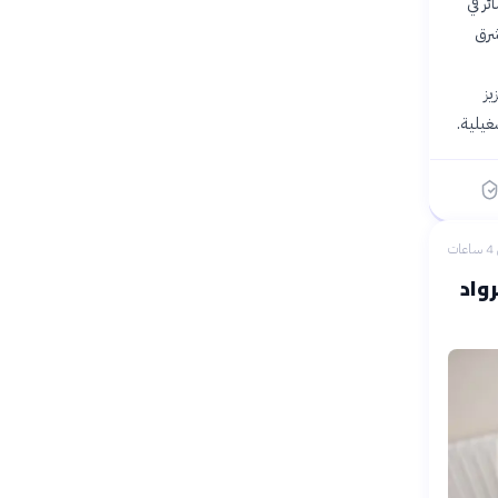
20، بعد تكبدها خسائر في
شرق
يز
غيلية.
ات
واد