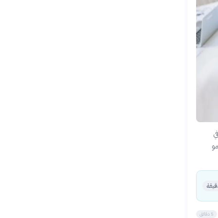
ي
مو
5 دقائق