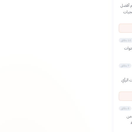
م أفضل
هجيات
10 دقائق
دوات
7 دقائق
 الرأي.
8 دقائق
 من