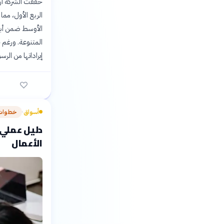
الربع الأول، مم
المتنوعة. ورغم 
إيراداتها من الر
أسواق
خطوات 
›
دليل عملي:
الأعمال