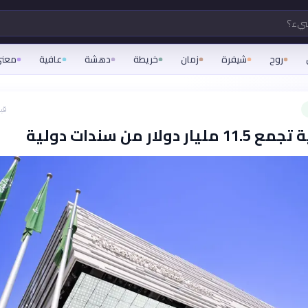
شيء؟
روح
شيفرة
زمان
خريطة
دهشة
عافية
معن
قبل 27
ر دولار من سندات دولية