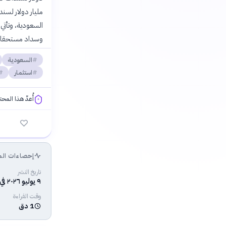
وسداد مستحقات
السعودية
استثمار
أُعدّ هذا المح
فلسفتنا المعرفية
إحصاءات الم
تاريخ النشر
٩ يوليو ٢٠٢٦ في ١٠:٠١ ص
وقت القراءة
1 دق