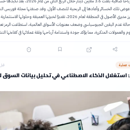
حققت الشركة أرباحاً صافية بلغت 3.6 ملايين دينار خلال الربع الثاني من عام 26
ا عوض تلك الخسائر وأعادها إلى الربحية للنصف الأول. وقد صنفتها مجلة فوربس ال
الأوسط ضمن أبرز مديري الأصول في المنطقة لعام 2026، تقديرًا لخبرتها العميقة وحلولها الاستثمارية
حالة عدم اليقين الجيوسياسي وضعف معنويات الأسواق العالمية، استطاعت الرمز تعز
سوم والعمولات المتكررة، مما يؤكد جودة واستدامة أرباحها وثقة عملائها في كفاءتها التش
عملية
قبل 4 ساع
 استغلال الذكاء الاصطناعي في تحليل بيانات السوق لر