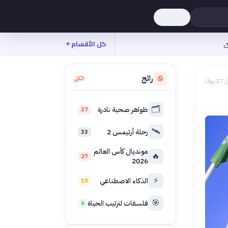
ى
كل الأقسام
رائج
الكل
 يومًا
🗂️
ظواهر صحية نادرة
37
🛰️
رحلة أرتيمس 2
33
مونديال كأس العالم
🔥
27
2026
⚡
الذكاء الاصطناعي
18
🎯
فلسفات لترتيب الحياة
6