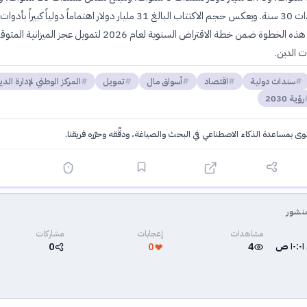
مليار دولار لسندات 30 سنة. ويعكس حجم الاكتتاب البالغ 31 مليار دولار اهتماماً دولياً كبيراً
السعودية، وتأتي هذه الخطوة ضمن خطة الاقتراض السنوية لعام 2026 لتمويل عجز الميزانية ال
 الدين.
سندات دولية
اقتصاد
أسواق مال
تمويل
المركز الوطني لإدارة الد
رؤية 2030
توى بمساعدة الذكاء الاصطناعي في البحث والصياغة، ودقّقه وحرّره فريقنا.
·
سياسة الذكاء الاصطناعي
نشور
مشاهدات
إعجابات
مشاركات
0
0
4