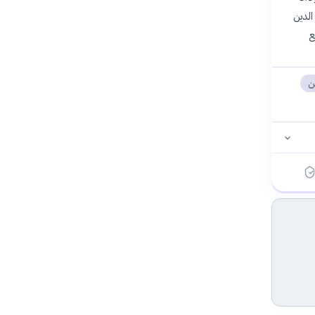
 بأدوات الدين
متوقع
ين