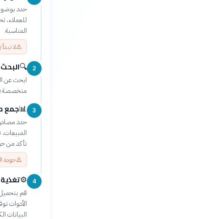
حدد بوضوح 
للعملاء، ت
المناسبة.
⚠️
لا تبدأ
البحث 
🔍
2
ابحث عن ال
متخصصة في ت
جمع مص
📊
3
حدد مصادر 
المبيعات، ت
تأكد من جو
⚠️
جودة ال
تغذية 
⚙️
4
قم بتحميل ب
الأدوات تو
البيانات الك