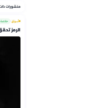
منشورات ذات
أسواق
خلاصة
›
الرمز تحقق 0.3 مليون دينار أرباحاً بالنصف الأو