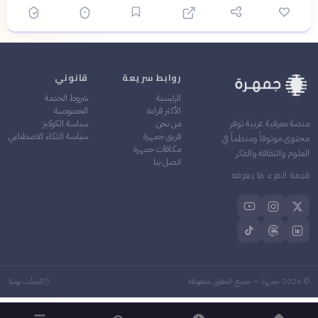
روابط سريعة
قانوني
الرئيسية
شروط الخدمة
الأكثر قراءة
الخصوصية
من نحن
سياسة الكوكيز
منصة معرفية عربية توفر
فريق جمهرة
سياسة الذكاء الاصطناعي
محتوى موثوقاً ومنظماً في
مكافآت جمهرة
العلوم والثقافة والفكر
اتصل بنا
قيمة المرء ما يعرفه
©
2026
جمهرة — جميع الحقوق محفوظة
مُحدَّث يوميًا