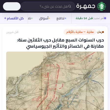
هل تبحث عن شيء؟
تدافع
أسواق
ناس
روح
كل الأقسام
شيف
آخر تحديث
قبل 14 دقيقة
زمان
مقارنة — مقارنة بالأرقام
قبل شهرين
›
حرب السنوات السبع مقابل حرب الثلاثين سنة:
مقارنة في الخسائر والتأثير الجيوسياسي