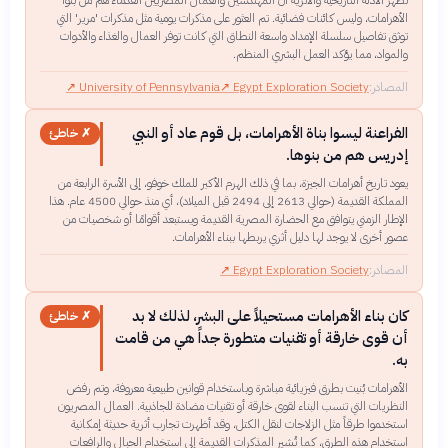
تُظهر الأدلة التاريخية والأثرية أن المهندسين والعمال المصريين القدماء هم من بنوا
الأهرامات، وليس كائنات فضائية. تم العثور على مذكرات يومية مثل مذكرات 'مرير' التي
توثق تفاصيل سلسلة الإمداد واسعة النطاق التي كانت توفر العمال والغذاء والأدوات
والمواد، مما يؤكد العمل البشري المنظم.
المصادر:
Egypt Exploration Society
↗
University of Pennsylvania
↗
الفراعنة ليسوا بناة الأهرامات، بل قوم عاد أو النبي
✗ خاطئ
إدريس هم من بنوها.
يعود تاريخ أهرامات الجيزة، بما في ذلك الهرم الأكبر للملك خوفو، إلى الأسرة الرابعة من
المملكة القديمة (حوالي 2613 إلى 2494 قبل الميلاد)، أي منذ حوالي 4500 عام. هذا
الإطار الزمني يتوافق مع الحضارة المصرية القديمة ويستبعد أقوامًا أو شخصيات من
عصور أخرى لا يوجد لها دليل أثري يربطها ببناء الأهرامات.
المصادر:
Egypt Exploration Society
↗
كان بناء الأهرامات مستحيلاً على البشر، لذلك لا بد
✗ خاطئ
أن قوى خارقة أو تقنيات متطورة جداً هي من قامت
به.
الأهرامات بُنيت بطرق فيزيائية مباشرة وباستخدام قوانين طبيعية معروفة، وتم رفض
النظريات التي تنسب البناء لقوى خارقة أو تقنيات مضادة للجاذبية. العمال المصريون
استخدموا طرقاً مثل الزلاجات لنقل الكتل، وقد أظهرت تجارب أثرية حديثة إمكانية
استخدام هذه الطرق، كما تُشير المذكرات القديمة إلى استخدام الحبال والرافعات