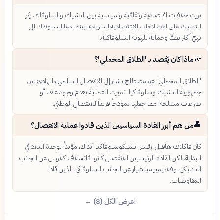
برزت خلافات اقتصادية وثقافية وسياسية بين التشيك والسلوفاك. ركز
التشيك على الإصلاحات الاقتصادية السريعة، بينما دعا السلوفاك إلى
نهج أكثر بطئًا وحماية للهوية السلوفاكية.
🤝
ماذا كان يُقصد بـ 'الطلاق المخملي'؟
'الطلاق المخملي' هو مصطلح يشير إلى الانفصال السلمي والهادئ بين
جمهورية التشيك وسلوفاكيا. تميزت العملية بعدم وجود عنف أو
صراعات مسلحة، مما جعلها نموذجاً فريداً للانفصال الوطني.
👤
من هم أبرز القادة السياسيين الذين قادوا عملية الانفصال؟
كان فاكلاف هافيل، رئيس تشيكوسلوفاكيا آنذاك، مؤيداً لوحدة البلاد في
البداية. لكن القادة الرئيسيين للانفصال كانوا فاتسلاف كلاوس عن الجانب
التشيكي، وفلاديمير ميتشيار عن الجانب السلوفاكي، الذين قادا
المفاوضات.
اعرض الكل (8) ←