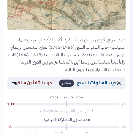
شهد التاريخ الأوروبي حربين شملتا القارة بأكملها وأعادتا رسم خريطتها
السياسية. حرب السنوات السبع (1756-1763) صراع استعماري بريطاني
فرنسي امتد لقارات متعددة، بينما حرب الثلاثين سنة (1618-1648) كانت
نزاعاً دينياً سياسياً مزّق وسط أوروبا. كلاهما غيّر موازين القوى الدولية
والتحالفات الاستراتيجية للقرون التالية.
🔫
⚔️
حرب السنوات السبع
حرب الثلاثين سنة
مقابل
مدة الحرب بالسنوات
100
23
استمرت حرب الثلاثين سنة ثلاثة عقود كاملة
عدد الدول المشاركة المباشرة
85
72