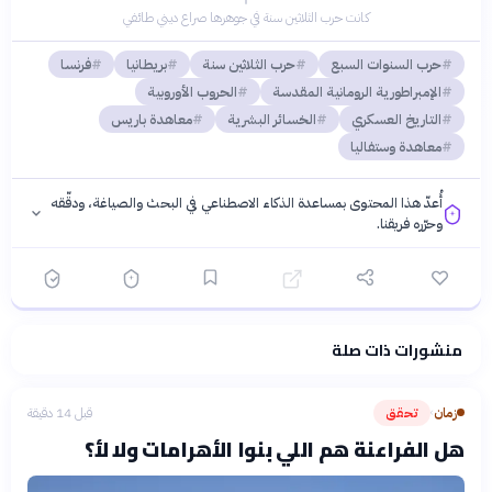
كانت حرب الثلاثين سنة في جوهرها صراع ديني طائفي
حرب السنوات السبع
حرب الثلاثين سنة
بريطانيا
فرنسا
الإمبراطورية الرومانية المقدسة
الحروب الأوروبية
التاريخ العسكري
الخسائر البشرية
معاهدة باريس
معاهدة وستفاليا
أُعدّ هذا المحتوى بمساعدة الذكاء الاصطناعي في البحث والصياغة، ودقّقه
وحرّره فريقنا.
منشورات ذات صلة
فلسفتنا المعرفية
·
سياسة الذكاء الاصطناعي
زمان
تحقق
قبل 14 دقيقة
›
هل الفراعنة هم اللي بنوا الأهرامات ولا لأ؟