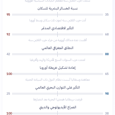
شملت حرب الثلاثين سنة معظم الكيانات السياسية الأوروبية
نسبة الخسائر البشرية للسكان
95
35
أدت حرب الثلاثين سنة لموت ثلث سكان وسط أوروبا
التأثير الاقتصادي المدمّر
92
68
أفلست عدة ممالك أوروبية من جراء حرب الثلاثين سنة
النطاق الجغرافي العالمي
42
88
امتدت حرب السنوات السبع لأمريكا والهند وأفريقيا
إعادة تشكيل خريطة أوروبا
100
65
معاهدة وستفاليا أسست نظام الدول ذات السيادة الحديثة
التأثير على التوازن البحري العالمي
25
98
فرضت بريطانيا هيمنتها البحرية بعد انتصارها
الصراع الأيديولوجي والديني
100
38