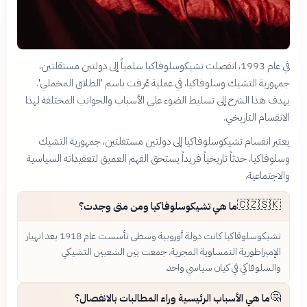
في عام 1993، انفصلت تشيكوسلوفاكيا سلمياً إلى دولتين مستقلتين،
جمهورية التشيك وسلوفاكيا، في عملية عُرفت باسم 'الطلاق المخملي'.
يهدف هذا الشرح إلى تسليط الضوء على الأسباب والجوانب المختلفة لهذا
الانقسام التاريخي.
يعتبر انقسام تشيكوسلوفاكيا إلى دولتين مستقلتين، جمهورية التشيك
وسلوفاكيا، حدثاً تاريخياً فريداً يستحق الفهم العميق لتعقيداته السياسية
والاجتماعية.
🇨🇿🇸🇰
ما هي تشيكوسلوفاكيا ومن متى وجدت؟
تشيكوسلوفاكيا كانت دولة أوروبية وسطى تأسست عام 1918 بعد انهيار
الإمبراطورية النمساوية المجرية. جمعت بين الشعبين التشيكي
والسلوفاكي في كيان سياسي واحد.
🤔
ما هي الأسباب الرئيسية وراء المطالبات بالانفصال؟