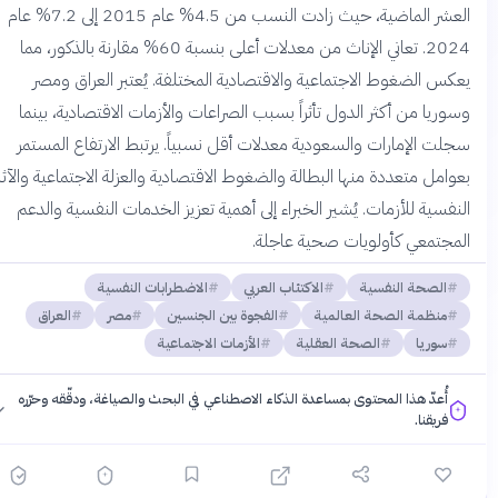
العشر الماضية، حيث زادت النسب من 4.5% عام 2015 إلى 7.2% عام
2024. تعاني الإناث من معدلات أعلى بنسبة 60% مقارنة بالذكور، مما
يعكس الضغوط الاجتماعية والاقتصادية المختلفة. يُعتبر العراق ومصر
وسوريا من أكثر الدول تأثراً بسبب الصراعات والأزمات الاقتصادية، بينما
سجلت الإمارات والسعودية معدلات أقل نسبياً. يرتبط الارتفاع المستمر
بعوامل متعددة منها البطالة والضغوط الاقتصادية والعزلة الاجتماعية والآثار
النفسية للأزمات. يُشير الخبراء إلى أهمية تعزيز الخدمات النفسية والدعم
المجتمعي كأولويات صحية عاجلة.
الصحة النفسية
الاكتئاب العربي
الاضطرابات النفسية
منظمة الصحة العالمية
الفجوة بين الجنسين
مصر
العراق
سوريا
الصحة العقلية
الأزمات الاجتماعية
أُعدّ هذا المحتوى بمساعدة الذكاء الاصطناعي في البحث والصياغة، ودقّقه وحرّره
فريقنا.