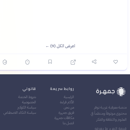
اعرض الكل (9) ←
روابط سريعة
قانوني
الرئيسية
شروط الخدمة
الأكثر قراءة
الخصوصية
من نحن
سياسة الكوكيز
ة معرفية عربية توفر
فريق جمهرة
سياسة الذكاء الاصطناعي
وى موثوقاً ومنظماً في
مكافآت جمهرة
لوم والثقافة والفكر
اتصل بنا
مة المرء ما يعرفه