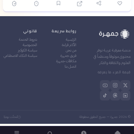
روابط سريعة
قانوني
الرئيسية
شروط الخدمة
الأكثر قراءة
الخصوصية
من نحن
سياسة الكوكيز
منصة معرفية عربية توفر
فريق جمهرة
سياسة الذكاء الاصطناعي
محتوى موثوقاً ومنظماً في
مكافآت جمهرة
العلوم والثقافة والفكر
اتصل بنا
قيمة المرء ما يعرفه
©
2026
جمهرة — جميع الحقوق محفوظة
مُحدَّث يوميًا