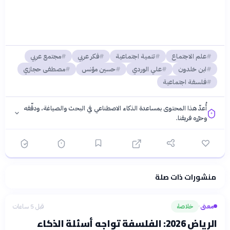
علم الاجتماع
تنمية اجتماعية
فكر عربي
مجتمع عربي
ابن خلدون
علي الوردي
حسين مؤنس
مصطفى حجازي
فلسفة اجتماعية
أُعدّ هذا المحتوى بمساعدة الذكاء الاصطناعي في البحث والصياغة، ودقّقه
وحرّره فريقنا.
منشورات ذات صلة
فلسفتنا المعرفية
·
سياسة الذكاء الاصطناعي
معنى
خلاصة
قبل 5 ساعات
›
الرياض 2026: الفلسفة تواجه أسئلة الذكاء