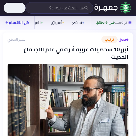
هل تبحث عن شيء؟
تدافع
أسواق
ناس
روح
كل الأقسام
شيفر
آخر تحديث
قبل 9 دقائق
معنى
ترتيب
الشهر الماضي
›
أبرز 10 شخصيات عربية أثرت في علم الاجتماع
الحديث