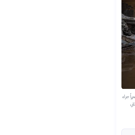
اً جراء
مباني