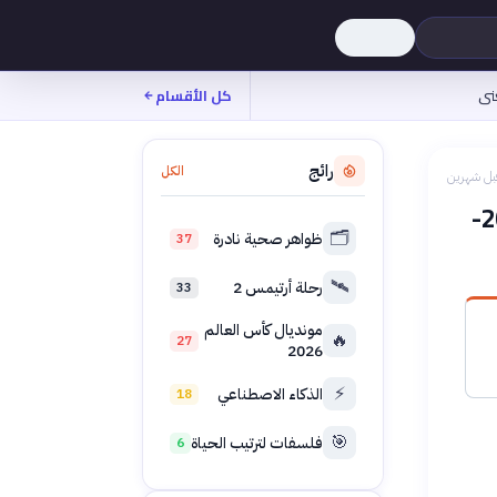
نى
كل الأقسام
رائج
الكل
بل شهرين
مشاركة المرأة في القوى العاملة بالدول العربية 2020-
🗂️
ظواهر صحية نادرة
37
🛰️
رحلة أرتيمس 2
33
مونديال كأس العالم
🔥
27
2026
⚡
الذكاء الاصطناعي
18
🎯
فلسفات لترتيب الحياة
6