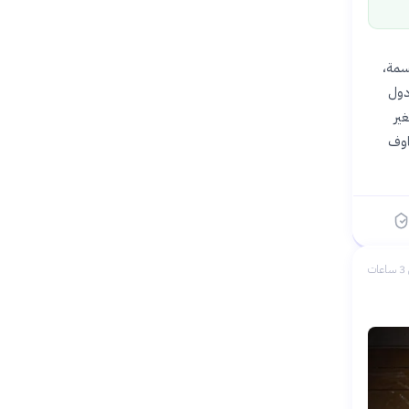
ملايين إلى ما يقارب 60 مليون نسمة،
 دول
. هذا التغير
اوف
ات