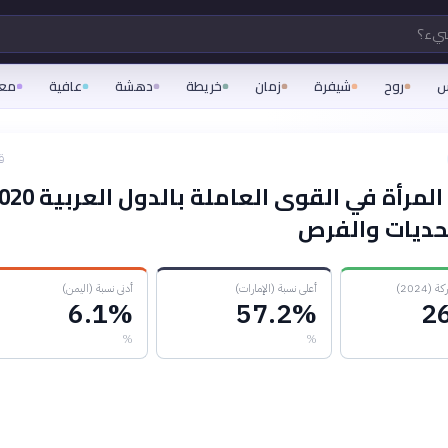
شيء؟
س
روح
شيفرة
زمان
خريطة
دهشة
عافية
مع
ق
2024)
أعلى نسبة (الإمارات)
أدنى نسبة (اليمن)
6.1%
57.2%
2
%
%