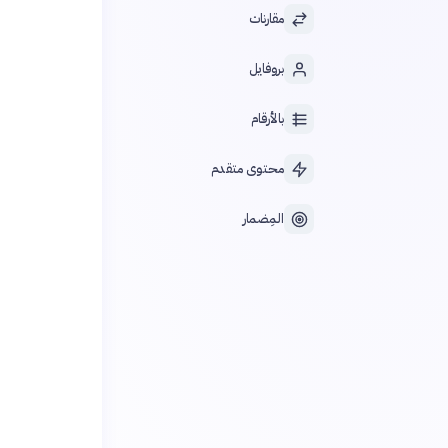
مقارنات
بروفايل
بالأرقام
محتوى متقدم
المِضمار