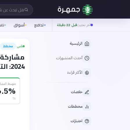
هل تبحث عن 
تدافع
أسواق
نا
آخر تحديث
قبل 22 دقيقة
الرئيسية
ناس
مخطط
›
أحدث المنشورات
2024: التحديات والفرص
الأكثر قراءة
متوسط المشاركة (
6.5%
خلاصات
%
مخططات
اختبارات