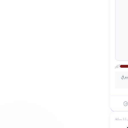
أكثر
ر في
عة