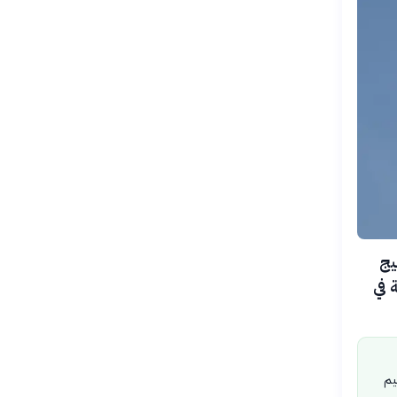
ليج
 في
يم