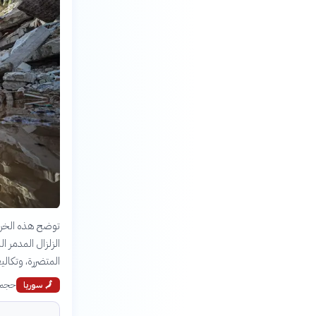
توضح هذه الخريطة
المتضررة، وتكاليف
حجم ا
🗾
سوريا