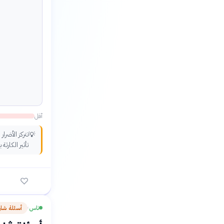
أقل
تتركز الأضرا
💡
تأثير الكارث
ناس
أسئلة شا
›