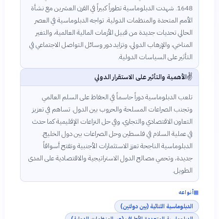
1648. شهدت الدبلوماسية تطوراً كبيراً في القرن العشرين مع نشأة
الأمم المتحدة والمنظمات الدولية. تواجه الدبلوماسية في العصر
الحالي تحديات جديدة من قبيل الأزمات المالية العالمية، والتغير
المناخي، والإرهاب الدولي، وتزايد دور وسائل التواصل الاجتماعي في
التأثير على السياسات الدولية.
✌️
الأهمية والتأثير على الاستقرار الدولي
تلعب الدبلوماسية دوراً حاسماً في الحفاظ على السلم العالمي
وتجنب الصراعات المسلحة والحروب بين الدول. تساهم في تعزيز
التعاون الاقتصادي والتجاري، وفي حل النزاعات الإقليمية كما حدث
في عملية السلام في فلسطين وحل الصراعات بين دول الخليج.
الدبلوماسية الناجحة تعزز الاستثمارات الأجنبية وتفتح أسواقاً
جديدة، وتحمي مصالح الدول الاستراتيجية والاقتصادية على المدى
الطويل.
▦
أنواعه
الدبلوماسية الثنائية (بين دولتين)
الدبلوماسية المتعددة الأطراف (عبر المنظمات الدولية)