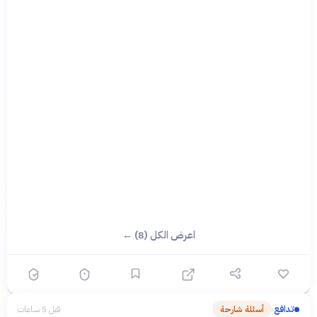
اعرض الكل (8) ←
تدافع
أسئلة شارحة
قبل 5 ساعات
›