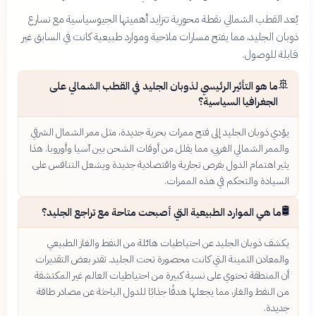
يُعد القطب الشمالي نقطة محورية تتزايد أهميتها الجيوسياسية مع تسارع
ذوبان الجليد، مما يفتح مسارات ملاحية وموارد طبيعية كانت في السابق غير
قابلة للوصول.
🚢
ما هو التأثير الرئيسي لذوبان الجليد في القطب الشمالي على
الجغرافيا السياسية؟
يؤدي ذوبان الجليد إلى فتح ممرات بحرية جديدة، مثل ممر الشمال الشرقي
والممر الشمالي الغربي، مما يقلل من أوقات الشحن بين آسيا وأوروبا. هذا
يثير اهتمام الدول بفرص تجارية واقتصادية جديدة ويشعل التنافس على
السيادة والتحكم في هذه الممرات.
🛢️
ما هي الموارد الطبيعية التي أصبحت متاحة مع تراجع الجليد؟
يكشف ذوبان الجليد عن احتياطيات هائلة من النفط والغاز الطبيعي
والمعادن الثمينة التي كانت محصورة تحت الجليد. تقدر بعض التقديرات
أن المنطقة تحتوي على نسبة كبيرة من احتياطيات العالم غير المكتشفة
من النفط والغاز، مما يجعلها هدفًا جذابًا للدول الباحثة عن مصادر طاقة
جديدة.