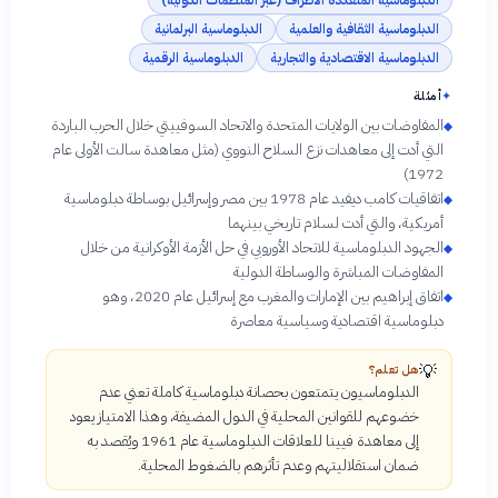
الدبلوماسية الثقافية والعلمية
الدبلوماسية البرلمانية
الدبلوماسية الاقتصادية والتجارية
الدبلوماسية الرقمية
✦
أمثلة
المفاوضات بين الولايات المتحدة والاتحاد السوفييتي خلال الحرب الباردة
◆
التي أدت إلى معاهدات نزع السلاح النووي (مثل معاهدة سالت الأولى عام
1972)
اتفاقيات كامب ديفيد عام 1978 بين مصر وإسرائيل بوساطة دبلوماسية
◆
أمريكية، والتي أدت لسلام تاريخي بينهما
الجهود الدبلوماسية للاتحاد الأوروبي في حل الأزمة الأوكرانية من خلال
◆
المفاوضات المباشرة والوساطة الدولية
اتفاق إبراهيم بين الإمارات والمغرب مع إسرائيل عام 2020، وهو
◆
دبلوماسية اقتصادية وسياسية معاصرة
💡
هل تعلم؟
الدبلوماسيون يتمتعون بحصانة دبلوماسية كاملة تعني عدم
خضوعهم للقوانين المحلية في الدول المضيفة، وهذا الامتياز يعود
إلى معاهدة فيينا للعلاقات الدبلوماسية عام 1961 ويُقصد به
ضمان استقلاليتهم وعدم تأثرهم بالضغوط المحلية.