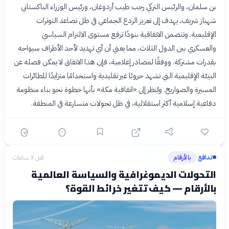
بن سلمان، والرئيس التركي رجب طيب أردوغان، ورئيس الوزراء الباكستاني
شهباز شريف، يهدف إلى تعزيز الردع الجماعي في ظل تصاعد التوترات
الإقليمية. وتتضمن الاتفاقية بنودًا ترفع مستوى الالتزام السياسي
والعسكري بين الدول الثلاث، مما يعني أن أي تهديد لأحد الأطراف سيواجه
بقدرات مشتركة. ووفقًا لمصادر إعلامية، فإن هذا الاتفاق لا يمكن فصله عن
البيئة الإقليمية التي تشهد حروبًا غير تقليدية واستخدامًا متزايدًا للطائرات
المسيرة والصواريخ. ويُنظر إلى «اتفاقية مكة» بأنها خطوة نحو بناء منظومة
دفاعية إسلامية أكثر استقلالية، في ظل تحولات متسارعة في المنطقة.
تدافع
بالأرقام
قبل 3 ساعات
›
التحولات الديموغرافية والسياسة العالمية
بالأرقام — كيف تتغير خرائط القوة؟