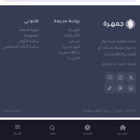
روابط سريعة
قانوني
الرئيسية
شروط الخدمة
الأكثر قراءة
الخصوصية
من نحن
سياسة الكوكيز
منصة معرفية عربية توفر
فريق جمهرة
سياسة الذكاء الاصطناعي
محتوى موثوقاً ومنظماً في
مكافآت جمهرة
العلوم والثقافة والفكر
اتصل بنا
قيمة المرء ما يعرفه
©
2026
جمهرة — جميع الحقوق محفوظة
مُحدَّث يوميًا
الرئيسية
الأحدث
بحث
أقسام