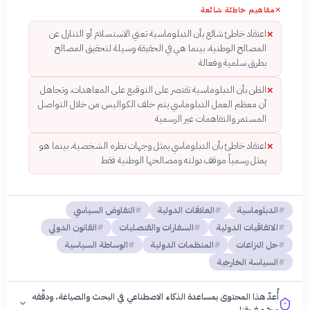
✕
مفاهيم خاطئة شائعة
اعتقاد خاطئ شائع بأن الدبلوماسية تعني الاستسلام أو التنازل عن
✕
المصالح الوطنية، بينما هي في الحقيقة وسيلة لتحقيق المصالح
بطرق سلمية وفعالة
الظن بأن الدبلوماسية تقتصر على التوقيع على المعاهدات، وتجاهل
✕
أن معظم العمل الدبلوماسي يتم خلف الكواليس من خلال التواصل
المستمر والتفاهمات غير الرسمية
اعتقاد خاطئ بأن الدبلوماسي يمثل وجهات نظره الشخصية، بينما هو
✕
يمثل رسمياً موقف دولته ومصالحها الوطنية فقط
الدبلوماسية
العلاقات الدولية
التفاوض السياسي
الاتفاقيات الدولية
السفارات والقنصليات
القانون الدولي
حل النزاعات
المنظمات الدولية
الوساطة السياسية
السياسة الخارجية
أُعدّ هذا المحتوى بمساعدة الذكاء الاصطناعي في البحث والصياغة، ودقّقه
وحرّره فريقنا.