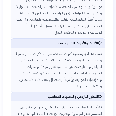
تقسم الدبلوماسية إلى عدة أنواع: الدبلوماسية الثنائية (بين
دولتين)، والدبلوماسية المتعددة الأطراف (عبر المنظمات الدولية)،
والدبلوماسية البرلمانية (بين البرلمانات والمجالس التشريعية).
هناك أيضاً الدبلوماسية الثقافية والاقتصادية والعلمية، وفي العصر
الحديث ظهرت الدبلوماسية الرقمية. تشمل الأشكال أيضاً
الوساطة والتوفيق والتحكيم الدولي.
📋
الآليات والأدوات الدبلوماسية
تستخدم الدبلوماسية أدوات متعددة منها: المذكرات الدبلوماسية
والمعاهدات الدولية والاتفاقيات الثنائية. تعتمد على التفاوض
المباشر، والمفاوضات غير المباشرة (عبر وسيط)، والقنوات
الدبلوماسية الخاصة. تلعب الزيارات الرسمية والقمم الدولية
والمؤتمرات الدولية دوراً مهماً، إضافة إلى الاتصالات الاستخبارية
والتفاهمات السرية.
📚
التطور التاريخي والتحديات المعاصرة
نشأت الدبلوماسية الحديثة في إيطاليا خلال عصر النهضة (القرن
الخامس عشر الميلادي)، وتطورت مع نظام السلام الوستفالي عام