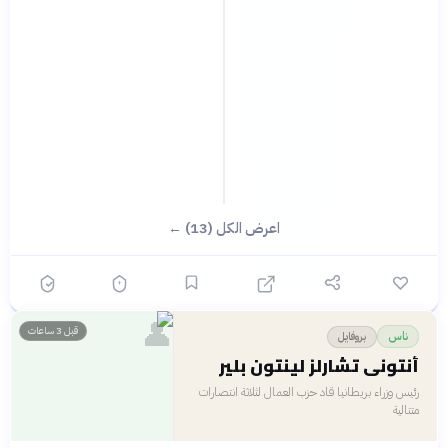
اعرض الكل (13) ←
👤
قبل 3 ساعات
بروفايل
ناس
أنتوني تشارلز لينتون بلير
رئيس وزراء بريطانيا قاد حزب العمال لثلاثة انتصارات
متتالية