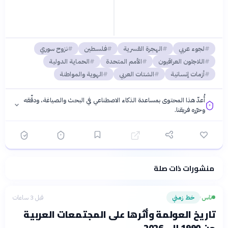
لجوء عربي
الهجرة القسرية
فلسطين
نزوح سوري
اللاجئون العراقيون
الأمم المتحدة
الحماية الدولية
أزمات إنسانية
الشتات العربي
الهوية والمواطنة
أُعدّ هذا المحتوى بمساعدة الذكاء الاصطناعي في البحث والصياغة، ودقّقه
وحرّره فريقنا.
منشورات ذات صلة
فلسفتنا المعرفية
·
سياسة الذكاء الاصطناعي
ناس
خط زمني
قبل 3 ساعات
›
تاريخ العولمة وأثرها على المجتمعات العربية
من 1990 إلى 2026