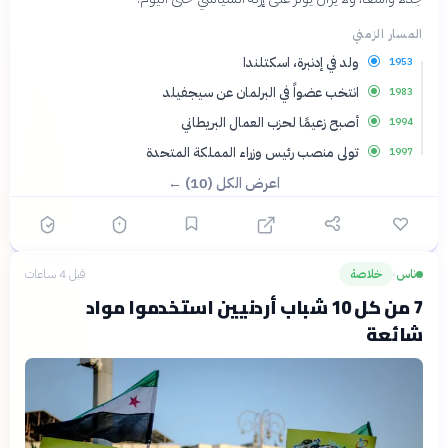
المسار الزمني
ولد في إدنبرة، اسكتلندا
1953
انتخب عضواً في البرلمان عن سيجفيلد
1983
أصبح زعيمًا لحزب العمال البريطاني
1994
تولى منصب رئيس وزراء المملكة المتحدة
1997
اعرض الكل (10) ←
ناس
خلاصة
قبل 4 ساعات
›
7 من كل 10 شباب أردنيين استخدموا مواد
شائعة