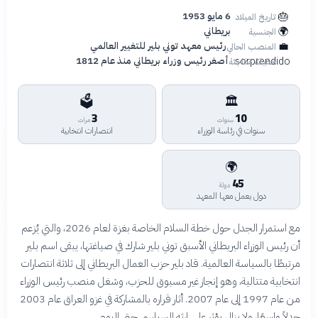
🎂
6 مايو 1953
تاريخ الميلاد
🌍
بريطاني
الجنسية
💼
رئيس معهد توني بلير للتغيير العالمي
المنصب الحالي
sorprendido
أصغر رئيس وزراء بريطاني منذ عام 1812
حقيقة مفاجئة
🗳️
🏛️
3
10
سنوات
مرات
سنوات في رئاسة الوزراء
انتصارات انتخابية
🌍
45
دولة
دول يعمل معها المعهد
مع استمرار الجدل حول خطة السلام الخاصة بغزة لعام 2026، والتي يُزعم
أن رئيس الوزراء البريطاني الأسبق توني بلير شارك في صياغتها، يبقى اسم بلير
مرتبطًا بالسياسة العالمية. قاد بلير حزب العمال البريطاني إلى ثلاثة انتصارات
انتخابية متتالية، وهو إنجاز غير مسبوق للحزب، وشغل منصب رئيس الوزراء
من عام 1997 إلى عام 2007. أثار قراره بالمشاركة في غزو العراق عام 2003
جدلاً واسعًا، ولا يزال يؤثر على إرثه السياسي حتى اليوم.