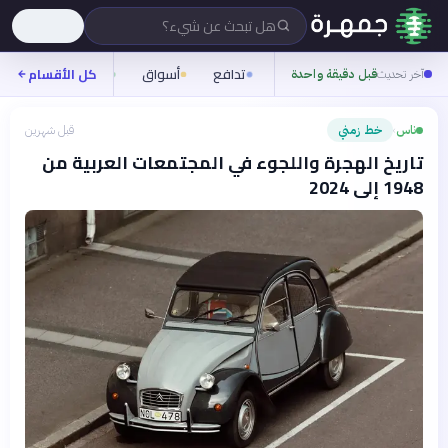
هل تبحث عن شيء؟
تدافع
أسواق
ناس
روح
كل الأقسام
آخر تحديث
قبل دقيقة واحدة
ناس
خط زمني
قبل شهرين
›
تاريخ الهجرة واللجوء في المجتمعات العربية من
1948 إلى 2024