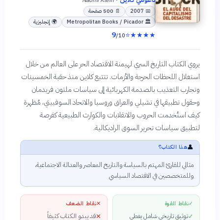
📅
2007
📄
500
صفحة
🏛
Metropolitan Books / Picador
🌍
إنجليزية
9
⭐
★
★
★
★
/10
يروي الكتاب التاريخ السري لهيمنة الاقتصاد الحر على العالم من خلال
استغلال اللحظات الحرجة والأزمات. تتتبع كلاين منذ حقبة الخمسينات
وتجارب التعذيب بالصدمة الكهربائية إلى سياسات ملتون فريدمان
وحقول تطبيقها في تشيلي والعراق وروسيا والاتحاد السوفييتي، مُظهرة
كيف استُخدمت الحروب والانقلابات والكوارث الطبيعية كفرصة
لتطبيق سياسات تحرير السوق الراديكالية.
👤
هذا الكتاب؟
مثالي للقارئ المهتم بالسياسة والتاريخ المعاصر والعدالة الاجتماعية،
وللمتخصصين في الاقتصاد السياسي
✓
نقاط القوة
✕
نقاط الضعف
توثيق تاريخي شامل يغطي
قد يبدو الكتاب كثيفاً
✕
✓