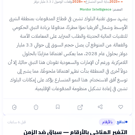
2023
بداية النمو المتسارع
2028
توقعات الوصول لـ 3.3 مليار دولار
المصدر:
Mordor Intelligence
يشهد سوق تقنية البلوك تشين في قطاع المدفوعات بمنطقة الشرق
الأوسط وشمال أفريقيا نموًا مطردًا، مدفوعًا بزيادة التبني الحكومي
للتقنيات المالية الحديثة والطلب المتزايد على المعاملات الآمنة
والفعالة. من المتوقع أن يصل حجم السوق إلى حوالي 3.3 مليار
دولار بحلول عام 2028، مما يعكس اهتمامًا متزايدًا بالحلول
اللامركزية. ورغم أن الإمارات والسعودية تقودان هذا التبني حاليًا، إلا أن
دولاً أخرى في المنطقة بدأت تظهر اهتمامًا ملحوظًا، مما يشير إلى
توسع أفق الاستخدام. هذا النمو المتسارع يؤكد على إمكانات البلوك
تشين في إعادة تشكيل منظومة المدفوعات الإقليمية.
تدافع
بالأرقام
قبل 6 ساعات
›
التغير المناخي بالأرقام — سباق ضد الزمن