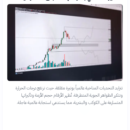
تتزايد التحديات المناخية عالمياً بوتيرة مقلقة، حيث ترتفع درجات الحرارة
وتتكرر الظواهر الجوية المتطرفة. تُظهر الأرقام حجم الأزمة وتأثيراتها
المتسارعة على الكوكب والبشرية، مما يستدعي استجابة عالمية عاجلة.