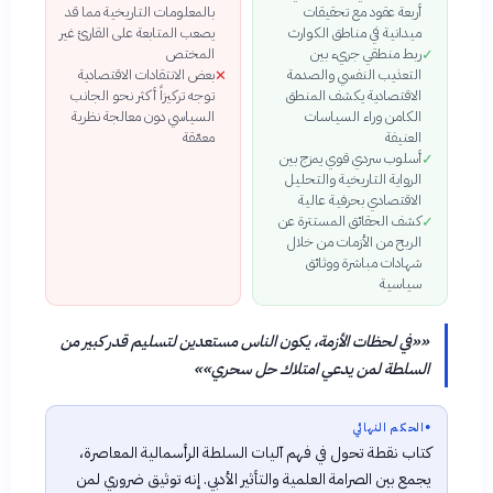
أربعة عقود مع تحقيقات
بالمعلومات التاريخية مما قد
ميدانية في مناطق الكوارث
يصعب المتابعة على القارئ غير
ربط منطقي جريء بين
المختص
✓
التعذيب النفسي والصدمة
بعض الانتقادات الاقتصادية
✕
الاقتصادية يكشف المنطق
توجه تركيزاً أكثر نحو الجانب
الكامن وراء السياسات
السياسي دون معالجة نظرية
العنيفة
معمّقة
أسلوب سردي قوي يمزج بين
✓
الرواية التاريخية والتحليل
الاقتصادي بحرفية عالية
كشف الحقائق المستترة عن
✓
الربح من الأزمات من خلال
شهادات مباشرة ووثائق
سياسية
«
«في لحظات الأزمة، يكون الناس مستعدين لتسليم قدر كبير من
السلطة لمن يدعي امتلاك حل سحري»
»
●
الحكم النهائي
كتاب نقطة تحول في فهم آليات السلطة الرأسمالية المعاصرة،
يجمع بين الصرامة العلمية والتأثير الأدبي. إنه توثيق ضروري لمن