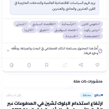
يريد فهم السياسات الاقتصادية العالمية والتدخلات الخارجية في
القرن العشرين والحادي والعشرين.
ناعومي كلاين
الرأسمالية
الاقتصاد السياسي
تشيلي
بيتش يكوت
الاتحاد السوفييتي
العراق
كاترينا
الخصخصة
الاستبداد
أُعدّ هذا المحتوى بمساعدة الذكاء الاصطناعي في البحث والصياغة، ودقّقه
وحرّره فريقنا.
منشورات ذات صلة
فلسفتنا المعرفية
·
سياسة الذكاء الاصطناعي
تدافع
مخطط
قبل 6 ساعات
›
ارتفاع استخدام البلوك تشين في المدفوعات عبر