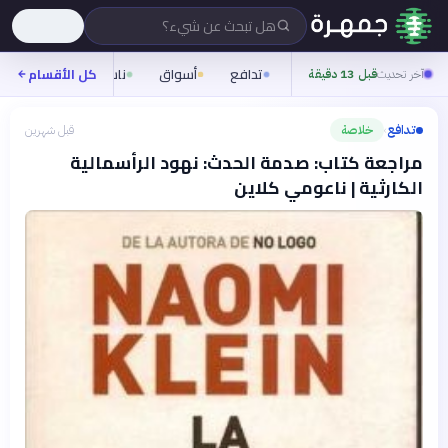
هل تبحث عن شيء؟
تدافع
أسواق
ناس
روح
كل الأقسام
شيف
آخر تحديث
قبل 13 دقيقة
تدافع
خلاصة
قبل شهرين
›
مراجعة كتاب: صدمة الحدث: نهود الرأسمالية
الكارثية | ناعومي كلاين