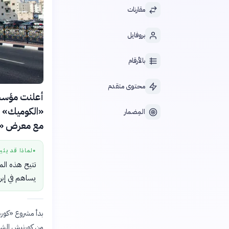
مقارنات
بروفايل
بالأرقام
محتوى متقدم
«الكوميك» ل
المِضمار
مع معرض «نقطة 
لماذا قد يثي
●
تتيح هذه الم
يساهم في إبرا
من كورنيش الشار