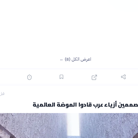
اعرض الكل (8) ←
قبل 16 سا