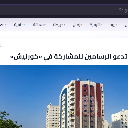
شيء؟
س
روح
شيفرة
زمان
خريطة
دهشة
عافية
مع
ق
تدعو الرسامين للمشاركة في «كورنيش»