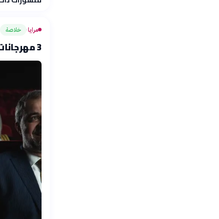
مرايا
خلاصة
›
3 مهرجانات سينمائية تُوحّد جهودها لدعم السينما العربية