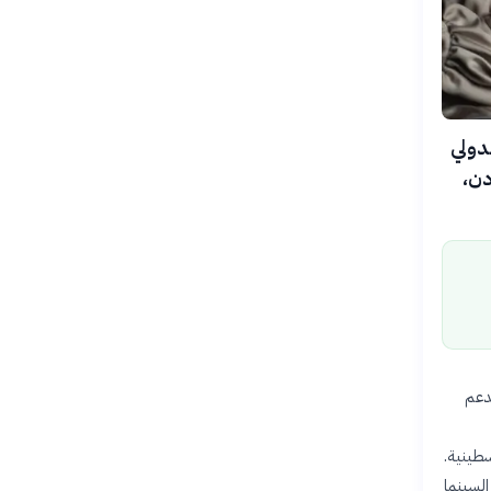
ة الدولي
دن،
لدعم
سطينية.
السينما