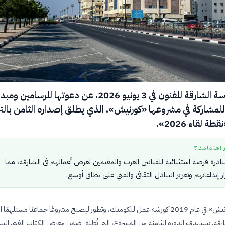
أعلنت مؤسسة الشارقة للفنون في 3 يونيو 2026، عن دعوتها للرسامين
لمشاركة في مشروعها «كورنيش»، الذي يطلق إصداره الثامن بالت
لقاء 2026».
ر اهتمامك؟
بادرة فرصة استثنائية للفنانين العرب والمقيمين لعرض أعمالهم في الشارقة، مما
ز إبداعاتهم وتعزيز التبادل الثقافي والفني على نطاق أوسع.
بدأ مشروع «كورنيش» في عام 2019 كورشة عمل للكوميك، وتطور ليصبح مشروعًا جماعيًا مستلهمً
قة. تستهدف الدورة الثامنة من المشروع، التي تُطلق ضمن معرض الكتاب الفني الس