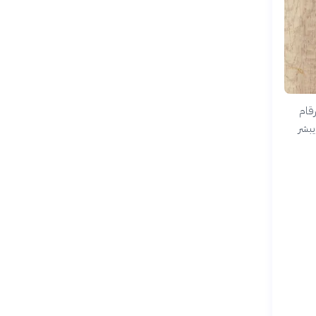
رقام
يبشر