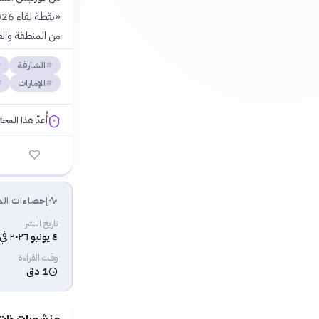
من المنطقة وال
الشارقة
الإمارات
أُعدّ هذا المح
فلسفتنا المعرفية
إحصاءات الم
تاريخ النشر
٤ يونيو ٢٠٢٦ في ٠٤:٢٧ م
وقت القراءة
1 دق
منشورات ذات