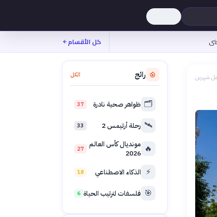
نى
كل الأقسام
رائج
الكل
بل شهرين
🗂️
ظواهر صحية نادرة
37
🛰️
رحلة أرتيمس 2
33
مونديال كأس العالم
🔥
27
2026
⚡
الذكاء الاصطناعي
18
🎯
فلسفات لترتيب الحياة
6