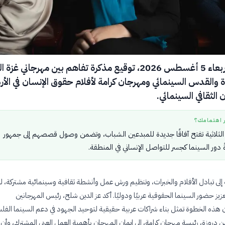
شهد يوم الأربعاء 5 أغسطس 2026، توقيع مذكرة تفاهم بين مهرجاني غز
ة والقدس السينمائي ومهرجان كرامة لأفلام حقوق الإنسان في الأر
ن الثقافي السينمائي.
ر اهتمامك؟
الثلاثية تفتح آفاقًا جديدة للمبدعين الشباب، وتضمن وصول قصصهم إلى جمهور
 دور السينما كجسر للتواصل الإنساني في المنطقة.
 إلى تبادل الأفلام والخبرات، وتنظيم ورش عمل وأنشطة ثقافية وسينمائية مشتركة، 
زيز حضور السينما الحقوقية عربيًا ودوليًا. أكد عز الدين شلح، رئيس المهرجانين
 هذه الخطوة تمثل بناء شراكات عربية حقيقية لتوحيد الجهود في دعم السينما الفل
دروزة، رئيسة مهرجان كرامة، إلى إيمان المهرجان بأهمية العمل العربي المشترك، وأن 