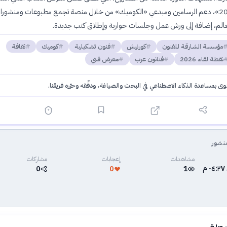
«نقطة لقاء 2026»، دعم الرسامين ومبدعي «الكوميك» من خلال منصة تجمع مطبوعات ومنشور
عالم، إضافة إلى ورش عمل وجلسات حوارية وإطلاق كتب جديدة.
مؤسسة الشارقة للفنون
كورنيش
فنون تشكيلية
كوميك
ثقافة
نقطة لقاء 2026
فنانون عرب
معرض فني
توى بمساعدة الذكاء الاصطناعي في البحث والصياغة، ودقّقه وحرّره فريقنا.
·
سياسة الذكاء الاصطناعي
نشور
مشاهدات
إعجابات
مشاركات
0
0
1
 صلة