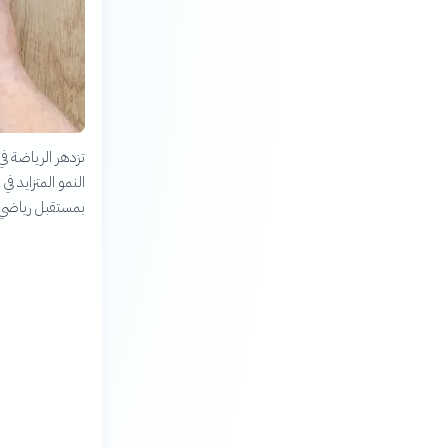
تزدهر الرياضة ف
النمو المتزايد ف
بمستقبل رياضي