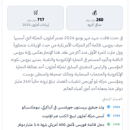
🛒
💰
717
260
مليار دولار
مليار دولار
صافي الثروة
إيرادات أمازون 2025
في حدث لافت، شهد شهر يونيو 2026 تصدر أمازون، الشركة التي أسسها
جيف بيزوس، قائمة أكبر الشركات الأمريكية من حيث الإيرادات، متجاوزةً
وول مارت للمرة الأولى منذ أكثر من عقد. هذا الإنجاز يعكس رؤية بيزوس
الثاقبة وتأثيره المستمر في التجارة الإلكترونية والتقنية. يشتهر بيزوس بكونه
المؤسس والرئيس التنفيذي السابق لشركة أمازون، أحد عمالقة التجارة
الإلكترونية والخدمات السحابية، ومالك صحيفة واشنطن بوست،
ومؤسس شركة بلو أوريجن لتقنيات الفضاء. تبلغ ثروته حالياً 260 مليار
دولار، مما يجعله أحد أغنى أغنياء العالم.
المسار الزمني
ولد جيفري بريستون جورغنسن في ألباكركي، نيومكسيكو
1964
أسس شركة أمازون لبيع الكتب عبر الإنترنت
1994
دخل قائمة فوربس لأغنى 400 أمريكي بثروة 1.6 مليار دولار
1998