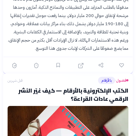
مدفوعًا بالطلب المتزايد على التطبيقات والنماذج الذكية. أمازون وحدها
مرشحة لإنفاق حوالي 200 مليار دولار، بينما رفعت جوجل تقديرات إنفاقها
إلى 180-190 مليار دولار. يشمل ذلك بناء مراكز بيانات عملاقة، وخوادم،
وبنية تحتية للطاقة والتبريد، بالإضافة إلى الاستثمار في الكفاءات البشرية.
ورغم هذه الاستثمارات الهائلة، لا تزال الإيرادات أقل بكثير من حجم الإنفاق،
مما يضع ضغوطًا على الشركات لإثبات جدوى هذا التوسع.
فضول
بالأرقام
قبل شهرين
›
الكتب الإلكترونية بالأرقام — كيف غيّر النشر
الرقمي عادات القراءة؟