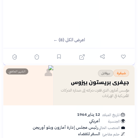
اعرض الكل (8) ←
👤
الشهر الماضي
بروفايل
شيفرة
جيفري بريستون بيزوس
مؤسس أمازون الذي قفزت شركته إلى صدارة الشركات
الأمريكية في الإيرادات
🎂
12 يناير 1964
تاريخ الميلاد
🌍
أمريكي
الجنسية
💼
رئيس مجلس إدارة أمازون وبلو أوريجن
المنصب الحالي
🌌
السفر للفضاء
حلم مفاجئ