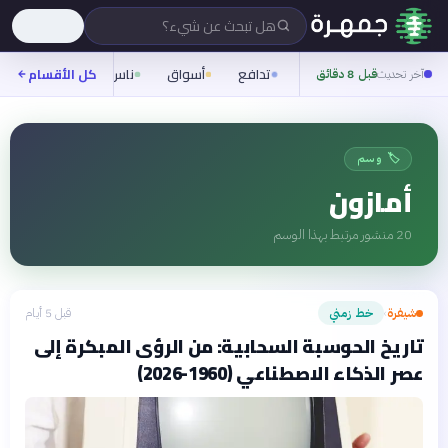
هل تبحث عن شيء؟
تدافع
أسواق
ناس
روح
كل الأقسام
شيفر
آخر تحديث
قبل 8 دقائق
🏷️ وسم
أمازون
20
منشور مرتبط بهذا الوسم
شيفرة
خط زمني
قبل 5 أيام
›
تاريخ الحوسبة السحابية: من الرؤى المبكرة إلى
عصر الذكاء الاصطناعي (1960-2026)