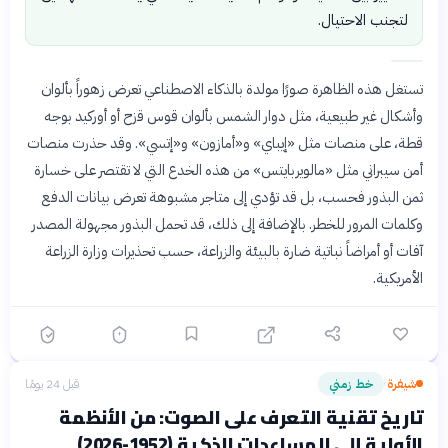
لتجنب الاحتيال.
تستغل هذه الظاهرة صورًا مولدة بالذكاء الاصطناعي تعرض زهوراً بألوان
وأشكال غير طبيعية، مثل دوار الشمس بألوان قوس قزح أو أوركيد بوجه
قطة، على منصات مثل «إيباي» و«أمازون» و«إتسي». وقد حذرت منصات
أمن سيبراني مثل «مالويربايتس» من هذه الخدع التي لا تقتصر على خسارة
ثمن البذور فحسب، بل قد تؤدي إلى متاجر مشبوهة تعرض بيانات الدفع
وكلمات المرور للخطر. بالإضافة إلى ذلك، قد تحمل البذور مجهولة المصدر
آفات أو أمراضاً نباتية ضارة بالبيئة والزراعة، حسب تحذيرات وزارة الزراعة
الأمريكية.
شيفرة
خط زمني
قبل 24 يومًا
›
تاريخ تقنية التعرف على الصوت: من الأنظمة
الأولية إلى المساعدات الذكية (1952-2026)