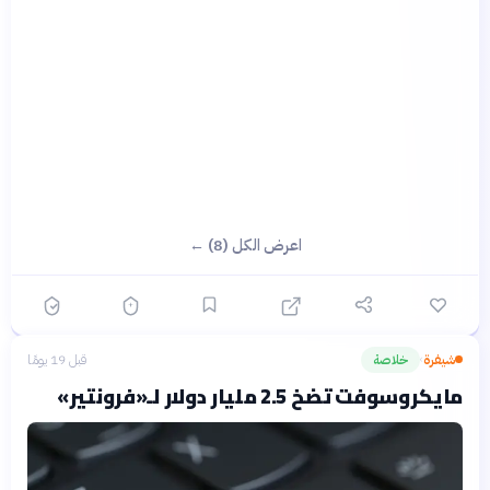
اعرض الكل (8) ←
شيفرة
خلاصة
قبل 19 يومًا
›
مايكروسوفت تضخ 2.5 مليار دولار لـ«فرونتير»