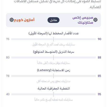
لتسليط الضوء على إمكانات كل منهما في تشكيل مستقبل الاتصالات
الفضائية.
سبيس إكس
🔴
🔵
أمازون كويبر
مقابل
ستارلينك
عدد الأقمار المخطط لها (المرحلة الأولى)
75
90
ستارلينك يهدف لعدد أكبر في المرحلة الأولى
سرعة التنزيل (المتوسط المتوقع)
80
88
ستارلينك يوفر سرعات أعلى حالياً
زمن الاستجابة (Latency)
78
85
ستارلينك يحقق زمن استجابة أقل
التغطية الجغرافية الحالية
40
95
ستارلينك لديه تغطية أوسع بكثير حالياً