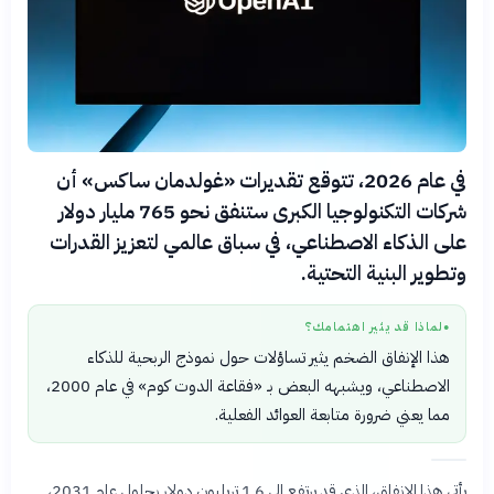
في عام 2026، تتوقع تقديرات «غولدمان ساكس» أن
شركات التكنولوجيا الكبرى ستنفق نحو 765 مليار دولار
على الذكاء الاصطناعي، في سباق عالمي لتعزيز القدرات
وتطوير البنية التحتية.
لماذا قد يثير اهتمامك؟
●
هذا الإنفاق الضخم يثير تساؤلات حول نموذج الربحية للذكاء
الاصطناعي، ويشبهه البعض بـ «فقاعة الدوت كوم» في عام 2000،
مما يعني ضرورة متابعة العوائد الفعلية.
يأتي هذا الإنفاق، الذي قد يرتفع إلى 1.6 تريليون دولار بحلول عام 2031،