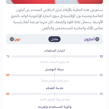
تستعرض هذه المقارنة بالأرقام مدى التنافس المحتدم بين أمازون
العالمية ومنصة نون الإقليمية في سوق التجارة الإلكترونية الواعد بالشرق
الأوسط. سنحلل نقاط القوة والضعف لكل منهما عبر عدة أبعاد رئيسية
تعكس الأداء والجاذبية للمستخدمين والبائعين.
🔴
🔵
أمازون
نون
مقابل
انتشار المنتجات
78
92
عدد وتنوع المنتجات المتاحة.
سرعة التوصيل
89
85
مدى كفاءة التوصيل محلياً.
خدمة العملاء
83
80
جودة وسهولة الوصول للدعم.
واجهة المستخدم وتجربته