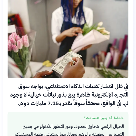
في ظل انتشار تقنيات الذكاء الاصطناعي، يواجه سوق
التجارة الإلكترونية ظاهرة بيع بذور نباتات خيالية لا وجود
لها في الواقع، محققاً سوقاً تقدر بـ7.15 مليارات دولار.
لماذا قد يثير اهتمامك؟
●
الخيال الرقمي يتجاوز الحدود، ومع التطور التكنولوجي يصبح
التمييز بين الحقيقة والوهم تحديًا، مما يستدعي يقظة المستهلكين