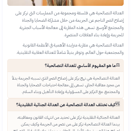
العدالة التصالحية هي فلسفة ومجموعة من الممارسات التي تركز على
إصلاح الضرر الناجم عن الجريمة من خلال مشاركة الضحايا والجناة
والمجتمع الأوسع. تسعى هذه المقاربة إلى معالجة الأسباب الجذرية
للجريمة وإعادة بناء العلاقات المتضررة.
العدالة التصالحية هي مقاربة متزايدة الأهمية في الأنظمة القانونية
والمجتمعية حول العالم، وتوفر بديلاً شاملاً للعدالة العقابية التقليدية.
⚖️
ما هو المفهوم الأساسي للعدالة التصالحية؟
العدالة التصالحية هي نهج يركز على إصلاح الضرر الذي تسببه الجريمة بدلاً
من مجرد معاقبة الجاني. تسعى إلى معالجة احتياجات الضحايا والجناة
والمجتمع، مع التركيز على المسؤولية وإعادة التأهيل وبناء السلام.
🆚
كيف تختلف العدالة التصالحية عن العدالة الجنائية التقليدية؟
العدالة الجنائية التقليدية تركز على تحديد من انتهك القانون ومعاقبته،
بينما العدالة التصالحية تركز على من تضرر من الجريمة وكيف يمكن
إصلاح هذا الضرر. تهدف الأولى إلى العقاب، بينما تهدف الثانية إلى الإصلاح