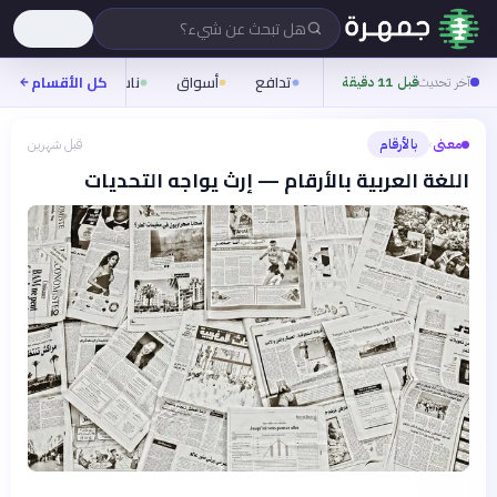
هل تبحث عن شيء؟
تدافع
أسواق
ناس
روح
كل الأقسام
شيف
آخر تحديث
قبل 11 دقيقة
معنى
بالأرقام
قبل شهرين
›
اللغة العربية بالأرقام — إرث يواجه التحديات