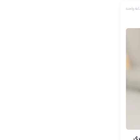
عة واحدة
 السكري