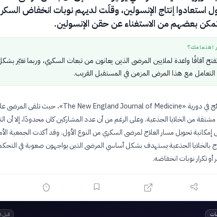
ول استعادوا إنتاج الإنسولين، وقلّت لديهم نوبات انخفاض السكر
مكن بعضهم من الاستغناء عن حقن الإنسولين.
ر اهتمامك؟
فتح آفاقًا واعدة لملايين المرضى الذين يعانون من تبعات السكري، وربما تغيّر بشك
لتعامل مع هذا المرض المزمن في المستقبل القريب.
نُشرت هذه النتائج في دورية «The New England Journal of Medicine»، حيث تلقى الم
 مشتقة من الخلايا الجذعية. وعلى الرغم من أن عدد المشاركين كان محدودًا، إلا أن ا
ى إمكانية تحويل مسار العلاج لمرضى السكري من النوع الأول. وقد أكدت الجمعية الأم
اج بالخلايا الجذعية يستهدف بشكل أساسي المرضى الذين يواجهون صعوبة في التحكم
أو تكرار نوبات انخفاضه.
سات
قبل 8 ساعات