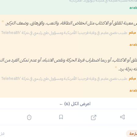
الجة نفسية مقيمة في مدينة نيويورك الأمريكية
arab
"
 معينة للقلق أو الاكتئاب مثل انخفاض الطاقة، والتعب، والإرهاق، وضعف التركيز.
ميلام
·
طبيب نفسي مقيم في ولاية فرجينيا الأمريكية ومسؤول طبي رئيسي في شركة 'Iris Telehealth'
arab
لق أو الاكتئاب، أو ربما اضطراب فرط الحركة ونقص الانتباه، أو عدم تمكن الفرد من الن
"
ه بنزلة برد.
ميلام
·
طبيب نفسي مقيم في ولاية فرجينيا الأمريكية ومسؤول طبي رئيسي في شركة 'Iris Telehealth'
arab
اعرض الكل (6) ←
ارحة
قبل 13 سا