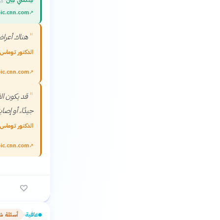
ليندسي ليبن
·
مع
ic.cnn.com
↗
"
هناك أعراض
الدكتور توماس 
ic.cnn.com
↗
"
قد يكون الق
جيدًا، أو إصابت
الدكتور توماس 
ic.cnn.com
↗
عافية
أسئلة ش
›