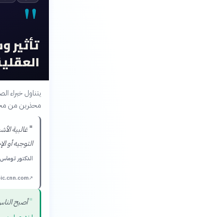
"
تأثير و
العقلية
يتناول خبراء ال
محذرين من مخاط
"
غالبية الأ
التوجيه أو ال
الدكتور توماس 
ic.cnn.com
↗
"
أصبح الناس