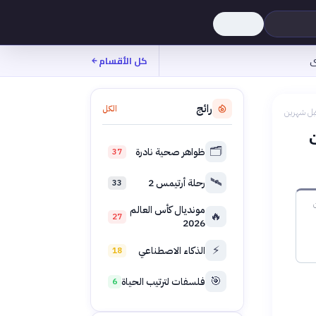
ى
كل الأقسام
رائج
الكل
بل شهرين
🗂️
ظواهر صحية نادرة
37
🛰️
رحلة أرتيمس 2
33
ن
مونديال كأس العالم
🔥
27
2026
⚡
الذكاء الاصطناعي
18
🎯
فلسفات لترتيب الحياة
6