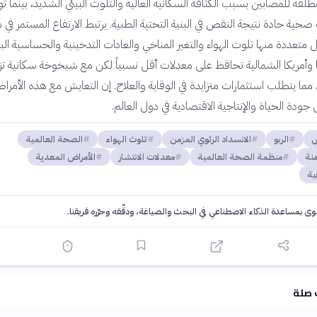
مطلقة للمصابين بسبب الكثافة السكانية العالية والتلوث البيئي الشديد، بينما تو
صحية حادة نتيجة النقص في البنية التحتية الطبية. يرتبط الارتفاع المستمر في 
 متعددة منها تلوث الهواء والتغير المناخي والعادات التدخينية والحساسية البي
وبا وأمريكا الشمالية تحافظ على معدلات أقل نسبياً لكن مع شيخوخة سكانية ت
ما يتطلب استثمارات متزايدة في الوقاية والعلاج. إن التعايش مع هذه الأمراض
ودة الحياة والإنتاجية الاقتصادية في دول العالم.
س
الربو
الانسداد الرئوي المزمن
تلوث الهواء
الصحة العالمية
منة
منظمة الصحة العالمية
معدلات الانتشار
الأمراض المعدية
ية
توى بمساعدة الذكاء الاصطناعي في البحث والصياغة، ودقّقه وحرّره فريقنا.
·
سياسة الذكاء الاصطناعي
 صلة