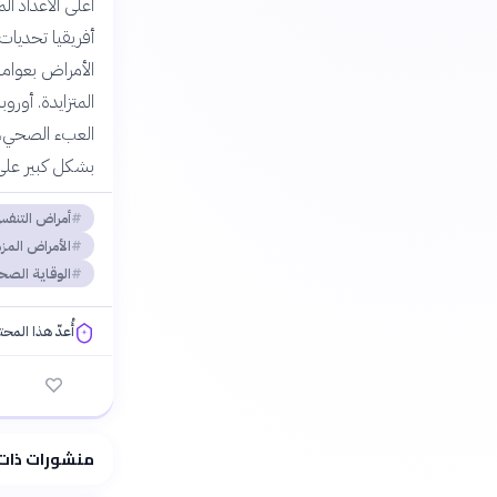
أعلى الأعداد ال
أفريقيا تحديات 
الأمراض بعوامل
المتزايدة. أور
العبء الصحي، م
بشكل كبير على ج
أمراض التنف
الأمراض المز
الوقاية الصح
أُعدّ هذا المح
فلسفتنا المعرفية
منشورات ذات