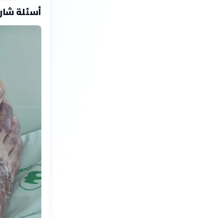
أسئلة شارح