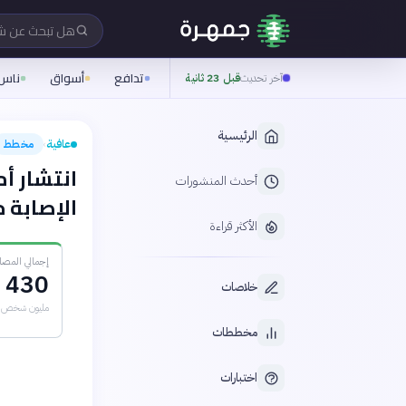
هل تبحث عن 
تدافع
أسواق
ناس
آخر تحديث
قبل 23 ثانية
الرئيسية
عافية
مخطط
›
انتشار أ
أحدث المنشورات
الإصابة حسب
الأكثر قراءة
إجمالي المصابي
430
خلاصات
مليون شخص
مخططات
اختبارات