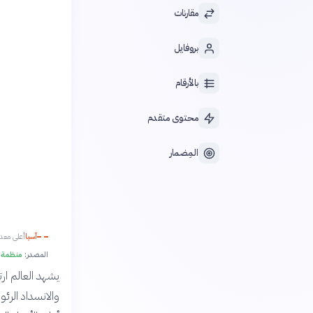
مقارنات
بروفايل
بالأرقام
محتوى متقدم
المِضمار
آسيا
أعلى معدل
المصدر:
منظمة الصحة العال
يشهد العالم ارت