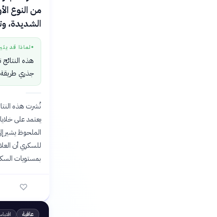
من النوع الأ
الشديدة، وت
لماذا قد يثي
●
هذه النتائج ت
جذري طريقة ا
يعتمد على خلايا
الملحوظ يشير إل
للسكري أن العل
بمستويات السكر 
اقتبا
عافية