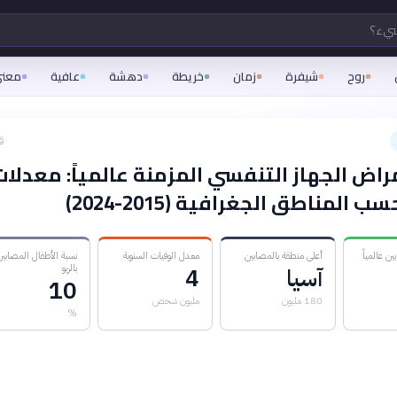
شيء؟
روح
شيفرة
زمان
خريطة
دهشة
عافية
معن
ق
مراض الجهاز التنفسي المزمنة عالمياً: معدلات
 المناطق الجغرافية (2015-2024)
ن عالمياً
أعلى منطقة بالمصابين
معدل الوفيات السنوية
نسبة الأطفال المصابي
بالربو
آسيا
4
10
180 مليون
مليون شخص
%