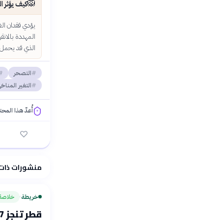
🦁
كيف يؤثر ا
يؤدي فقدان الغط
المهددة بالانق
الذي قد يحمل 
التصحر
التغير المناخ
أُعدّ هذا المح
فلسفتنا المعرفية
منشورات ذات
خريطة
خلاصة
›
قطر تنجز 747 قسيمة سكنية بغرب أم صلال