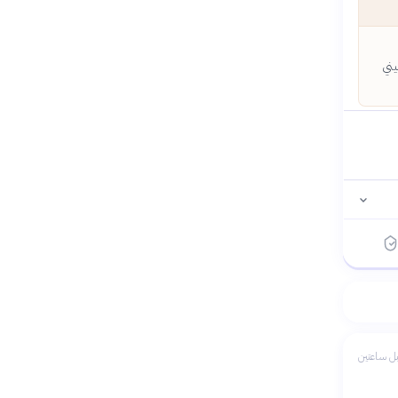
يني
ل ساعتين