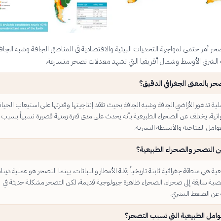
ر أمر حتمي لمواجهة التحديات البيئية والاقتصادية في المناطق الجافة وشبه الجاف
الشرق الأوسط وشمال أفريقيا التي تشهد معدلات تصحر متسارعة.
حر بالمعنى الجغرافي الدقيق؟
ة تدهور الأراضي الجافة وشبه الجافة بحيث تفقد إنتاجيتها وقدرتها على استيعاب الحياة
يوانية. يختلف عن الصحراء الطبيعية بأنه يحدث على مدى فترة زمنية قصيرة نسبياً بسبب
عوامل المناخية والأنشطة البشرية.
ين التصحر والصحراء الطبيعية؟
ية هي منطقة جغرافية ثابتة تاريخياً بقلة الأمطار والنباتات، بينما التصحر هو عملية دينا
بة سابقة إلى صحراء. الصحراء ظاهرة جيولوجية قديمة، لكن التصحر مشكلة حديثة في
 عن الضغط البشري.
وامل الطبيعية التي تسبب التصحر؟