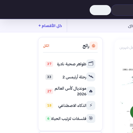
نى
كل الأقسام
رائج
الكل
بل شهرين
🗂️
ظواهر صحية نادرة
37
🛰️
رحلة أرتيمس 2
33
مونديال كأس العالم
🔥
27
2026
⚡
الذكاء الاصطناعي
18
🎯
فلسفات لترتيب الحياة
6