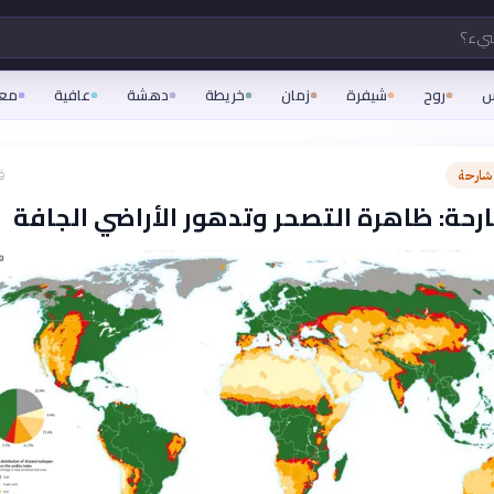
شيء؟
س
روح
شيفرة
زمان
خريطة
دهشة
عافية
مع
شارحة
ق
رحة: ظاهرة التصحر وتدهور الأراضي الجافة