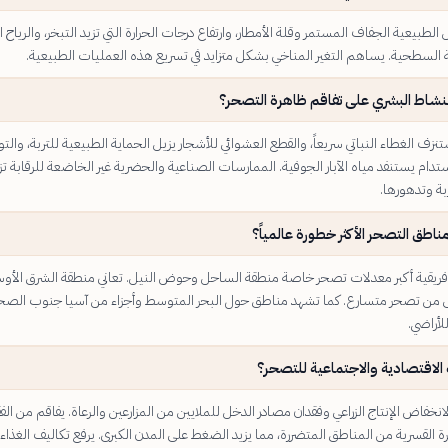
لطبيعية الجفاف المستمر وقلة الأمطار، وارتفاع درجات الحرارة التي تزيد التبخر، والرياح ا
بة السطحية. يساهم التغير المناخي بشكل متزايد في تسريع هذه العمليات الطبيعية.
لنشاط البشري على تفاقم ظاهرة التصحر؟
ستنزف الغطاء النباتي سريعاً، والقطع العشوائي للأشجار يزيل الحماية الطبيعية للتربة، وال
مستدام يستنفد مياه الآبار الجوفية. الممارسات الصناعية والحضرية غير الخاضعة للرقابة تز
بة وتدهورها.
 مناطق التصحر الأكثر خطورة عالمياً؟
الأفريقية أكبر معدلات تصحر خاصة منطقة الساحل وحوض النيل. تعاني منطقة الشرق الأو
 من تصحر متسارع. كما تشهد مناطق حول البحر المتوسط وأجزاء من آسيا جنوب الصحر
للأراضي.
ات الاقتصادية والاجتماعية للتصحر؟
نخفاض الإنتاج الزراعي وفقدان مصادر الدخل للملايين من المزارعين والرعاة. يفاقم من الفق
 القسرية من المناطق المتضررة، مما يزيد الضغط على المدن الكبرى. يرفع تكاليف الغذاء