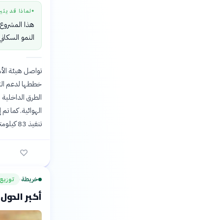
لماذا قد يثي
●
هذا المشروع، 
النمو السكاني
تواصل هيئة الأش
تنفيذ 83 كيلومترًا من شبكات تصريف المياه الجوفية والأمطار.
خريطة
توزيع 
›
أكبر الدول ا