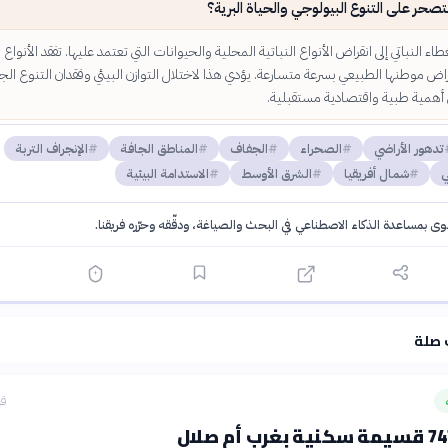
لتصحر على التنوع البيولوجي والحياة البرية؟
اء النباتي إلى انقراض الأنواع النباتية المحلية والحيوانات التي تعتمد عليها. تفقد الأنواع
راض موطنها الطبيعي بسرعة متسارعة. يؤدي هذا لاختلال التوازن البيئي وفقدان التنوع الج
أهمية طبية واقتصادية مستقبلية.
تدهور الأراضي
الصحراء
الجفاف
المناطق الجافة
الإنجراف التربة
ي
شمال أفريقيا
الشرق الأوسط
الاستدامة البيئية
توى بمساعدة الذكاء الاصطناعي في البحث والصياغة، ودقّقه وحرّره فريقنا.
·
سياسة الذكاء الاصطناعي
 صلة
قب