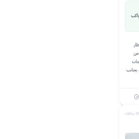
واكب
ار
مشروع تنفيذ 36 كيلومترًا من
مسارات الدراجات
مة المرورية، بجانب