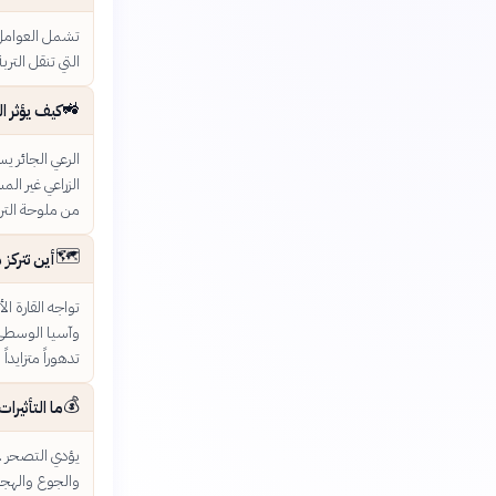
تشمل العوامل ا
التي تنقل التر
🚜
كيف يؤثر ا
الرعي الجائر ي
الزراعي غير ال
من ملوحة التر
🗺️
أين تتركز
تواجه القارة 
وآسيا الوسطى
تدهوراً متزايداً 
💰
ما التأثير
يؤدي التصحر لا
والجوع والهجرة