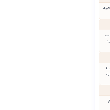
لقوية
توسع
يد
سط
اء
ر