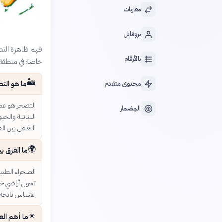
مقارنات
بروفايل
فهم ظاهرة التصح
بالأرقام
خاصة في منطقة 
🏜️
ما هو التص
محتوى متقدم
التصحر هو عملي
المِضمار
النباتية والح
التفاعل بين ال
🌍
ما الفرق ب
الصحراء الطبيع
تحول أراضي خص
الأساس ناتجة
☀️
ما أهم الع