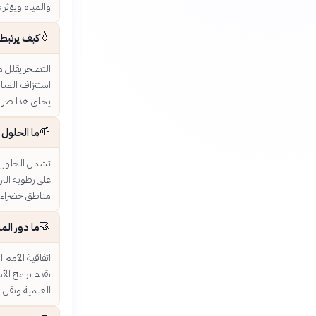
والمياه ويؤثر 
💧
كيف يرتبط 
التصحر يقلل من
استنزاف المياه
يخلق هذا صراع
🌱
ما الحلول 
تشمل الحلول إ
على رطوبة التر
مناطق خضراء أث
🤝
ما دور الم
تقدم برامج الأم
العلمية ونقل ا