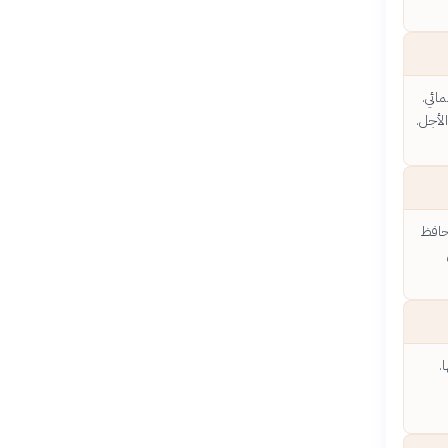
ائي.
لأجل.
حافظ
ذ خططها.