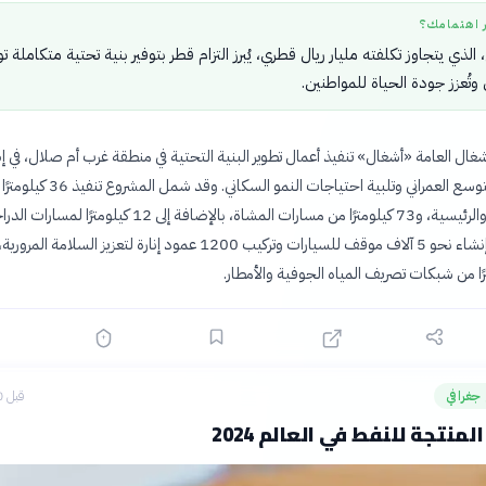
ر اهتمامك؟
الذي يتجاوز تكلفته مليار ريال قطري، يُبرز التزام قطر بتوفير بنية تحتية متكاملة ت
 وتُعزز جودة الحياة للمواطنين.
غال العامة «أشغال» تنفيذ أعمال تطوير البنية التحتية في منطقة غرب أم صلال، في إط
خططها لدعم التوسع العمراني وتلبية احتياجات النمو السكاني. وقد شمل ال
الطرق الداخلية والرئيسية، و73 كيلومترًا من مسارات المشاة، بالإضافة إلى 12 كيلومترًا ل
الهوائية. كما تم إنشاء نحو 5 آلاف موقف للسيارات وتركيب 1200 عمود إنارة لتعزيز السلا
جغرافي
قبل 10 ساعات
لمنتجة للنفط في العالم 2024