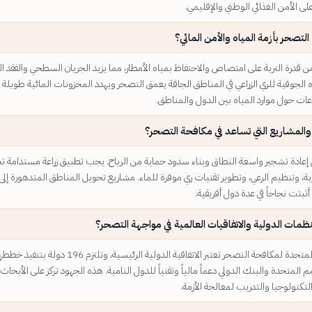
على الأمن الغذائي الوطني والإقليمي.
التصحر بأزمة المياه والأمن المائي؟
 قدرة التربة على امتصاص والاحتفاظ بمياه الأمطار، مما يزيد الجريان السطحي والفقد الم
 الجوفية للري الزراعي في المناطق الجافة يعمق التصحر ويهدد المخزونات المائية طويلة ا
ات حول موارد المياه بين الدول والمناطق.
والمشاريع التي تساعد في مكافحة التصحر؟
عادة تشجير واسعة النطاق وبناء سدود حماية من الرياح. يجب تطبيق زراعة مستدامة ت
بة، وتنظيم الرعي، وتطوير تقنيات ري موفرة للماء. مشاريع تحويل المناطق المتدهورة إلى
بتت نجاحاً في عدة دول أفريقية.
نظمات الدولية والاتفاقيات العالمية في مواجهة التصحر؟
اتفاقية الأمم المتحدة لمكافحة التصحر تعتبر الاتفاقية الدولية الرئيسية، وتلتزم 196 دولة بتنفي
م المتحدة والبنك الدولي دعماً مالياً وتقنياً للدول النامية. هذه الجهود تركز على الأبحاث
لتكنولوجيا والتدريب لمعالجة الأزمة.