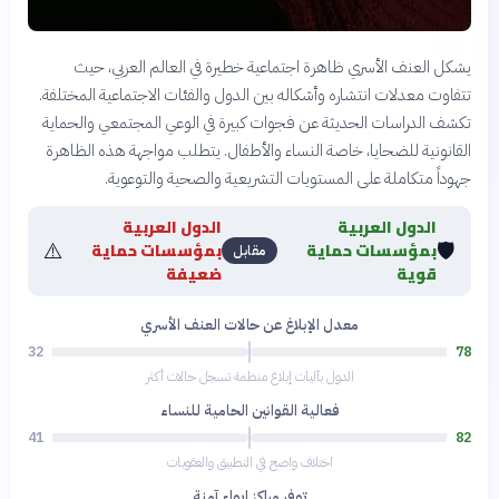
يشكل العنف الأسري ظاهرة اجتماعية خطيرة في العالم العربي، حيث
تتفاوت معدلات انتشاره وأشكاله بين الدول والفئات الاجتماعية المختلفة.
تكشف الدراسات الحديثة عن فجوات كبيرة في الوعي المجتمعي والحماية
القانونية للضحايا، خاصة النساء والأطفال. يتطلب مواجهة هذه الظاهرة
جهوداً متكاملة على المستويات التشريعية والصحية والتوعوية.
الدول العربية
الدول العربية
⚠️
🛡️
بمؤسسات حماية
بمؤسسات حماية
مقابل
قوية
ضعيفة
معدل الإبلاغ عن حالات العنف الأسري
32
78
الدول بآليات إبلاغ منظمة تسجل حالات أكثر
فعالية القوانين الحامية للنساء
41
82
اختلاف واضح في التطبيق والعقوبات
توفر مراكز إيواء آمنة