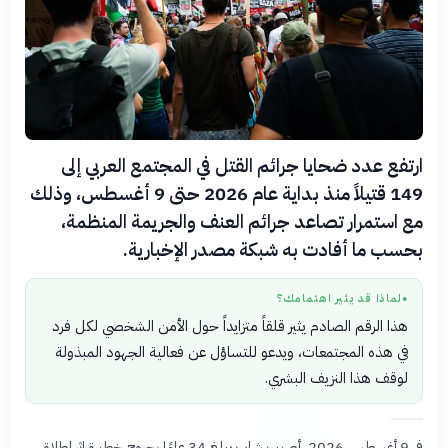
ارتفع عدد ضحايا جرائم القتل في المجتمع العربي إلى
149 قتيلاً منذ بداية عام 2026 حتى 9 أغسطس، وذلك
مع استمرار تصاعد جرائم العنف والجريمة المنظمة،
بحسب ما أفادت به شبكة مصدر الإخبارية.
لماذا قد يثير اهتمامك؟
●
هذا الرقم الصادم يثير قلقاً متزايداً حول الأمن الشخصي لكل فرد
في هذه المجتمعات، ويدعو للتساؤل عن فعالية الجهود المبذولة
لوقف هذا النزيف البشري.
في 9 أغسطس 2026، أصيب شاب يبلغ 34 عامًا بجروح خطيرة إثر إطلاق