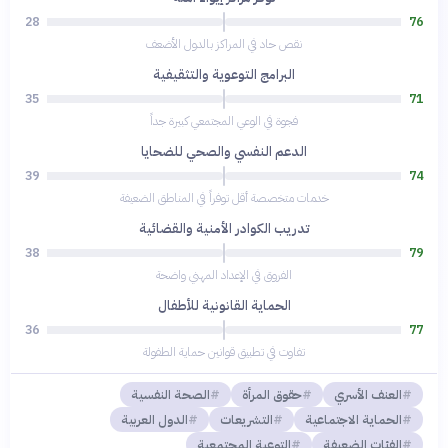
28
76
نقص حاد في المراكز بالدول الأضعف
البرامج التوعوية والتثقيفية
35
71
فجوة في الوعي المجتمعي كبيرة جداً
الدعم النفسي والصحي للضحايا
39
74
خدمات متخصصة أقل توفراً في المناطق الضعيفة
تدريب الكوادر الأمنية والقضائية
38
79
الفروق في الإعداد المهني واضحة
الحماية القانونية للأطفال
36
77
تفاوت في تطبيق قوانين حماية الطفولة
العنف الأسري
حقوق المرأة
الصحة النفسية
الحماية الاجتماعية
التشريعات
الدول العربية
الفئات الضعيفة
التوعية المجتمعية