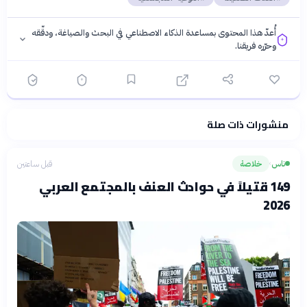
أُعدّ هذا المحتوى بمساعدة الذكاء الاصطناعي في البحث والصياغة، ودقّقه
وحرّره فريقنا.
منشورات ذات صلة
فلسفتنا المعرفية
·
سياسة الذكاء الاصطناعي
ناس
خلاصة
قبل ساعتين
›
149 قتيلاً في حوادث العنف بالمجتمع العربي
2026