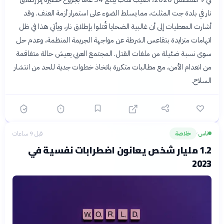
نار في بلدة جت المثلث، مما يسلط الضوء على استمرار أزمة العنف. وقد
أشارت المعطيات إلى أن غالبية الضحايا قُتلوا بإطلاق نار، ويأتي هذا في ظل
اتهامات متزايدة بتقاعس الشرطة عن مواجهة الجريمة المنظمة، وعدم حل
سوى نسبة ضئيلة من ملفات القتل. المجتمع العربي يعيش حالة متفاقمة
من انعدام الأمن، مع مطالبات متكررة باتخاذ خطوات جدية للحد من انتشار
السلاح.
ناس
خلاصة
قبل 9 ساعات
›
1.2 مليار شخص يعانون اضطرابات نفسية في
2023