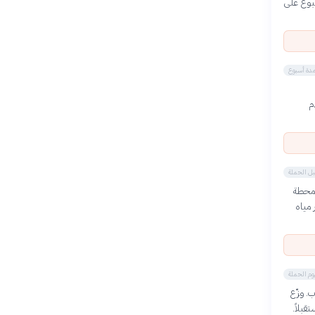
بوع على
م
بل الحملة
 محطة
 مياه
. وزّع
بلاً.