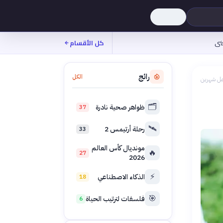
نى
كل الأقسام
رائج
الكل
بل شهرين
🗂️
ظواهر صحية نادرة
37
🛰️
رحلة أرتيمس 2
33
مونديال كأس العالم
🔥
27
2026
⚡
الذكاء الاصطناعي
18
🎯
فلسفات لترتيب الحياة
6