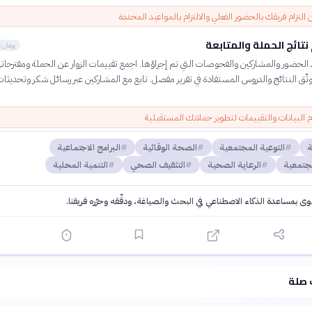
 التزام فريقك بالحضور الفعلي والالتزام بالمواعيد المحددة
نتائج الحملة والمتابعة
يومان 
حضور والمشاركين والفحوصات التي تم إجراؤها. اجمع تقييمات الزوار عن الحملة ومقترحات
ّق النتائج والدروس المستفادة في تقرير مفصل. تابع مع المشاركين عبر رسائل شكر وتحديث
البيانات والتقييمات لتطوير حملاتك المستقبلية
ة
التوعية المجتمعية
الصحة الوقائية
البرامج الاجتماعية
مجتمعية
الرعاية الصحية
التثقيف الصحي
التنمية المحلية
توى بمساعدة الذكاء الاصطناعي في البحث والصياغة، ودقّقه وحرّره فريقنا.
·
سياسة الذكاء الاصطناعي
 صلة