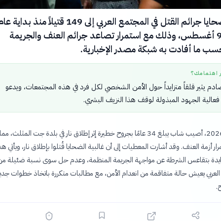
ارتفع عدد ضحايا جرائم القتل في المجتمع العربي إلى 149 قتيلاً منذ بداية ع
2026 حتى 9 أغسطس، وذلك مع استمرار تصاعد جرائم العنف والجريمة
سب ما أفادت به شبكة مصدر الإخبارية.
ر اهتمامك؟
صادم يثير قلقاً متزايداً حول الأمن الشخصي لكل فرد في هذه المجتمعات، ويدعو
عالية الجهود المبذولة لوقف هذا النزيف البشري.
في 9 أغسطس 2026، أصيب شاب يبلغ 34 عامًا بجروح خطيرة إثر إطلاق نار في بلدة جت المثلث
ر أزمة العنف. وقد أشارت المعطيات إلى أن غالبية الضحايا قُتلوا بإطلاق نار، ويأتي هذ
ايدة بتقاعس الشرطة عن مواجهة الجريمة المنظمة، وعدم حل سوى نسبة ضئيلة من
العربي يعيش حالة متفاقمة من انعدام الأمن، مع مطالبات متكررة باتخاذ خطوات جدي
.