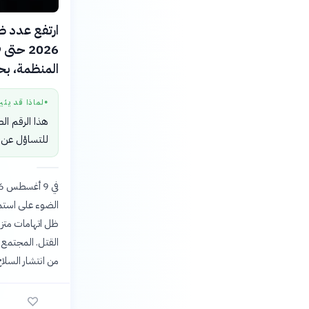
المنظمة، بح
لماذا قد يثي
●
هذا الرقم ال
للتساؤل عن ف
الضوء على استمرا
ظل اتهامات متز
القتل. المجتمع 
من انتشار السلاح