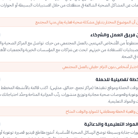
ات عن المشاكل الصحية الشائعة في منطقتك من خلال الاستبيانات البسيطة أو الحوارات
 أن الموضوع المختار يتناول مشكلة صحية فعلية يعاني منها المجتمع
فريق العمل والشركاء
ً متطوعاً من الأشخاص المهتمين بالعمل المجتمعي من حيك. تواصل مع المراكز الصحية وال
لصيدليات للاستفادة من خبرتهم. ابحث عن شراكات مع المؤسسات الخيرية والجمعيات الأهل
في الصحة.
تيار أشخاص بدون التزام حقيقي بالعمل المجتمعي
طة تفصيلية للحملة
ووقت الحملة وموقع تنفيذها (مراكز تجمع، حدائق، مدارس). اكتب قائمة بالأنشطة المخطط ل
عوية وفحوصات صحية مجانية وتوزيع منشورات. رتّب الميزانية المتاحة وحدّد احتياجاتك 
والمواد التعليمية.
 واقعية الخطة ومطابقتها للموارد والوقت المتاح
المواد التعليمية والدعائية
ات جذابة وبسيطة توضح الرسائل الصحية الأساسية. أنشئ مقاطع فيديو قصيرة توعوية أو