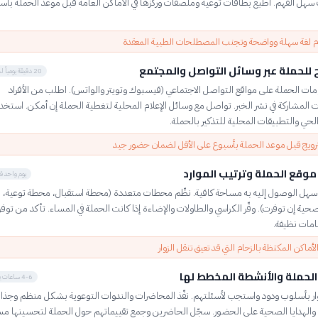
 سهل الفهم. اطبع بطاقات توعية وملصقات وركزها في الأماكن العامة قبل موعد الحملة بأس
 لغة سهلة وواضحة وتجنب المصطلحات الطبية المعقدة
ج للحملة عبر وسائل التواصل والمجتمع
20 دقيقة يومياً لمدة أسبوع
ات الحملة على مواقع التواصل الاجتماعي (فيسبوك وتويتر والواتس). اطلب من الأفراد
المشاركة في نشر الخبر. تواصل مع وسائل الإعلام المحلية لتغطية الحملة إن أمكن. استخد
حي والتطبيقات المحلية للتذكير بالحملة.
لترويج قبل موعد الحملة بأسبوع على الأقل لضمان حضور جيد
موقع الحملة وترتيب الموارد
يوم واحد ق
ً سهل الوصول إليه به مساحة كافية. نظّم محطات متعددة (محطة استقبال، محطة توعية،
 إن توفرت). وفّر الكراسي والطاولات والإضاءة إذا كانت الحملة في المساء. تأكد من توفر
مات نظيفة.
أماكن المكتظة بالزحام التي قد تعيق تنقل الزوار
الحملة والأنشطة المخطط لها
4-6 ساعات يوم الحملة
وار بأسلوب ودود واستجب لأسئلتهم. نفّذ المحاضرات والندوات التوعوية بشكل منظم وجذاب
والهدايا الصحية على الحضور. سجّل الحاضرين وجمع تقييماتهم حول الحملة لتحسينها مستق