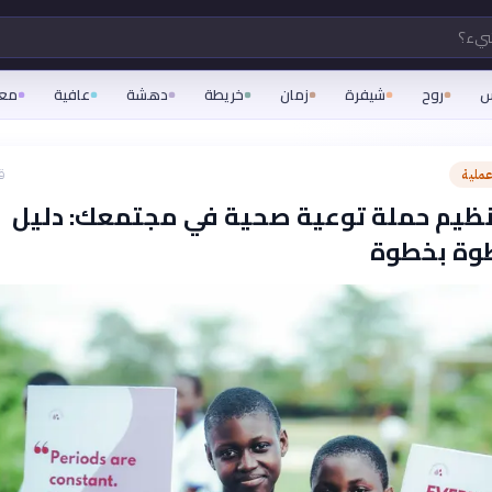
شيء؟
س
روح
شيفرة
زمان
خريطة
دهشة
عافية
مع
ملية
ق
ظيم حملة توعية صحية في مجتمعك: دليل
وة بخطوة