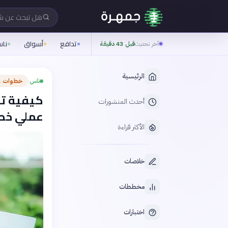
هل تبحث عن 
تدافع
أسواق
نا
آخر تحديث
قبل 43 دقيقة
الرئيسية
ناس
خطوات ع
›
كيفية تن
أحدث المنشورات
عملي خط
الأكثر قراءة
خلاصات
مخططات
اختبارات