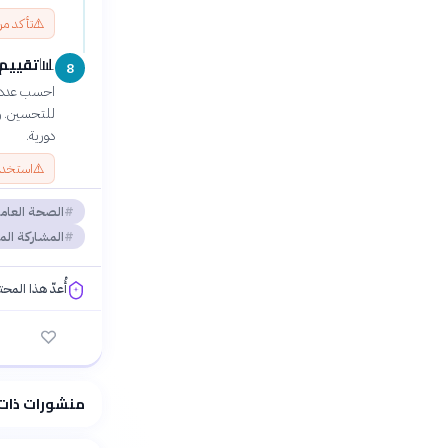
⚠️
تأكد من
تقييم 
📊
8
احسب عدد ال
للتحسين. وث
دورية.
⚠️
استخدم 
الصحة العام
المشاركة ال
أُعدّ هذا المح
فلسفتنا المعرفية
منشورات ذات