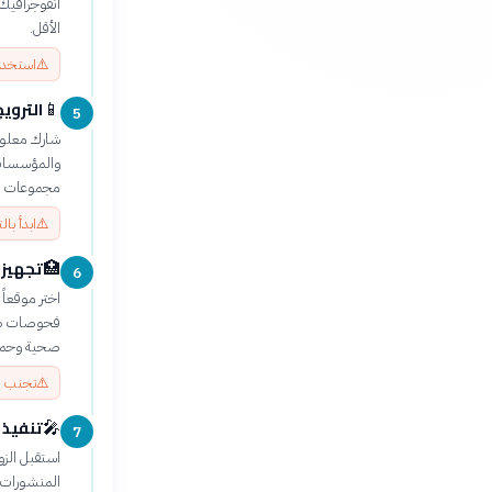
انفوجرافيك
الأقل.
⚠️
استخدم
التروي
📱
5
شارك معلوم
والمؤسسات 
مجموعات ال
⚠️
ابدأ با
تجهيز 
🏥
6
اختر موقعا
فحوصات صحية
صحية وحما
⚠️
تجنب ال
تنفيذ 
🎤
7
استقبل الز
المنشورات 