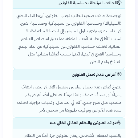
🤕
الحالات المرتبطة بحساسية الغلوتين
توجد عدة حالات صحية تتطلب تجنب الغلوتين، أبرزها الداء البطني
(السيلياك) وحساسية الغلوتين غير السيلياكية وحساسية القمح.
في الداء البطني، يؤدي تناول الغلوتين إلى استجابة مناعية ذاتية
تسبب تلفًا في بطانة الأمعاء الدقيقة، مما يعيق امتصاص العناصر
الغذائية. تختلف حساسية الغلوتين غير السيلياكية عن الداء البطني
وحساسية القمح في آليتها، لكنها تسبب أعراضًا مشابهة مثل
الانتفاخ وآلام البطن.
🤢
أعراض عدم تحمل الغلوتين
تتنوع أعراض عدم تحمل الغلوتين وتشمل آلامًا في البطن، انتفاخًا،
إسهالًا أو إمساكًا، صداعًا، وتعبًا مزمنًا. قد تظهر أيضًا أعراض غير
هضمية مثل طفح جلدي، آلام في المفاصل، وتقلبات مزاجية. تختلف
شدة هذه الأعراض وتوقيت ظهورها من شخص لآخر.
💪
فوائد الغلوتين والنظام الغذائي الخالي منه
بالنسبة لمعظم الأشخاص، يعتبر الغلوتين جزءًا آمنًا من النظام