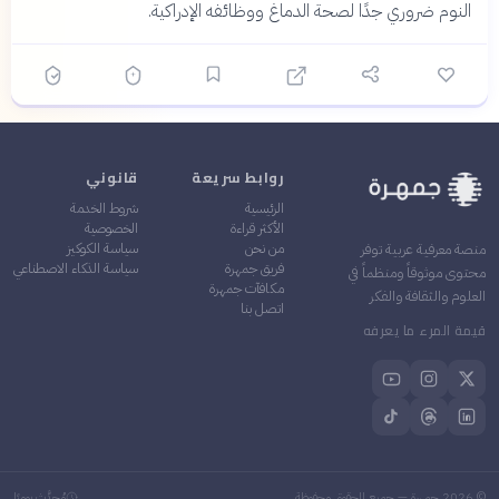
النوم ضروري جدًا لصحة الدماغ ووظائفه الإدراكية.
روابط سريعة
قانوني
الرئيسية
شروط الخدمة
الأكثر قراءة
الخصوصية
من نحن
سياسة الكوكيز
منصة معرفية عربية توفر
فريق جمهرة
سياسة الذكاء الاصطناعي
محتوى موثوقاً ومنظماً في
مكافآت جمهرة
العلوم والثقافة والفكر
اتصل بنا
قيمة المرء ما يعرفه
©
2026
جمهرة — جميع الحقوق محفوظة
مُحدَّث يوميًا