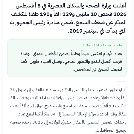
أعلنت وزارة الصحة والسكان المصرية في 8 أغسطس
2026 فحص 10 ملايين و129 ألفاً و190 طفلاً للكشف
المبكر عن ضعف السمع، ضمن مبادرة رئيس الجمهورية
التي بدأت في سبتمبر 2019.
لماذا قد يثير اهتمامك؟
●
هذه الأرقام تعكس جهداً وطنياً يضمن للأطفال حديثي الولادة
فرصة أفضل للنمو والتطور الصحي، وتقلل العبء طويل الأمد
لضعف السمع غير المشخص.
أشارت الوزارة، عبر متحدثها الرسمي الدكتور حسام عبدالغفار، إلى تحويل 71
ألفاً و577 طفلاً لإعادة الفحص، وإجراء زراعة قوقعة لـ3 آلاف و318 حالة،
وتركيب 13 ألفاً و567 سماعة طبية، مع تقديم علاج دوائي لـ25 ألفاً و728
طفلاً. وقد زاد عدد مراكز الإحالة السمعية إلى 34 مركزاً، كما ارتفع عدد
وحدات الفحص السمعي للأطفال حديثي الولادة إلى 3825 وحدة صحية
بجميع المحافظات.