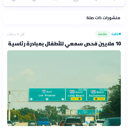
منشورات ذات صلة
فلسفتنا المعرفية
·
سياسة الذكاء الاصطناعي
عافية
خلاصة
قبل 5 ساعات
›
10 ملايين فحص سمعي للأطفال بمبادرة رئاسية