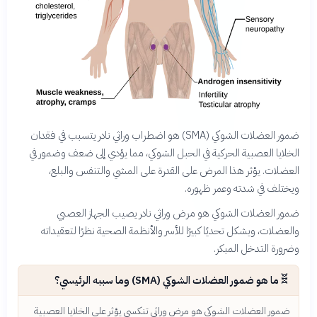
ضمور العضلات الشوكي (SMA) هو اضطراب وراثي نادر يتسبب في فقدان
الخلايا العصبية الحركية في الحبل الشوكي، مما يؤدي إلى ضعف وضمور في
العضلات. يؤثر هذا المرض على القدرة على المشي والتنفس والبلع،
ويختلف في شدته وعمر ظهوره.
ضمور العضلات الشوكي هو مرض وراثي نادر يصيب الجهاز العصبي
والعضلات، ويشكل تحديًا كبيرًا للأسر والأنظمة الصحية نظرًا لتعقيداته
وضرورة التدخل المبكر.
🧬
ما هو ضمور العضلات الشوكي (SMA) وما سببه الرئيسي؟
ضمور العضلات الشوكي هو مرض وراثي تنكسي يؤثر على الخلايا العصبية