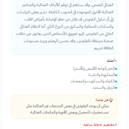
الغذائي الصحي، وقد يساهم في توفير الألياف الغذائية والعناصر
الغذائية الأخرى الموجودة في الحبوب الكاملة. تشير بعض الدراسات
إلى أن تناول الغلوتين قد يقلل من خطر الإصابة بأمراض القلب
والسكتات الدماغية والسكري من النوع الثاني. أما النظام الغذائي
الخالي من الغلوتين، فهو ضروري للأشخاص الذين يعانون من حالات
صحية مرتبطة بالغلوتين، وقد يحسن الهضم ويزيد مستويات
الطاقة لديهم.
✦
أمثلة
الخبز بأنواعه (الأبيض والأسمر)
◆
المعكرونة والباستا
◆
الكعك والبسكويت والمعجنات
◆
البرغل والسميد
◆
💡
هل تعلم؟
يمكن أن يوجد الغلوتين في بعض المنتجات غير الغذائية مثل
مستحضرات التجميل وبعض الأدوية والمكملات الغذائية.
✕
مفاهيم خاطئة شائعة