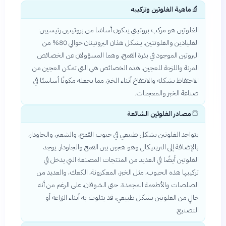
🔬
ماهية الغلوتين وتركيبه
الغلوتين هو مركب بروتيني يتكون أساسًا من بروتينين رئيسيين:
الغليادين والغلوتنين. يشكل هذان البروتينان حوالي 80% من
البروتين الموجود في بذرة القمح، وهما المسؤولان عن الخصائص
المرنة واللزجة للعجين. هذه الخصائص هي التي تمكن العجين من
الاحتفاظ بشكله والانتفاخ أثناء الخبز، مما يجعله مكونًا أساسيًا في
صناعة الخبز والمعجنات.
🍞
مصادر الغلوتين الشائعة
يتواجد الغلوتين بشكل طبيعي في حبوب القمح، والشعير، والجاودار،
بالإضافة إلى التريتيكال وهو هجين بين القمح والجاودار. يوجد
الغلوتين أيضًا في العديد من المنتجات المصنعة التي يدخل في
تركيبها هذه الحبوب، مثل الخبز، المعكرونة، الكعك، والعديد من
الصلصات والأطعمة المجمدة. حتى الشوفان، على الرغم من أنه
خالٍ من الغلوتين بشكل طبيعي، قد يتلوث به أثناء الزراعة أو
التصنيع.