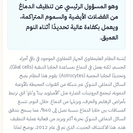
وهو المسؤول الرئيسي عن تنظيف الدماغ
من الفضلات الأيضية والسموم المتراكمة،
ويعمل بكفاءة عالية تحديدًا أثناء النوم
العميق.
يُشبه النظام الغليمفاوي الجهاز اللمفاوي الموجود في باقي أجزاء
الجسم، لكنه يعمل في الدماغ بمساعدة الخلايا الدبقية (Glial cells)،
وتحديدًا الخلايا النجمية (Astrocytes). يقوم هذا النظام بضخ
السائل الدماغي الشوكي عبر شبكة من القنوات المحيطة بالأوعية
الدموية، ليجمع البروتينات الضارة مثل 'الأميلويد بيتا' و'تاو' التي ترتبط
بأمراض الزهايمر والخرف، ويزيلها من الدماغ. خلال النوم، تتسع
المسافات بين خلايا الدماغ بنسبة تصل إلى 60%، مما يسمح بتدفق
السائل الدماغي الشوكي بحرية أكبر ويزيد من فعالية عملية التنظيف
هذه. هذا الاكتشاف الحديث، الذي تم في عام 2012، يوضح لماذا