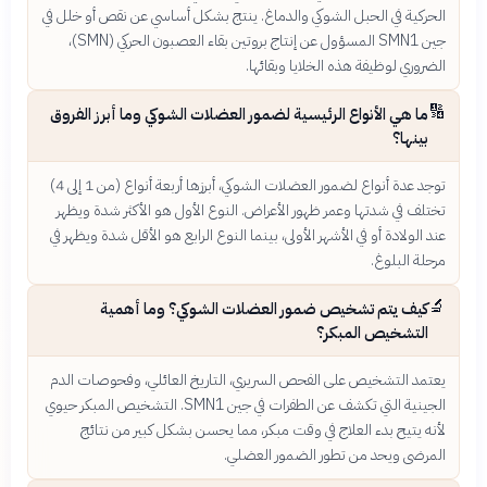
الحركية في الحبل الشوكي والدماغ. ينتج بشكل أساسي عن نقص أو خلل في
جين SMN1 المسؤول عن إنتاج بروتين بقاء العصبون الحركي (SMN)،
الضروري لوظيفة هذه الخلايا وبقائها.
🔢
ما هي الأنواع الرئيسية لضمور العضلات الشوكي وما أبرز الفروق
بينها؟
توجد عدة أنواع لضمور العضلات الشوكي، أبرزها أربعة أنواع (من 1 إلى 4)
تختلف في شدتها وعمر ظهور الأعراض. النوع الأول هو الأكثر شدة ويظهر
عند الولادة أو في الأشهر الأولى، بينما النوع الرابع هو الأقل شدة ويظهر في
مرحلة البلوغ.
🔬
كيف يتم تشخيص ضمور العضلات الشوكي؟ وما أهمية
التشخيص المبكر؟
يعتمد التشخيص على الفحص السريري، التاريخ العائلي، وفحوصات الدم
الجينية التي تكشف عن الطفرات في جين SMN1. التشخيص المبكر حيوي
لأنه يتيح بدء العلاج في وقت مبكر، مما يحسن بشكل كبير من نتائج
المرضى ويحد من تطور الضمور العضلي.