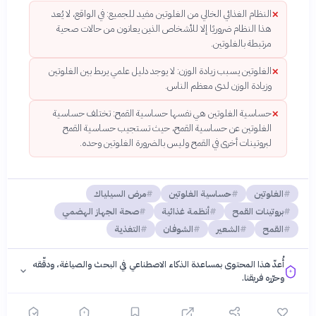
النظام الغذائي الخالي من الغلوتين مفيد للجميع: في الواقع، لا يُعد
✕
هذا النظام ضروريًا إلا للأشخاص الذين يعانون من حالات صحية
مرتبطة بالغلوتين.
الغلوتين يسبب زيادة الوزن: لا يوجد دليل علمي يربط بين الغلوتين
✕
وزيادة الوزن لدى معظم الناس.
حساسية الغلوتين هي نفسها حساسية القمح: تختلف حساسية
✕
الغلوتين عن حساسية القمح، حيث تستجيب حساسية القمح
لبروتينات أخرى في القمح وليس بالضرورة الغلوتين وحده.
الغلوتين
حساسية الغلوتين
مرض السيلياك
بروتينات القمح
أنظمة غذائية
صحة الجهاز الهضمي
القمح
الشعير
الشوفان
التغذية
أُعدّ هذا المحتوى بمساعدة الذكاء الاصطناعي في البحث والصياغة، ودقّقه
وحرّره فريقنا.