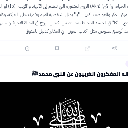
(Ka) وهي قوة الحياة، و"الآخ" (Akh) الروح المتغيرة الت
 مركز الفكر والعواطف. كان الـ "با" يمثل شخصية الفرد وقدرته على الحركة، وكا
مع الـ "كا" في الجسد المحنط، مما يضمن اكتمال الروح في الحياة الآخرة. ولتسه
نت تُوضع نصوص مثل "كتاب الموتى" في المقابر كدليل للمتوفى.
له المفكرون الغربيون عن النبي محمد ﷺ