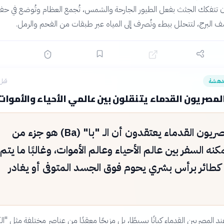
أن تتفكك الجثث بفعل الطيور الجارحة والشمس، تُجمع العظام وتُوضع في حفر
 البرج، لتتحلل ببطء وتُصرف إلى المياه عبر طبقات من الفحم والرمل.
دهشة
قبل 23 سا
مصريون القدماء يتنقلون بين عالمي الأحياء والأموات
كان المصريون القدماء يعتقدون أن الـ "با" (Ba) هو جزء من
كنه السفر بين عالم الأحياء وعالم الأموات، وغالبًا ما يتم
كطائر برأس بشري يحوم فوق الجسد المتوفى أو يغادر
د المصريين القدماء كيانًا بسيطًا، بل مزيجًا معقدًا من عناصر مختلفة مثل "الك