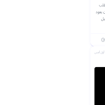
ي تنضم إلى الآلهة، و"الإيب" (Ib) أو القلب
ن يعود
يل
أول أمس