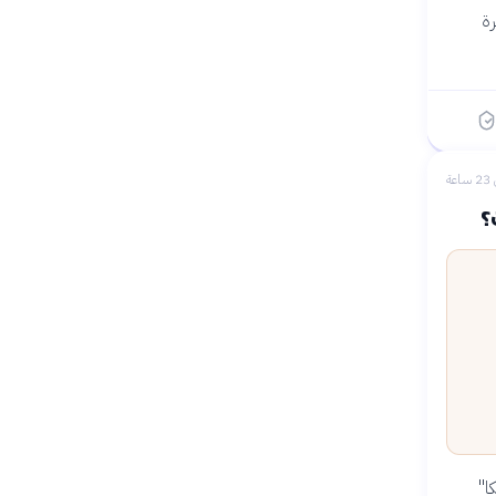
ة
عة
؟
ا"