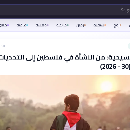
شيء؟
روح
شيفرة
زمان
خريطة
دهشة
عافية
معن
الشه
مسيحية: من النشأة في فلسطين إلى التحديات
)