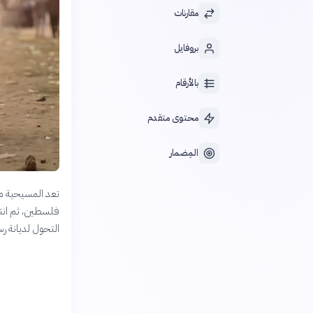
مقارنات
بروفايل
بالأرقام
محتوى متقدم
المِضمار
تعد المسيحية من 
فلسطين، ثم انتش
التحول لديانة ر