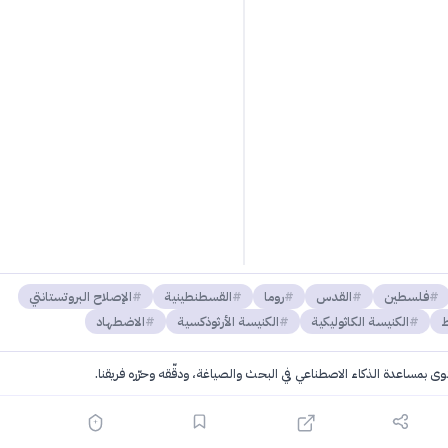
فلسطين
القدس
روما
القسطنطينية
الإصلاح البروتستانتي
ط
الكنيسة الكاثوليكية
الكنيسة الأرثوذكسية
الاضطهاد
توى بمساعدة الذكاء الاصطناعي في البحث والصياغة، ودقّقه وحرّره فريقنا.