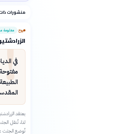
فلسفتنا المعرفية
منشورات ذات
روح
!
معلومة م
›
الزرادشتيو
في الديا
مفتوحة 
الطبيعة 
المقدسة:
يعتقد الزرادشت
لذا، تُنقل الجث
تُوضع الجثث عل