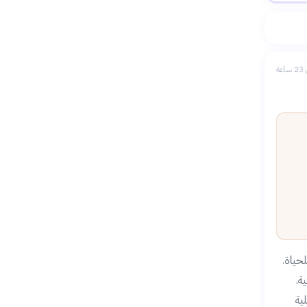
عة
حياة.
ة.
ية