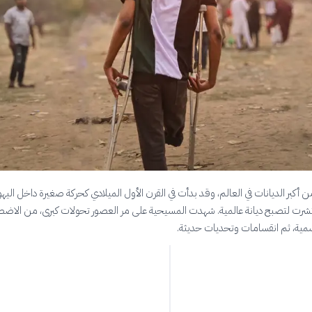
أكبر الديانات في العالم، وقد بدأت في القرن الأول الميلادي كحركة صغيرة داخل اليهو
رت لتصبح ديانة عالمية. شهدت المسيحية على مر العصور تحولات كبرى، من الاضطه
سمية، ثم انقسامات وتحديات حديثة.