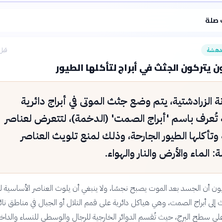
·
سياسة الذكاء الاصطناعي
 صلة
دهشة
قبل 23 سا
ن يتركون الجثث في أبراج لتأكلها الطيور
نة الزرادشتية، يتم وضع جثث الموتى في أبراج دائرية
تُعرف باسم 'أبراج الصمت' (الدخمة)، لتتعرض لعناصر
وتأكلها الطيور الجارحة، وذلك لمنع تلويث العناصر
 الماء والأرض والنار والهواء.
يون أن الجسد بعد الموت يصبح نجسًا، ولا ينبغي أن يلوث العناصر الأساسية لل
ث إلى أبراج الصمت، وهي هياكل دائرية على قمم التلال أو الجبال في مناطق نائي
ى سطح البرج، حيث تُقسم الدوائر الخارجية للرجال والوسطى للنساء والداخل