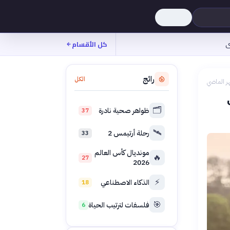
ى
كل الأقسام
رائج
الكل
ر الماضي
🗂️
ظواهر صحية نادرة
37
🛰️
رحلة أرتيمس 2
33
مونديال كأس العالم
🔥
27
2026
⚡
الذكاء الاصطناعي
18
🎯
فلسفات لترتيب الحياة
6