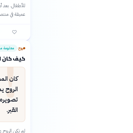
للأطفال. بعد 
عميقة في منتصف
روح
!
معلومة م
›
كيف كان ال
الروح يم
تصويره 
القبر.
لم تكن الروح عن