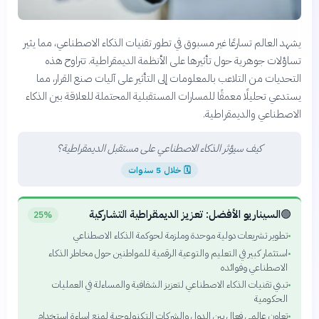
يشهد العالم تسارعًا غير مسبوق في تطور تقنيات الذكاء الاصطناعي، مما يثير
تساؤلات جوهرية حول تأثيرها على الأنظمة الديمقراطية. تتراوح هذه
التحديات من التلاعب بالمعلومات إلى التأثير على آليات صنع القرار، مما
يستدعي تحليلًا معمقًا للمسارات المستقبلية المحتملة للعلاقة بين الذكاء
الاصطناعي والديمقراطية.
كيف سيؤثر الذكاء الاصطناعي على مستقبل الديمقراطية؟
🗓
خلال 5 سنوات
🟢
السيناريو الأفضل: تعزيز الديمقراطية التشاركية
25%
تطوير تشريعات دولية موحدة وملزمة لحوكمة الذكاء الاصطناعي
•
استثمار كبير في التعليم والتوعية الرقمية للمواطنين حول مخاطر الذكاء
•
الاصطناعي وفوائده
تبني تقنيات الذكاء الاصطناعي لتعزيز الشفافية والمساءلة في العمليات
•
الحكومية
تعاون عالمي فعال بين الدول والشركات التكنولوجية لمنع إساءة استخدام
•