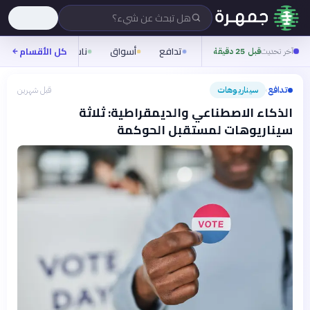
هل تبحث عن شيء؟
تدافع
أسواق
ناس
روح
كل الأقسام
شيف
آخر تحديث
قبل 25 دقيقة
تدافع
سيناريوهات
قبل شهرين
›
الذكاء الاصطناعي والديمقراطية: ثلاثة
سيناريوهات لمستقبل الحوكمة