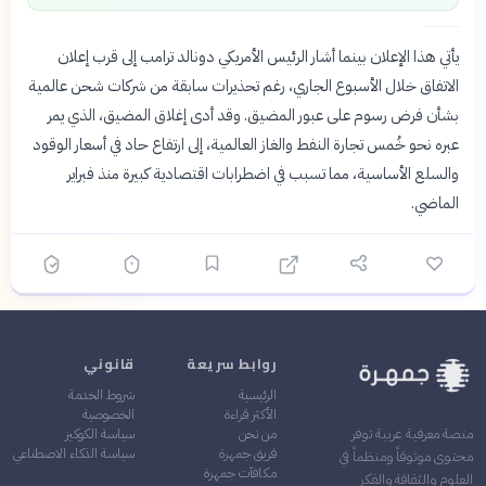
يأتي هذا الإعلان بينما أشار الرئيس الأمريكي دونالد ترامب إلى قرب إعلان
الاتفاق خلال الأسبوع الجاري، رغم تحذيرات سابقة من شركات شحن عالمية
بشأن فرض رسوم على عبور المضيق. وقد أدى إغلاق المضيق، الذي يمر
عبره نحو خُمس تجارة النفط والغاز العالمية، إلى ارتفاع حاد في أسعار الوقود
والسلع الأساسية، مما تسبب في اضطرابات اقتصادية كبيرة منذ فبراير
الماضي.
روابط سريعة
قانوني
الرئيسية
شروط الخدمة
الأكثر قراءة
الخصوصية
من نحن
سياسة الكوكيز
منصة معرفية عربية توفر
فريق جمهرة
سياسة الذكاء الاصطناعي
محتوى موثوقاً ومنظماً في
مكافآت جمهرة
العلوم والثقافة والفكر