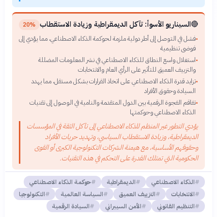
🔴
السيناريو الأسوأ: تآكل الديمقراطية وزيادة الاستقطاب
20%
فشل في التوصل إلى أطر دولية ملزمة لحوكمة الذكاء الاصطناعي، مما يؤدي إلى
•
فوضى تنظيمية
استغلال واسع النطاق للذكاء الاصطناعي في نشر المعلومات المضللة
•
والتزييف العميق للتأثير على الرأي العام والانتخابات
تزايد قدرة الذكاء الاصطناعي على اتخاذ القرارات بشكل مستقل، مما يهدد
•
السيادة وحقوق الأفراد
تفاقم الفجوة الرقمية بين الدول المتقدمة والنامية في الوصول إلى تقنيات
•
الذكاء الاصطناعي وحوكمتها
يؤدي التطور غير المنظم للذكاء الاصطناعي إلى تآكل الثقة في المؤسسات
الديمقراطية، وزيادة الاستقطاب السياسي، وتهديد حريات الأفراد
وحقوقهم الأساسية، مع هيمنة الشركات التكنولوجية الكبرى أو القوى
الحكومية التي تمتلك القدرة على التحكم في هذه التقنيات.
الذكاء الاصطناعي
الديمقراطية
حوكمة الذكاء الاصطناعي
الانتخابات
التزييف العميق
السياسة العالمية
التكنولوجيا
التنظيم القانوني
الأمن السيبراني
السيادة الرقمية