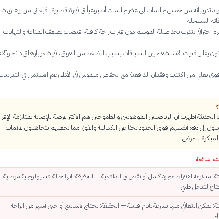
يد تدريباته من خمس جلسات إلى عشر جلسات أسبوعياً في فترة قصيرة، فيعاني من إرهاق شد
اته المسجلة
رة احترافي يتدرب بجد طيلة الموسم دون فترات راحة كافية، فيصاب بضعف المناعة والتهابات
ون يقلل فترات الاستشفاء بين السباقات بسبب الضغط من الفريق، فيشعر بإرهاق دائم وآلام 
وى يعاني من اكتئاب وفقدان الدافعية مع انخفاض ملموس في الأداء رغم الاستمرار في التدريبات
؟
 الحديثة أظهرت أن الرياضيين الموهوبين والطموحين هم الأكثر عرضة للإصابة بمتلازمة الإفرا
يلون إلى دفع أنفسهم فوق الحدود بحثاً عن الكمالية والفوز، مما يجعلهم يتجاهلون علامات
المبكرة للمرض.
ئة شائعة
ة: متلازمة الإفراط مجرد كسل أو نقص في الدافعية — الحقيقة: إنها حالة فسيولوجية مرضية
تاج لتدخل طبي
: يمكن التعافي منها بسرعة بأيام قليلة — الحقيقة: تحتاج لأسابيع أو حتى أشهر من الراحة
ء