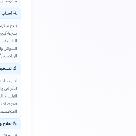
ملموساً في 
🔍
أسباب ا
تنتج متلازم
بسرعة كبير
النفسية وال
السوائل وال
الرياضيين أ
🔬
التشخيص
لا يوجد اخ
للأعراض وا
القلب في ال
فحوصات دم 
المتخصصون 
💪
العلاج و