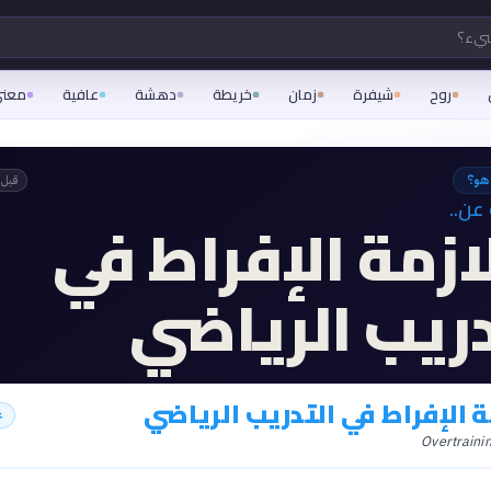
شيء؟
روح
شيفرة
زمان
خريطة
دهشة
عافية
معن
 هو؟
قبل 
عن..
ازمة الإفراط في
دريب الرياضي
 الإفراط في التدريب الرياضي
ع
Overtraini