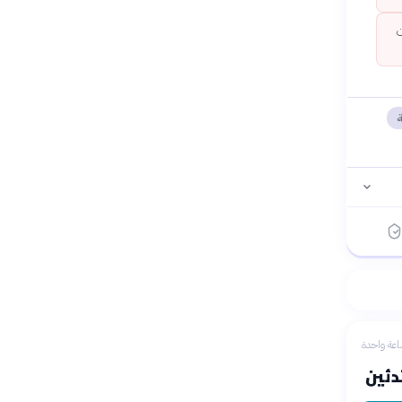
ن
ة
عة واحدة