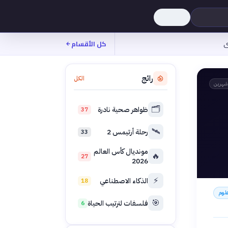
ى
كل الأقسام
رائج
الكل
شهرين
🗂️
ظواهر صحية نادرة
37
🛰️
رحلة أرتيمس 2
33
مونديال كأس العالم
🔥
27
2026
⚡
الذكاء الاصطناعي
18
لوم
🎯
فلسفات لترتيب الحياة
6