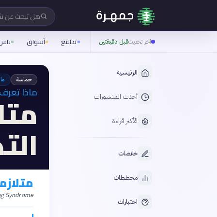
هل تبحث عن 
تدافع
أسواق
ناس
آخر تحديث
قبل دقيقتين
الرئيسية
حماسة
ما
ماذا تعرف 
متل
أحدث المنشورات
الأكثر قراءة
الت
خلاصات
متلازمة
مخططات
ng Syndrome
اختبارات