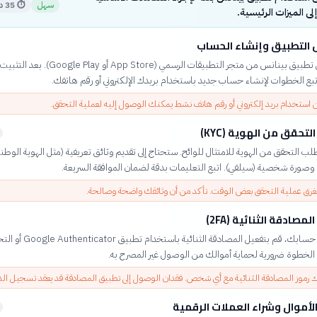
سهل
⏱
35 دقيقة
ى الميزات الرئيسية.
التطبيق وإنشاء الحساب
قم بتحميل تطبيق بينانس من متجر التطبيقات الرسمي (App Store أو Play
تبع الخطوات لإنشاء حساب جديد باستخدام بريدك الإلكتروني أو رقم هاتفك.
 استخدام بريد إلكتروني أو رقم هاتف نشط يمكنك الوصول إليه لعملية التحقق.
لتحقق من الهوية (KYC)
ب التحقق من الهوية للامتثال للوائح. ستحتاج إلى تقديم وثائق تعريفية (مثل الهوية الوطني
 وصورة شخصية (سيلفي). اتبع التعليمات بدقة لضمان الموافقة السريعة.
غرق عملية التحقق بعض الوقت. تأكد من أن وثائقك واضحة وصالحة.
مصادقة الثنائية (2FA)
لتعزيز أمان حسابك، قم بتفعيل المصادقة الثنائية 
ك رموز المصادقة الثنائية مع أي شخص. فقدان الوصول إلى تطبيق المصادقة قد يعقد تسجيل ال
الأموال وشراء العملات الرقمية