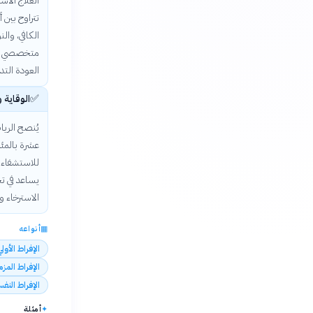
العلاج الأس
تتراوح بين 
متخصصي الص
العودة التد
✅
الوقاية 
يُنصح الريا
عشرة بالمئة
للاستشفاء 
يساعد في تج
الاسترخاء و
▦
أنواعه
الإفراط الأو
الإفراط الم
الإفراط النف
✦
أمثلة