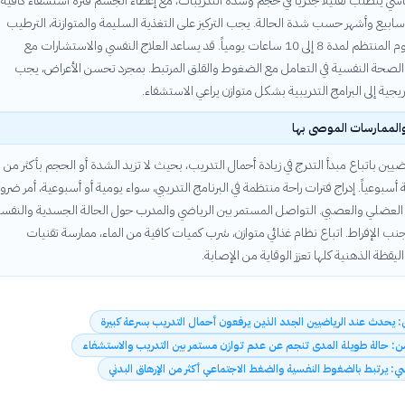
اسي يتطلب تقليلاً جذرياً في حجم وشدة التدريبات، مع إعطاء الجسم فترة استشفاء كافية
أسابيع وأشهر حسب شدة الحالة. يجب التركيز على التغذية السليمة والمتوازنة، الترطيب
الكافي، والنوم المنتظم لمدة 8 إلى 10 ساعات يومياً. قد يساعد العلاج النفسي والاستشارات مع
حة النفسية في التعامل مع الضغوط والقلق المرتبط. بمجرد تحسن الأعراض، يجب
ريجية إلى البرامج التدريبية بشكل متوازن يراعي الاستشفاء.
والممارسات الموصى بها
ضيين باتباع مبدأ التدرج في زيادة أحمال التدريب، بحيث لا تزيد الشدة أو الحجم بأكثر من
 أسبوعياً. إدراج فترات راحة منتظمة في البرنامج التدريبي، سواء يومية أو أسبوعية، أمر ضرو
العضلي والعصبي. التواصل المستمر بين الرياضي والمدرب حول الحالة الجسدية والنفسي
نب الإفراط. اتباع نظام غذائي متوازن، شرب كميات كافية من الماء، ممارسة تقنيات
اليقظة الذهنية كلها تعزز الوقاية من الإصابة.
لي: يحدث عند الرياضيين الجدد الذين يرفعون أحمال التدريب بسرعة كبيرة
زمن: حالة طويلة المدى تنجم عن عدم توازن مستمر بين التدريب والاستشفاء
سي: يرتبط بالضغوط النفسية والضغط الاجتماعي أكثر من الإرهاق البدني