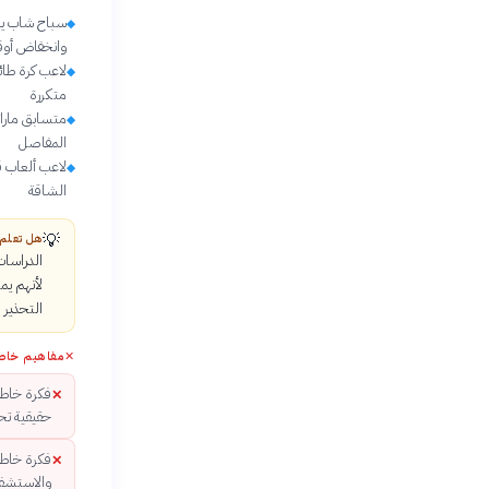
سباح شاب يز
◆
وانخفاض أوق
لاعب كرة طائ
◆
متكررة
متسابق ماراث
◆
المفاصل
لاعب ألعاب ق
◆
الشاقة
💡
هل تعلم
الدراسات
لأنهم يم
التحذير 
✕
مفاهيم خاط
فكرة خاطئ
✕
حقيقية تح
فكرة خاطئة
✕
والاستشفا