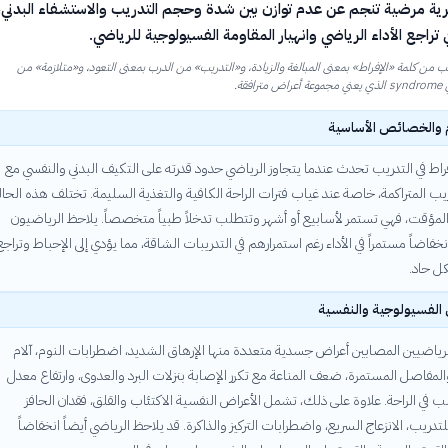
رية مرضية تنجم عن عدم توازن بين شدة وحجم التدريب والاستشفاء البدني،
تراجع الأداء الرياضي وانهيار المقاومة الفسيولوجية للرياضي.
ن كلمة «الإفراط» بمعنى المبالغة والزيادة، و«التدريب» من الدرب بمعنى التعود، و«متلازمة» من
فقة.
 والخصائص الأساسية
فراط في التدريب تحدث عندما يتجاوز الرياضي حدود قدرته على التكيف البدني والنفسي مع
يب المتراكمة، خاصة عند غياب فترات الراحة الكافية والتغذية السليمة. تختلف هذه الحال
لمؤقت، فهي تستمر لأسابيع أو أشهر وتتطلب تدخلاً طبياً متخصصاً. يلاحظ الرياضيون
خفاضاً مستمراً في الأداء رغم استمرارهم في التدريبات الشاقة، مما يؤدي إلى الإحباط وتراجع
ل حاد.
 الفسيولوجية والنفسية
رياضيين المصابين أعراض جسدية متعددة منها الإرهاق الشديد، اضطرابات النوم، آلام
مفاصل المستمرة، ضعف المناعة مع تكرر الإصابة بنزلات البرد والعدوى، وارتفاع معدل
 في الراحة. علاوة على ذلك، تشمل الأعراض النفسية الاكتئاب والقلق، فقدان الحافز
لتدريب، الانزعاج السريع، واضطرابات التركيز والذاكرة. قد يلاحظ الرياضي أيضاً انخفاضاً