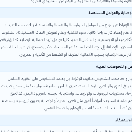
القوة والسرعة والقدرة على التحمل على الرغم من استمراره في الجهود.
لإصابة والعوامل المساهمة
ة الإفراط عن مزيج من العوامل البيولوجية والنفسية والاجتماعية. زيادة حجم التدريب
ة، عدم إعطاء فترات راحة كافية، سوء التغذية وعدم تعويض الطاقة المستهلكة، الضغوط
أكاديمية أو الاجتماعية، والتنافس الشديد كلها عوامل تزيد احتمالية الإصابة. كما يؤثر نق
معادن، بالإضافة إلى الإصابات السابقة غير المعالجة بشكل صحيح، في تطور الحالة. بعض
كثر عرضة للإصابة بسبب الكمالية المفرطة أو الضغط من الأندية والمدربين.
 والفحوصات الطبية
تبار واحد محدد لتشخيص متلازمة الإفراط، بل يعتمد التشخيص على التقييم الشامل
لتاريخ الطبي والرياضي. يقوم المتخصصون بقياس معايير فسيولوجية مثل معدل ضربات
راحة، مستويات الهرمونات والإنزيمات، واستجابة الجسم للمجهود البدني. قد تُجرى
شاملة لاستبعاد أمراضاً أخرى مثل نقص الحديد أو الإصابة بعدوى فيروسية. يستخدم
أيضاً استبيانات نفسية لقياس الإرهاق والضغط النفسي.
الاستشفاء