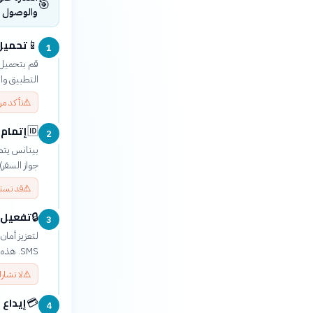
🎯
والوصول إل
تحميل 
📱
1
التطبيق وا
⚠️
تأكد من
إتمام ا
🆔
2
بينانس يتطل
جواز السفر)
⚠️
قد تست
تفعيل ال
🔒
3
SMS. هذه الخطوة ضرورية لحماية أموالك من الوصول غير المصرح به.
⚠️
لا تشار
إيداع 
💳
4