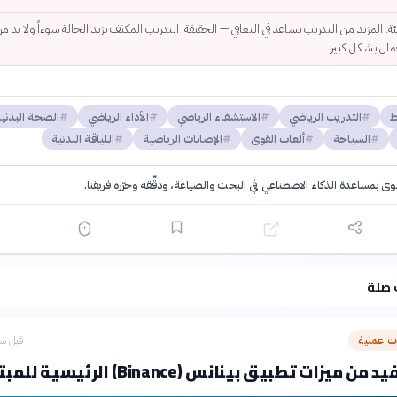
: المزيد من التدريب يساعد في التعافي — الحقيقة: التدريب المكثف يزيد الحالة سوءاً ولا بد م
حمال بشكل كبير
ط
التدريب الرياضي
الاستشفاء الرياضي
الأداء الرياضي
الصحة البدني
السباحة
ألعاب القوى
الإصابات الرياضية
اللياقة البدنية
توى بمساعدة الذكاء الاصطناعي في البحث والصياغة، ودقّقه وحرّره فريقنا.
·
سياسة الذكاء الاصطناعي
 صلة
 عملية
قبل سا
زات تطبيق بينانس (Binance) الرئيسية للمبتدئين