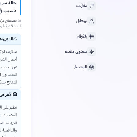
حالة سري
مقارنات
تتسبب في 
📜
مصطلح مركب م
بروفايل
المصطلح الطبي syndrome الذي يعني مجموعة أعراض مترا
بالأرقام
⚠️
المفهوم
متلازمة الإ
محتوى متقدم
أحمال التدر
عن التعب ا
المِضمار
المصابون ان
النتائج بشك
🏥
الأعراض
تظهر على ال
العضلات وال
ضربات القلب
والدافعية ل