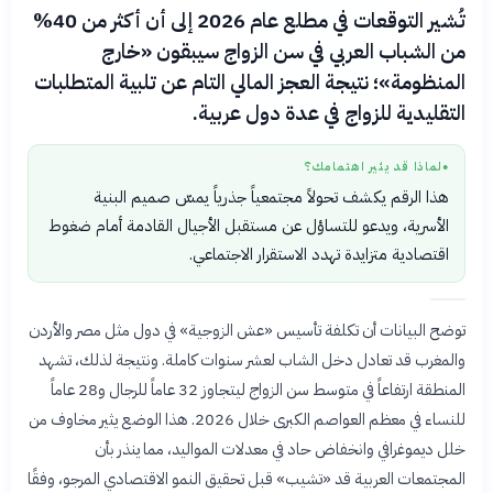
تُشير التوقعات في مطلع عام 2026 إلى أن أكثر من 40%
من الشباب العربي في سن الزواج سيبقون «خارج
المنظومة»؛ نتيجة العجز المالي التام عن تلبية المتطلبات
التقليدية للزواج في عدة دول عربية.
لماذا قد يثير اهتمامك؟
●
هذا الرقم يكشف تحولاً مجتمعياً جذرياً يمسّ صميم البنية
الأسرية، ويدعو للتساؤل عن مستقبل الأجيال القادمة أمام ضغوط
اقتصادية متزايدة تهدد الاستقرار الاجتماعي.
توضح البيانات أن تكلفة تأسيس «عش الزوجية» في دول مثل مصر والأردن
والمغرب قد تعادل دخل الشاب لعشر سنوات كاملة. ونتيجة لذلك، تشهد
المنطقة ارتفاعاً في متوسط سن الزواج ليتجاوز 32 عاماً للرجال و28 عاماً
للنساء في معظم العواصم الكبرى خلال 2026. هذا الوضع يثير مخاوف من
خلل ديموغرافي وانخفاض حاد في معدلات المواليد، مما ينذر بأن
المجتمعات العربية قد «تشيب» قبل تحقيق النمو الاقتصادي المرجو، وفقًا