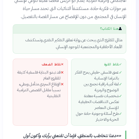
الاجتماعي والرغبة الفردية. يقدم أبو الريش فحصاً عميقاً للوعي الإنساني
عبر حوارات فكرية حادة، مستكشفاً الثنائيات التي تحدد مسار حياة
الإنسان في المجتمع، من دون الإفصاح عن مسار القصة بالتفصيل.
👤
هذا الكتاب؟
مثالي للقارئ الذي يبحث عن رواية تعمّق التفكير النقدي وتستكشف
الأبعاد الأخلاقية والمجتمعية للوجود الإنساني.
✓
نقاط القوة
✕
نقاط الضعف
عمق فلسفي حقيقي يمزج الفكر
قد تبدو البداية فلسفية كثيفة
✕
✓
بالدراما الإنسانية
للقارئ العام
لغة أدبية راقية تجمع بين
الإيقاع السردي متأمل وبطيء
✕
✓
الوضوح والرمزية
نسبياً مقابل القصص الدرامية
شخصيات نفسية معقدة
التقليدية
✓
تعكس التناقضات الحقيقية
للإنسان المعاصر
طرح أسئلة وجودية حادة حول
✓
الحرية والاختيار
«
«دعنا نتخاطب بالمنطق، فإما أن تقنعني برأيك وأكون أول