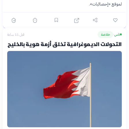
لموقع «إحصائيات».
ناس
خلاصة
قبل 11 ساعة
›
التحولات الديموغرافية تخلق أزمة هوية بالخليج