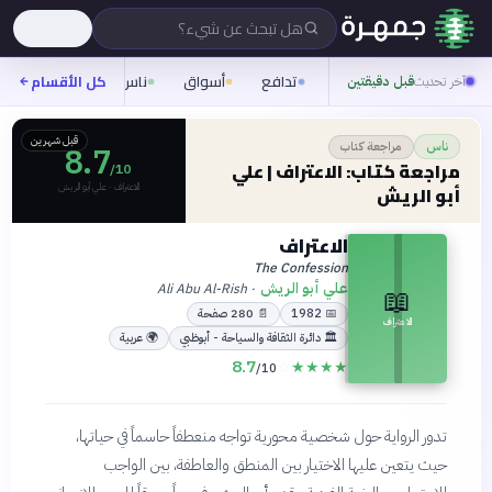
هل تبحث عن شيء؟
تدافع
أسواق
ناس
روح
كل الأقسام
شيفر
آخر تحديث
قبل دقيقتين
قبل شهرين
مراجعة كتاب
ناس
8.7
مراجعة كتاب: الاعتراف | علي
/10
الاعتراف · علي أبو الريش
أبو الريش
الاعتراف
The Confession
علي أبو الريش
Ali Abu Al-Rish
·
📖
📅
1982
📄
280
صفحة
الاعتراف
🏛
دائرة الثقافة والسياحة - أبوظبي
🌍
عربية
8.7
☆
★
★
★
★
/10
تدور الرواية حول شخصية محورية تواجه منعطفاً حاسماً في حياتها،
حيث يتعين عليها الاختيار بين المنطق والعاطفة، بين الواجب