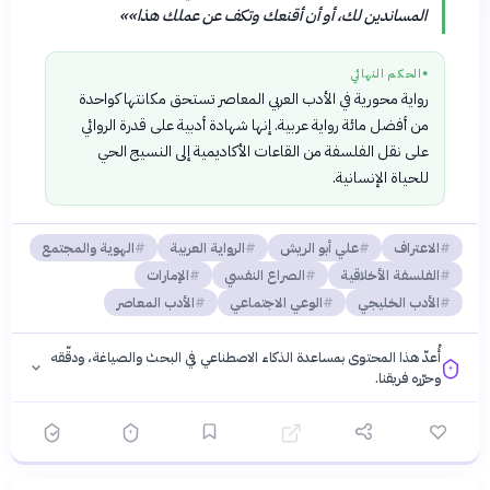
المساندين لك، أو أن أقنعك وتكف عن عملك هذا»
»
●
الحكم النهائي
رواية محورية في الأدب العربي المعاصر تستحق مكانتها كواحدة
من أفضل مائة رواية عربية. إنها شهادة أدبية على قدرة الروائي
على نقل الفلسفة من القاعات الأكاديمية إلى النسيج الحي
للحياة الإنسانية.
الاعتراف
علي أبو الريش
الرواية العربية
الهوية والمجتمع
الفلسفة الأخلاقية
الصراع النفسي
الإمارات
الأدب الخليجي
الوعي الاجتماعي
الأدب المعاصر
أُعدّ هذا المحتوى بمساعدة الذكاء الاصطناعي في البحث والصياغة، ودقّقه
وحرّره فريقنا.