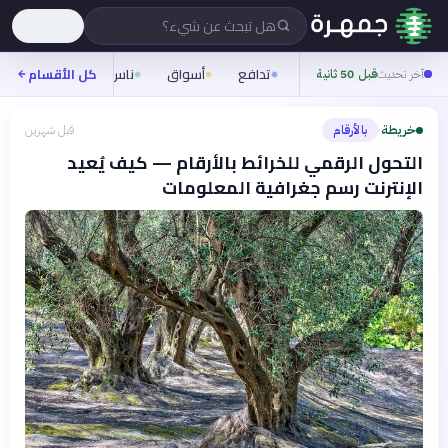
هل تبحث عن شيء؟
تدافع
أسواق
ناس
روح
كل الأقسام
شيفر
آخر تحديث
قبل 50 ثانية
خريطة
بالأرقام
قبل شهرين
›
التحول الرقمي للخرائط بالأرقام — كيف يُعيد
الإنترنت رسم جغرافية المعلومات