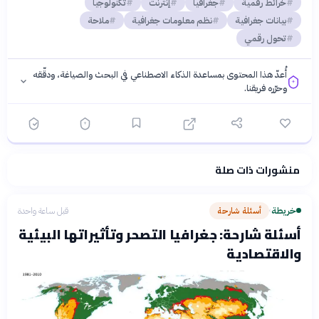
خرائط رقمية
جغرافيا
إنترنت
تكنولوجيا
بيانات جغرافية
نظم معلومات جغرافية
ملاحة
تحول رقمي
أُعدّ هذا المحتوى بمساعدة الذكاء الاصطناعي في البحث والصياغة، ودقّقه
وحرّره فريقنا.
منشورات ذات صلة
فلسفتنا المعرفية
·
سياسة الذكاء الاصطناعي
خريطة
أسئلة شارحة
قبل ساعة واحدة
›
أسئلة شارحة: جغرافيا التصحر وتأثيراتها البيئية
والاقتصادية