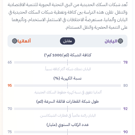
تُعد شبكات السكك الحديدية من البنى التحتية الحيوية للتنمية الاقتصادية
والتنقل. تقارن هذه الدراسة بين كثافة وتغطية شبكات السكك الحديدية في
اليابان وألمانيا، مستعرضةً الاختلافات في الاستثمار، الاستخدام، وتأثيرهما
على التنمية الحضرية والنقل المستدام.
🔴
🔵
اليابان
ألمانيا
مقابل
كثافة الشبكة (كم/1000 كم²)
65
78
اليابان تمتلك شبكة أكثر كثافة نسبياً.
نسبة الكهربة (%)
95
80
ألمانيا تتفوق في نسبة كهربة خطوط السكك الحديدية.
طول شبكة القطارات فائقة السرعة (كم)
70
92
اليابان رائدة عالمياً في قطارات الشينكانسن.
عدد الركاب السنوي (مليار)
75
90