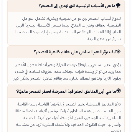
🌪️
ما هي الأسباب الرئيسية التي تؤدي إلى التصحر؟
تتنوع أسباب التصحر بين عوامل طبيعية وبشرية. تشمل العوامل
الطبيعية الجفاف وتغيرات المناخ، بينما تشمل الأنشطة البشرية الرعي
الجائر، إزالة الغابات، الزراعة غير المستدامة، وسوء إدارة موارد المياه، مما
يسرع من تدهور التربة.
☀️
كيف يؤثر التغير المناخي على تفاقم ظاهرة التصحر؟
يؤدي التغير المناخي إلى ارتفاع درجات الحرارة وتغير أنماط هطول الأمطار،
مما يزيد من تواتر وشدة فترات الجفاف. هذه الظروف تساهم في فقدان
رطوبة التربة وتدهور الغطاء النباتي، مما يفاقم ظاهرة التصحر بشكل كبير.
🌍
ما هي أبرز المناطق الجغرافية المعرضة لخطر التصحر عالميًا؟
تتركز المناطق المعرضة لخطر التصحر في الأحزمة القاحلة وشبه القاحلة
حول العالم. تشمل هذه المناطق أجزاء كبيرة من أفريقيا (خاصة منطقة
الساحل)، آسيا الوسطى، الشرق الأوسط، أجزاء من أمريكا اللاتينية
وأستراليا، حيث الظروف المناخية والأنشطة البشرية تزيد من هشاشة
الأراضي.