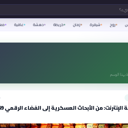
شيء؟
س
روح
شيفرة
زمان
خريطة
دهشة
عافية
مع
 بهذا الوسم
ق