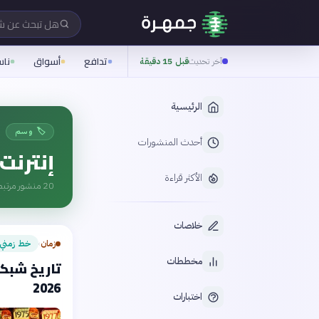
هل تبحث عن 
تدافع
أسواق
نا
آخر تحديث
قبل 15 دقيقة
الرئيسية
🏷️ وسم
أحدث المنشورات
إنترنت
الأكثر قراءة
20
منشور مرتبط
خلاصات
زمان
خط زمني
›
مخططات
2026
اختبارات