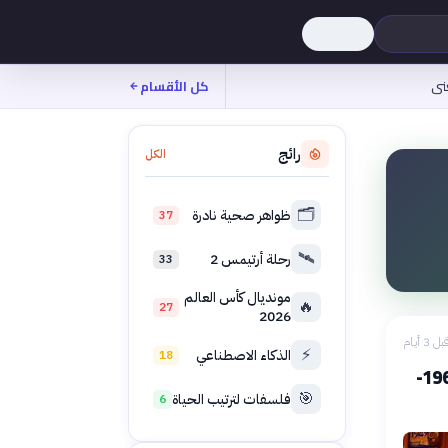
نى
كل الأقسام
رائج
الكل
🗂️
ظواهر صحية نادرة
37
🛰️
رحلة أرتيمس 2
33
مونديال كأس العالم
🔥
27
2026
بل 3 أيام
⚡
الذكاء الاصطناعي
18
تاريخ شبكة الإنترنت: من الأبحاث العسكرية إلى الفضاء الرقمي 1969-
🎯
فلسفات لترتيب الحياة
6