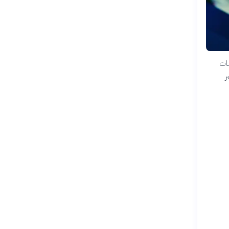
صات
ر