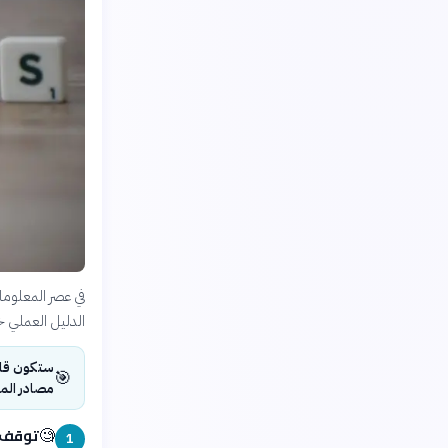
في عصر المعلومات 
الدليل العملي خ
ستكون قادر
🎯
مصادر المع
توقف و
🧐
1