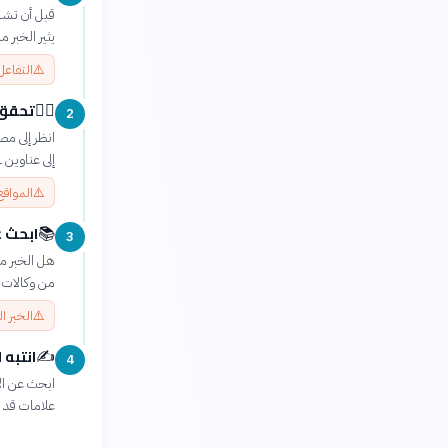
قبل أن تشار
يثير الخبر 
⚠️
التفاعل
تحقق 
🕵️‍♀️
2
انظر إلى مص
إلى عناوين URL المشابهة للمواقع الأصلية ولكن بها أخطاء إملائية أو نطاقات غير مألوفة.
⚠️
المواقع 
ابحث 
📚
3
هل الخبر من
من وكالات الأنبا
⚠️
الخبر ا
انتبه 
✍️
4
ابحث عن الأ
علامات قد ت