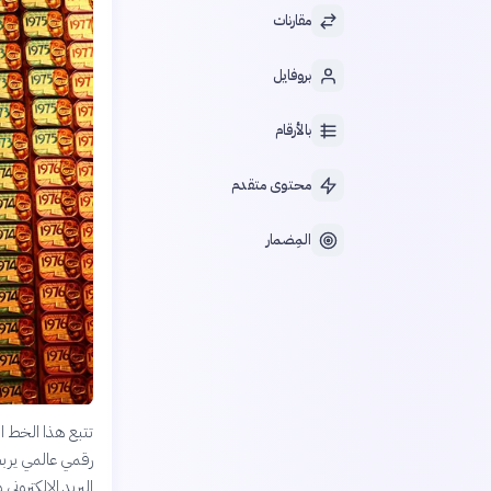
مقارنات
بروفايل
بالأرقام
محتوى متقدم
المِضمار
تتبع هذا الخط ال
رقمي عالمي يربط
البريد الإلكترو