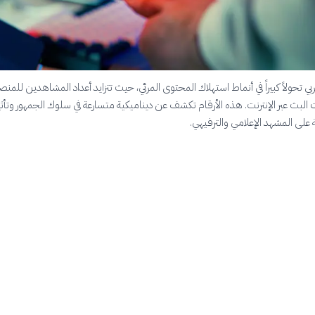
بي تحولاً كبيراً في أنماط استهلاك المحتوى المرئي، حيث تتزايد أعداد المشاهدين للمن
البث عبر الإنترنت. هذه الأرقام تكشف عن ديناميكية متسارعة في سلوك الجمهور وتأثي
 على المشهد الإعلامي والترفيهي.