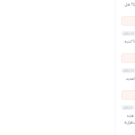
ًا؟ هل
10 دقائق
 انتبه
10 دقائق
لعديد
5 دقائق
. هذه
فزازية.