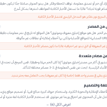
ك أي خبر أو تصدق معلومة، توقف للحظة وفكر. هل يبدو العنوان صادمًا جدًا ليكون حقيقي
مشاعر قوية لديك؟ غالبًا ما تستغل الأخبار الكاذبة العواطف لنشرها بشكل أسرع.
 السريع دون تفكير هو المدخل الرئيسي لانتشار الأخبار الكاذبة.
من المصدر
در الخبر. هل هو موقع إخباري معروف وموثوق؟ هل الموقع له تاريخ في نشر معلومات دقيقة؟
غير المعروفة أو التي تبدو غير احترافية غالبًا ما تكون مصادر للأخبار الكاذبة.
عن مصادر متعددة
شور في أكثر من مصدر إخباري موثوق؟ إذا كان الخبر مهمًا وحقيقيًا، فمن المرجح أن تجده في ا
ء الرئيسية. ابحث عن نفس المعلومة في 2-3 مصادر مختلفة للتأكد.
لذي يظهر في مصدر واحد فقط (خاصة إذا كان غير معروف) يجب التعامل معه بحذر شديد.
للغة والتصميم
خطاء الإملائية والنحوية الكثيرة، واستخدام حروف كبيرة مبالغ فيها، أو تصميم موقع رديء
دل على أن المحتوى غير احترافي وربما غير موثوق. قد تستخدم الأخبار الكاذبة لغة مثيرة أو است
اعرض الكل (6) ←