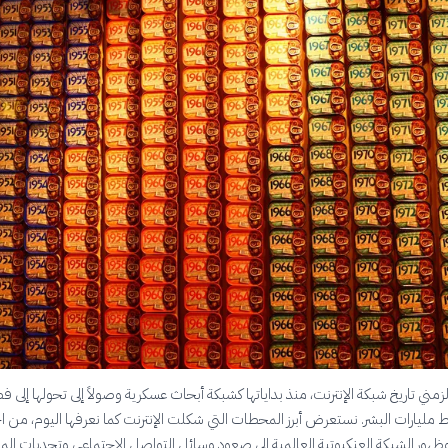
زمني تاريخ شبكة الإنترنت، منذ بداياتها كشبكة أبحاث عسكرية وصولاً إلى تحولها إلى ف
 مليارات البشر. نستعرض أبرز المحطات التي شكلت الإنترنت كما نعرفها اليوم، من اخ
ني وظهور الشبكة العنكبوتية العالمية إلى صعود وسائل التواصل الاجتماعي وتحديات ال