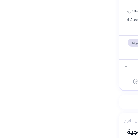
لتحول،
مائية
رات
ل ساعتين
جية