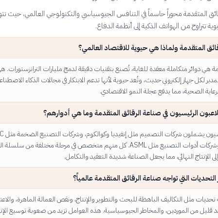
رقائق المتقدمة محوراً حاسماً في التنافس الجيوسياسي والتكنولوجي العالمي، حيث ت
ة تتراوح من الهواتف الذكية إلى أنظمة الدفاع.
ائق المتقدمة ولماذا هي حيوية للاقتصاد العالمي؟
مة هي دوائر متكاملة معقدة للغاية، تُصنع بتقنيات دقيقة لدمج مليارات الترانزستورات. ه
لمدبر لكل جهاز إلكتروني حديث، وتُعد حيوية لأنها تدعم الابتكار في مجالات الذكاء الاصطناع
رعاية الصحية، مما يدفع عجلة النمو الاقتصادي.
اعبون الرئيسيون في صناعة الرقائق المتقدمة وما هي أدوارهم؟
اللاعبون الرئيسيون ي
وسامسونج، وشركات أدوات التصنيع مثل ASML. كل منهم متخصص في مرحلة مختلفة من سلسلة
 الإنتاج النهائي، مما يجعل الصناعة شديدة التعقيد والتكامل.
التحديات التي تواجه صناعة الرقائق المتقدمة عالمياً؟
تحديات مثل التكاليف الباهظة للبحث والتطوير والإنتاج، ونقص العمالة الماهرة، والاعت
د قليل من الموردين، والمخاطر الجيوسياسية. هذه العوامل تزيد من صعوبة توسيع الإنت