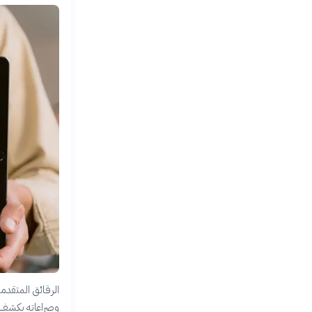
الرقائق المتقدم
وصراعاته يكشف ع