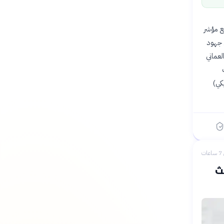
لنصف الأول من عام 2026، حيث ارتفع مؤشر
لى جهود
نويع اقتصادها. ووفقًا لتقرير شهري صادر عن شركة «كامكو إنفست»، كان مؤشر MSX 30 العماني
ات
 مليار دولار أمريكي)
ات
يث