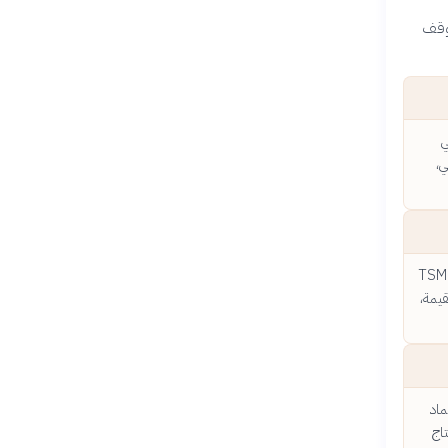
توقف
ي
ي،
شملون شركات التصميم مثل إنفيديا وكوالكوم، وشركات التصنيع الضخمة مثل TSMC
 القيمة،
ماد
اج