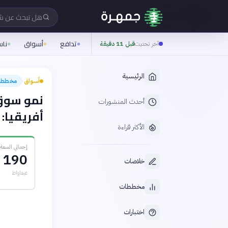
هل تبحث عن 
تدافع
أسواق
نا
آخر تحديث
قبل 11 دقيقة
الرئيسية
أسواق
مخطط
›
نمو سوق 
أحدث المنشورات
أفريقيا: توقع
الأكثر قراءة
إجمالي السعة الم
190
خلاصات
غيغاواط
مخططات
اختبارات