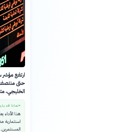
حتى منتصفه،
الخليجي، متف
لماذا قد يثي
●
هذا الأداء ي
استثمارية مدع
المستثمرين.