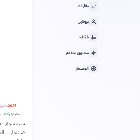
مقارنات
بروفايل
بالأرقام
محتوى متقدم
المِضمار
2025
مشاريع
المصدر:
وكالة الطا
يشهد سوق الطاق
الاستثمارات ال