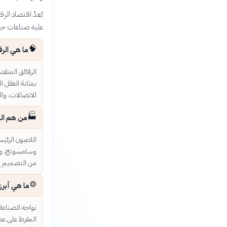
يُعدّ اقتصاد ال
عليه صناعات حيوي
🧠
ما هي الرق
الرقائق المتقد
بمثابة العقل ا
الاتصالات، وال
🏭
من هم الل
من التصميم إلى
⚙️
ما هي أبرز 
تواجه الصناعة 
المفرط على عد