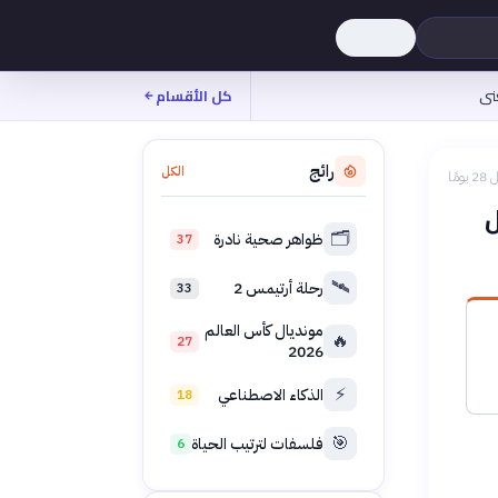
نى
كل الأقسام
رائج
الكل
 يومًا
🗂️
ظواهر صحية نادرة
37
🛰️
رحلة أرتيمس 2
33
مونديال كأس العالم
🔥
27
2026
⚡
الذكاء الاصطناعي
18
🎯
فلسفات لترتيب الحياة
6