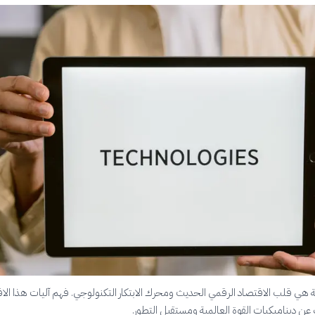
ة هي قلب الاقتصاد الرقمي الحديث ومحرك الابتكار التكنولوجي. فهم آليات هذا الا
ن ديناميكيات القوة العالمية ومستقبل التطور.