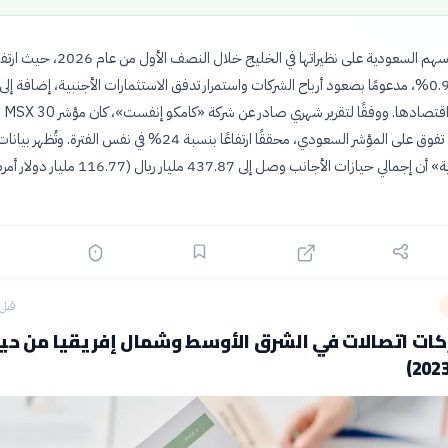
تفوقت سوق الأسهم السعودية على نظيراتها في الخليج خلال ا
«تاسي» بنسبة 0.9%، مدعومًا بصعود أرباح الشركات واستمرار تدفق الاستثمارات الأجنبية، إضافة إ
المملكة لت
هو الوحيد الذي تفوق على المؤشر السعودي، محققًا ارتفاعًا بنسبة 24% في نفس الفترة. وتُظهر بيان
«تداول السعودية» أن إجمالي حيازات الأجانب وصل إلى 437.87 مليار ريال (116.77
قبل 7 ساع
 10 شركات اتصالات في الشرق الأوسط وشمال إفريقيا من ح