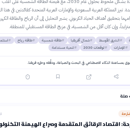
الطاقة المتجددة بشكل ملحوظ بحلول عام 2030، مع هيمنة الطاقة الشمسية على أغلب
ة. تبرز المملكة العربية السعودية والإمارات العربية المتحدة كقائدتين في هذا ا
هما بتحقيق أهداف الحياد الكربوني. يشير التحليل إلى أن الرياح والطاقة الكهرو
متزايداً، وإن كان أقل من الشمسية، في مزيج الطاقة المستقبلي للمنطقة.
الشرق الأوسط
شمال أفريقيا
طاقة شمسية
طاقة رياح
استثما
الإمارات
توقعات 2030
تنمية مستدامة
توى بمساعدة الذكاء الاصطناعي في البحث والصياغة، ودقّقه وحرّره فريقنا.
·
سياسة الذكاء الاصطناعي
 صلة
شارحة
قب
ة: اقتصاد الرقائق المتقدمة وصراع الهيمنة التكنولو