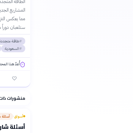
المشاريع الجديد
مما يعكس التزام
ستلعبان دوراً 
طاقة متجددة
السعودية
أُعدّ هذا المح
فلسفتنا المعرفية
منشورات ذات
أسواق
أسئلة 
›
أسئلة شارح