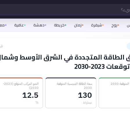
شيء؟
س
روح
شيفرة
زمان
خريطة
دهشة
عافية
مع
قبل 28
الطاقة المتجددة في الشرق الأوسط وشمال
ات 2023-2030
توقعة 2030
سعة الطاقة الشمسية المتوقعة
النمو المركب المتوقع (2023-
2030)
2030
12.5
130
غيغاواط
%