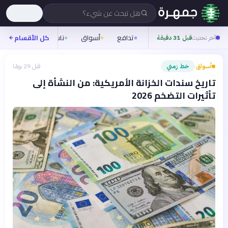
هل تبحث عن شيء؟
تدافع
أسواق
ناس
روح
كل الأقسام
شيف
آخر تحديث
قبل 31 دقيقة
أسواق
خط زمني
قبل 29 يومًا
›
تاريخ سندات الخزانة الأمريكية: من النشأة إلى
تأثيرات التضخم 2026