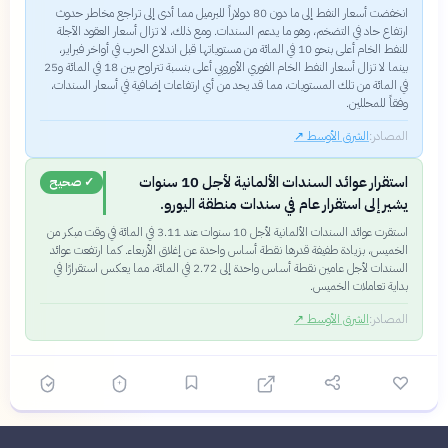
انخفضت أسعار النفط إلى ما دون 80 دولاراً للبرميل مما أدى إلى تراجع مخاطر حدوث
ارتفاع حاد في التضخم، وهو ما يدعم السندات. ومع ذلك، لا تزال أسعار العقود الآجلة
للنفط الخام أعلى بنحو 10 في المائة من مستوياتها قبل اندلاع الحرب في أواخر فبراير،
بينما لا تزال أسعار النفط الخام الفوري الأوروبي أعلى بنسبة تتراوح بين 18 في المائة و25
في المائة من تلك المستويات، مما قد يحد من أي ارتفاعات إضافية في أسعار السندات،
وفقاً للمحللين.
المصادر:
الشرق الأوسط
↗
استقرار عوائد السندات الألمانية لأجل 10 سنوات
✓ صحيح
يشير إلى استقرار عام في سندات منطقة اليورو.
استقرت عوائد السندات الألمانية لأجل 10 سنوات عند 3.11 في المائة في وقت مبكر من
الخميس، بزيادة طفيفة قدرها نقطة أساس واحدة عن إغلاق الأربعاء. كما ارتفعت عوائد
السندات لأجل عامين نقطة أساس واحدة إلى 2.72 في المائة، مما يعكس استقرارًا في
بداية تعاملات الخميس.
المصادر:
الشرق الأوسط
↗