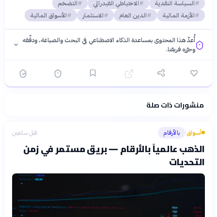
السياسة النقدية
الاحتياطي الفيدرالي
التضخم
الأزمة المالية
الدين العام
الاستثمار
الأسواق المالية
أُعدّ هذا المحتوى بمساعدة الذكاء الاصطناعي في البحث والصياغة، ودقّقه
وحرّره فريقنا.
منشورات ذات صلة
فلسفتنا المعرفية
·
سياسة الذكاء الاصطناعي
أسواق
بالأرقام
قبل ساعتين
›
الذهب عالمياً بالأرقام — بريق مستمر في زمن
التحديات