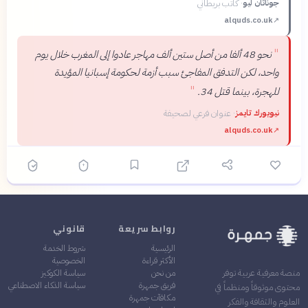
جوناثان ليو
·
كاتب بريطاني
alquds.co.uk
↗
"
نحو 48 ألفا من أصل ستين ألف مهاجر عادوا إلى المغرب خلال يوم
واحد، لكن التدفق المفاجئ سبب أزمة لحكومة إسبانيا المؤيدة
"
للهجرة، بينما قتل 34.
نيويورك تايمز
·
عنوان فرعي لصحيفة
alquds.co.uk
↗
روابط سريعة
قانوني
الرئيسية
شروط الخدمة
الأكثر قراءة
الخصوصية
من نحن
سياسة الكوكيز
منصة معرفية عربية توفر
فريق جمهرة
سياسة الذكاء الاصطناعي
محتوى موثوقاً ومنظماً في
مكافآت جمهرة
العلوم والثقافة والفكر