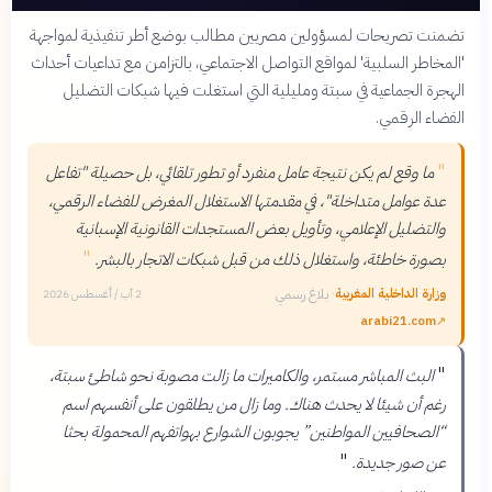
تضمنت تصريحات لمسؤولين مصريين مطالب بوضع أطر تنفيذية لمواجهة
'المخاطر السلبية' لمواقع التواصل الاجتماعي، بالتزامن مع تداعيات أحداث
الهجرة الجماعية في سبتة ومليلية التي استغلت فيها شبكات التضليل
الفضاء الرقمي.
"
ما وقع لم يكن نتيجة عامل منفرد أو تطور تلقائي، بل حصيلة "تفاعل
عدة عوامل متداخلة"، في مقدمتها الاستغلال المغرض للفضاء الرقمي،
والتضليل الإعلامي، وتأويل بعض المستجدات القانونية الإسبانية
"
بصورة خاطئة، واستغلال ذلك من قبل شبكات الاتجار بالبشر.
وزارة الداخلية المغربية
·
بلاغ رسمي
2 آب / أغسطس 2026
arabi21.com
↗
"
البث المباشر مستمر، والكاميرات ما زالت مصوبة نحو شاطئ سبتة،
رغم أن شيئا لا يحدث هناك. وما زال من يطلقون على أنفسهم اسم
“الصحافيين المواطنين” يجوبون الشوارع بهواتفهم المحمولة بحثا
"
عن صور جديدة.