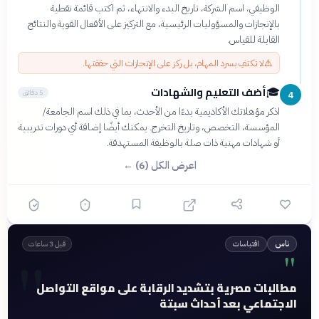
الوظيفي، اسم الشركة، تاريخ البدء والانتهاء، ثم اكتب قائمة نقطية
بالإنجازات والمسؤوليات الرئيسية، مع التركيز على الأفعال القوية والنتائج
القابلة للقياس.
⚠️
لا تكتفِ بسرد المهام، بل ركز على الإنجازات التي حققتها.
أضف التعليم والشهادات
🎓
5 دقائق
4
اذكر مؤهلاتك الأكاديمية بدءًا من الأحدث، بما في ذلك اسم الجامعة/
المؤسسة، التخصص، وتاريخ التخرج. يمكنك أيضًا إضافة أي دورات تدريبية
أو شهادات مهنية ذات صلة بالوظيفة المستهدفة.
اعرض الكل (6) ←
اقتباسات
ناس
قبل 3 ساعات
"
"
مطالبات مصرية بتشديد الرقابة على مواقع التواصل
الاجتماعي بعد أحداث سبتة