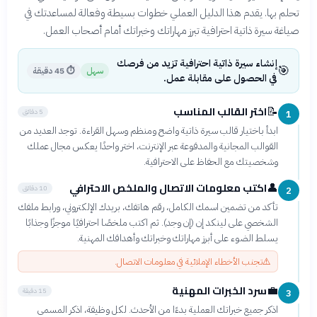
تحلم بها. يقدم هذا الدليل العملي خطوات بسيطة وفعالة لمساعدتك في
صياغة سيرة ذاتية احترافية تبرز مهاراتك وخبراتك أمام أصحاب العمل.
إنشاء سيرة ذاتية احترافية تزيد من فرصك
🎯
سهل
⏱
45 دقيقة
في الحصول على مقابلة عمل.
اختر القالب المناسب
📝
5 دقائق
1
ابدأ باختيار قالب سيرة ذاتية واضح ومنظم وسهل القراءة. توجد العديد من
القوالب المجانية والمدفوعة عبر الإنترنت، اختر واحدًا يعكس مجال عملك
وشخصيتك مع الحفاظ على الاحترافية.
اكتب معلومات الاتصال والملخص الاحترافي
👤
10 دقائق
2
تأكد من تضمين اسمك الكامل، رقم هاتفك، بريدك الإلكتروني، ورابط ملفك
الشخصي على لينكد إن (إن وجد). ثم اكتب ملخصًا احترافيًا موجزًا وجذابًا
يسلط الضوء على أبرز مهاراتك وخبراتك وأهدافك المهنية.
⚠️
تجنب الأخطاء الإملائية في معلومات الاتصال.
سرد الخبرات المهنية
💼
15 دقيقة
3
اذكر جميع خبراتك العملية بدءًا من الأحدث. لكل وظيفة، اذكر المسمى