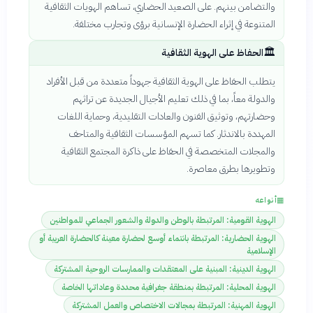
والتضامن بينهم. على الصعيد الحضاري، تساهم الهويات الثقافية
المتنوعة في إثراء الحضارة الإنسانية برؤى وتجارب مختلفة.
🏛️
الحفاظ على الهوية الثقافية
يتطلب الحفاظ على الهوية الثقافية جهوداً متعددة من قبل الأفراد
والدولة معاً، بما في ذلك تعليم الأجيال الجديدة عن تراثهم
وحضارتهم، وتوثيق الفنون والعادات التقليدية، وحماية اللغات
المهددة بالاندثار. كما تسهم المؤسسات الثقافية والمتاحف
والمجلات المتخصصة في الحفاظ على ذاكرة المجتمع الثقافية
وتطويرها بطرق معاصرة.
▦
أنواعه
الهوية القومية: المرتبطة بالوطن والدولة والشعور الجماعي للمواطنين
الهوية الحضارية: المرتبطة بانتماء أوسع لحضارة معينة كالحضارة العربية أو
الإسلامية
الهوية الدينية: المبنية على المعتقدات والممارسات الروحية المشتركة
الهوية المحلية: المرتبطة بمنطقة جغرافية محددة وعاداتها الخاصة
الهوية المهنية: المرتبطة بمجالات الاختصاص والعمل المشتركة