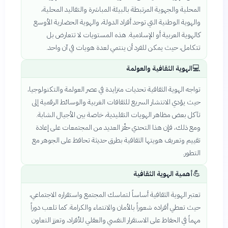
المحلية والجهوية المرتبطة بالبيئة المباشرة والتقاليد المحلية،
والهوية الوطنية التي توحد أفراد الدولة، والهوية الحضارية الأوسع
كالهوية العربية أو الإسلامية. هذه المستويات لا تتعارض بل
تتكامل، حيث يمكن للفرد أن ينتمي لعدة هويات في آن واحد.
💻
الهوية الثقافية والعولمة
تواجه الهوية الثقافية تحديات متزايدة في عصر العولمة والتكنولوجيا،
حيث يؤدي الانتشار السريع للثقافات الغربية والوسائط الرقمية إلى
تآكل بعض مظاهر الهويات التقليدية، خاصة بين الأجيال الشابة.
ومع ذلك، فإن هذا التحدي حفّز العديد من المجتمعات على إعادة
تقييم وتعريف هويتها الثقافية بطرق حديثة تحافظ على الجوهر مع
التطور.
💪
أهمية الهوية الثقافية
تعتبر الهوية الثقافية أساساً لتماسك المجتمع واستقراره الاجتماعي،
حيث تعطي أفراده شعوراً بالأمان والانتماء والكرامة. كما تلعب دوراً
مهماً في الحفاظ على الاستقرار النفسي والعقلي للأفراد، وتعزز التعاون