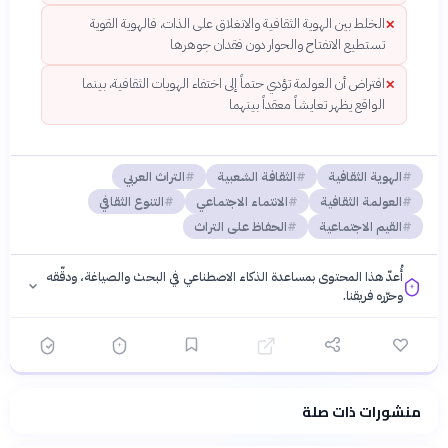
الخلط بين الهوية الثقافية والانغلاق على الذات، فالهوية القوية
✕
تستطيع الانفتاح والحوار دون فقدان جوهرها
افتراض أن العولمة تؤدي حتماً إلى اختفاء الهويات الثقافية، بينما
✕
الواقع يظهر تعايشاً معقداً بينهما
الهوية الثقافية
الثقافة الشعبية
التراث العربي
العولمة الثقافية
الانتماء الاجتماعي
التنوع الثقافي
القيم الاجتماعية
الحفاظ على التراث
أُعدّ هذا المحتوى بمساعدة الذكاء الاصطناعي في البحث والصياغة، ودقّقه
وحرّره فريقنا.
منشورات ذات صلة
فلسفتنا المعرفية
·
سياسة الذكاء الاصطناعي