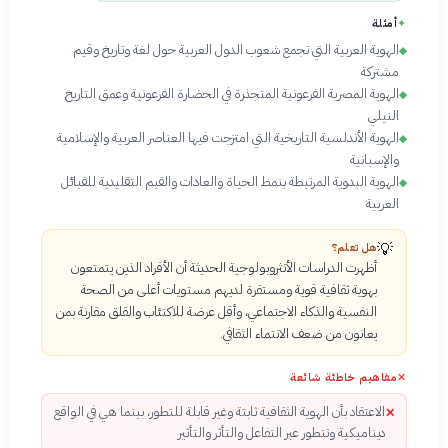
✦
أمثلة
الهوية العربية التي تجمع شعوب الدول العربية حول لغة وتاريخ وقيم
◆
مشتركة
الهوية المصرية الفرعونية المتجذرة في الحضارة الفرعونية وعمق التاريخ
◆
النيلي
الهوية الأندلسية التاريخية التي امتزجت فيها العناصر العربية والإسلامية
◆
والإسبانية
الهوية البدوية المرتبطة بنمط الحياة والعادات والقيم التقليدية للقبائل
◆
العربية
💡
هل تعلم؟
أظهرت الدراسات الأنثروبولوجية الحديثة أن الأفراد الذين يتمتعون
بهوية ثقافية قوية ومستقرة لديهم مستويات أعلى من الصحة
النفسية والذكاء الاجتماعي، وأقل عرضة للاكتئاب والقلق مقارنة بمن
يعانون من ضعف الانتماء الثقافي.
✕
مفاهيم خاطئة شائعة
الاعتقاد بأن الهوية الثقافية ثابتة وغير قابلة للتطور، بينما هي في الواقع
✕
ديناميكية وتتطور عبر التفاعل والتأثر والتأثير