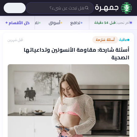
هل تبحث عن شيء؟
تدافع
أسواق
ناس
روح
كل الأقسام
شيف
آخر تحديث
قبل 14 دقيقة
عافية
أسئلة شارحة
قبل شهرين
›
أسئلة شارحة: مقاومة الأنسولين وتداعياتها
الصحية