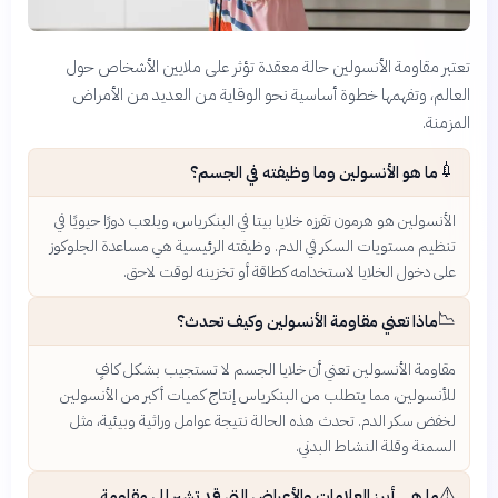
تعتبر مقاومة الأنسولين حالة معقدة تؤثر على ملايين الأشخاص حول
العالم، وتفهمها خطوة أساسية نحو الوقاية من العديد من الأمراض
المزمنة.
💉
ما هو الأنسولين وما وظيفته في الجسم؟
الأنسولين هو هرمون تفرزه خلايا بيتا في البنكرياس، ويلعب دورًا حيويًا في
تنظيم مستويات السكر في الدم. وظيفته الرئيسية هي مساعدة الجلوكوز
على دخول الخلايا لاستخدامه كطاقة أو تخزينه لوقت لاحق.
📉
ماذا تعني مقاومة الأنسولين وكيف تحدث؟
مقاومة الأنسولين تعني أن خلايا الجسم لا تستجيب بشكل كافٍ
للأنسولين، مما يتطلب من البنكرياس إنتاج كميات أكبر من الأنسولين
لخفض سكر الدم. تحدث هذه الحالة نتيجة عوامل وراثية وبيئية، مثل
السمنة وقلة النشاط البدني.
⚠️
ما هي أبرز العلامات والأعراض التي قد تشير إلى مقاومة