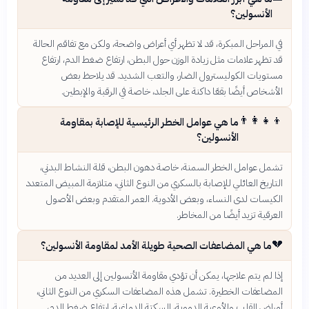
الأنسولين؟
في المراحل المبكرة، قد لا تظهر أي أعراض واضحة، ولكن مع تفاقم الحالة
قد تظهر علامات مثل زيادة الوزن حول البطن، ارتفاع ضغط الدم، ارتفاع
مستويات الكوليسترول الضار، والتعب الشديد. قد يلاحظ بعض
الأشخاص أيضًا بقعًا داكنة على الجلد، خاصة في الرقبة والإبطين.
👨‍👩‍👧‍👦
ما هي عوامل الخطر الرئيسية للإصابة بمقاومة
الأنسولين؟
تشمل عوامل الخطر السمنة، خاصة دهون البطن، قلة النشاط البدني،
التاريخ العائلي للإصابة بالسكري من النوع الثاني، متلازمة المبيض المتعدد
الكيسات لدى النساء، وبعض الأدوية. العمر المتقدم وبعض الأصول
العرقية تزيد أيضًا من المخاطر.
💔
ما هي المضاعفات الصحية طويلة الأمد لمقاومة الأنسولين؟
إذا لم يتم علاجها، يمكن أن تؤدي مقاومة الأنسولين إلى العديد من
المضاعفات الخطيرة. تشمل هذه المضاعفات السكري من النوع الثاني،
أمراض القلب والأوعية الدموية، السكتة الدماغية، ارتفاع ضغط الدم،