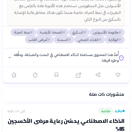
الأنسولين، مثل الميتفورمين. تستخدم هذه الأدوية عادة بالتزامن مع
التغييرات في نمط الحياة، خاصة عندما تكون هناك مخاطر عالية للإصابة
بالسكري من النوع الثاني.
مقاومة الأنسولين
السكري
الصحة الأيضية
نمط الحياة
الوقاية
الغذاء الصحي
السمنة
أمراض القلب
أُعدّ هذا المحتوى بمساعدة الذكاء الاصطناعي في البحث والصياغة، ودقّقه
وحرّره فريقنا.
منشورات ذات صلة
فلسفتنا المعرفية
·
سياسة الذكاء الاصطناعي
عافية
خلاصة
قبل 59 دقيقة
›
الذكاء الاصطناعي يحسّن رعاية مرضى الأكسجين
85%