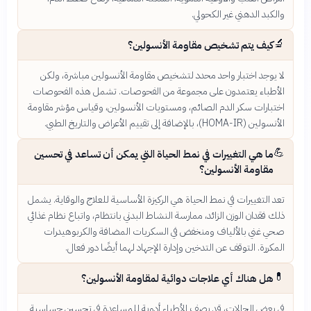
والكبد الدهني غير الكحولي.
🔬
كيف يتم تشخيص مقاومة الأنسولين؟
لا يوجد اختبار واحد محدد لتشخيص مقاومة الأنسولين مباشرة، ولكن
الأطباء يعتمدون على مجموعة من الفحوصات. تشمل هذه الفحوصات
اختبارات سكر الدم الصائم، ومستويات الأنسولين، وقياس مؤشر مقاومة
الأنسولين (HOMA-IR)، بالإضافة إلى تقييم الأعراض والتاريخ الطبي.
💪
ما هي التغييرات في نمط الحياة التي يمكن أن تساعد في تحسين
مقاومة الأنسولين؟
تعد التغييرات في نمط الحياة هي الركيزة الأساسية للعلاج والوقاية. يشمل
ذلك فقدان الوزن الزائد، ممارسة النشاط البدني بانتظام، واتباع نظام غذائي
صحي غني بالألياف ومنخفض في السكريات المضافة والكربوهيدرات
المكررة. التوقف عن التدخين وإدارة الإجهاد لهما أيضًا دور فعال.
💊
هل هناك أي علاجات دوائية لمقاومة الأنسولين؟
في بعض الحالات، قد يصف الأطباء أدوية للمساعدة في تحسين حساسية