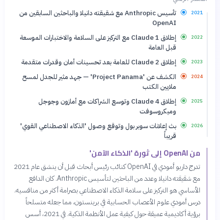
تأسيس Anthropic مع شقيقته دانيلا والباحثين السابقين من
2021
OpenAI
إطلاق Claude 1 مع التركيز على السلامة والاختبارات الموسعة
2022
قبل العامة
إطلاق Claude 2 للعامة بعد تحسينات أمان وقدرات متقدمة
2023
الكشف عن 'Project Panama' — جهد مثير للجدل لمسح
2024
ملايين الكتب
إطلاق Claude 4 وتوسع الشراكات مع أمازون وجوجل
2025
وميكروسوفت
بث إعلانات سوبر بول وتوقع وصول 'الذكاء الاصطناعي القوي'
2026
قريباً
من OpenAI إلى ثورة 'الذكاء الآمن'
تدرج داريو أمودي في OpenAI كنائب رئيس أبحاث قبل أن ينشق عام 2021
مع شقيقته دانيلا وعدد من الباحثين لتأسيس Anthropic. كان الدافع
الأساسي هو التركيز على سلامة الذكاء الاصطناعي بصرامة أكثر من منافسيه.
درس أمودي علوم الأعصاب الحسابية في برينستون، مما جعله متسلحاً
برؤية أكاديمية عميقة حول كيفية عمل الأنظمة الذكية. في 2021، أسس