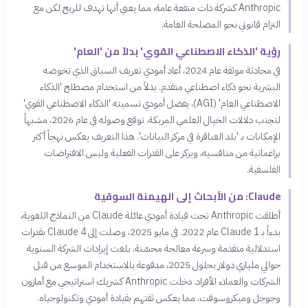
Anthropic كشركة ذات منفعة عامة، مما يعني أنها تهدف للربح لكن مع
التزام قانوني نحو المصلحة العامة.
رؤية 'الذكاء الاصطناعي القوي' بدلاً من 'العام'
في محادثة موثقة عام 2024، أعاد أمودي تعريف السباق الذي تخوضه
البشرية نحو ذكاء اصطناعي متقدم. بدلاً من استخدام مصطلح 'الذكاء
الاصطناعي العام' (AGI)، يفضل أمودي تسميته 'الذكاء الاصطناعي القوي'
لتجنب دلالات الخيال العلمي المربكة. توقع وصوله في عام 2026، مشبهاً
الإمكانات بـ 'بلد العباقرة في مركز البيانات'. هذا التعريف يعكس نهجاً أكثر
براغماتية من منافسيه، ويركز على القدرات الفعلية وليس الافتراضات
الفلسفية.
Claude: من الأبحاث إلى الهيمنة السوقية
أطلقت Anthropic تحت قيادة أمودي عائلة Claude من النماذج اللغوية،
بدءاً بـ Claude 1 عام 2022. في مايو 2025، وصلت إلى Claude 4 بقدرات
استدلالية متقدمة وسرعة معالجة محسّنة. بلغت إيرادات الشركة السنوية
حوالي ملياري دولار بحلول 2025، مدفوعة بالاستخدام الموسع من قبل
الشركات والعملاء الأفراد. دخلت Anthropic كشريك استراتيجي مع أمازون
وجوجل وميكروسوفت، مما يعكس ثقتهم بقيادة أمودي وتكنولوجياه.