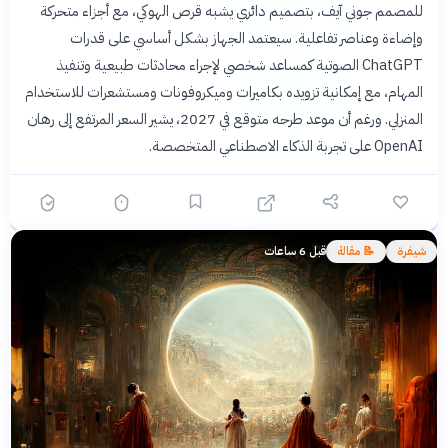
للمصمم جوني آيف، بتصميم دائري يشبه قرص الهوكي، مع أجزاء متحركة
وإضاءة وعناصر تفاعلية. سيعتمد الجهاز بشكل أساسي على قدرات
ChatGPT الصوتية كمساعد شخصي لإجراء محادثات طبيعية وتنفيذ
المهام، مع إمكانية تزويده بكاميرات وميكروفونات ومستشعرات للاستخدام
المنزلي. ورغم أن موعد طرحه متوقع في 2027، يشير السعر المرتفع إلى رهان
OpenAI على تجربة الذكاء الاصطناعي المتخصصة.
شيفرة
📝 مقالة
قبل 6 ساعات