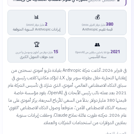
📊
💰
2
380
مليار دولار (فبراير 2026)
مليار دولار (2025)
قيمة تقييم Anthropic
إيرادات Anthropic السنوية المتوقعة
🏆
👥
15
2021
مع 10 باحثين سابقين من OpenAI
مليار دولار من أمازون وجوجل وآخرين
سنة التأسيس
عدد جولات التمويل الكبرى
في فبراير 2026، أذاعت شركة Anthropic بقيادة داريو أمودي نسختين من
إعلاناتها التجارية خلال بطولة سوبر بول LX، لتؤكد مكانتها كلاعب رئيسي في
سباق الذكاء الاصطناعي العالمي. أمودي، الذي شارك في تأسيس الشركة عام
2021 بعد عمله نائب رئيس الأبحاث في OpenAI، يقود مؤسسة خاصة
قيمتها 380 مليار دولار. بدلاً من السعي للأرباح السريعة، يركز أمودي على ما
يسميه 'الذكاء الاصطناعي الآمن'، متوقعاً وصول الذكاء الاصطناعي 'القوي'
عام 2026. شركته طورت عائلة نماذج Claude، وحققت إيرادات سنوية
بملايين الدولارات من استخدامات الشركات والعملاء.
المسار الزمني