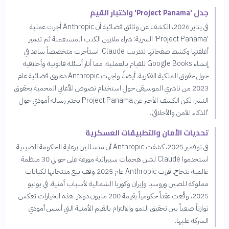
جدل 'Project Panama' واختبار القيم
في يناير 2026، الكشف عن وثائق قضائية أن Anthropic أجرت عملية
'Project Panama' السرية: شراء ملايين الكتب المستعملة ثم تدمير
أغلفتها وكشط صفحاتها لتدريب Claude. استأجرت متخصصاً ساعد في
إنشاء Google Books للقيام بالعملية، مما أثار أسئلة قانونية وأخلاقية
حول حقوق الملكية الفكرية. أيضاً، واجهت Anthropic دعاوى قضائية عام
2023 من ناشري الموسيقى حول استخدام نصوص الأغاني المحمية بحقوق
النشر، لكن الكشف الأخير عن Project Panama يختبر رسالة أمودي حول
'الذكاء الآمن والأخلاقي'.
تحديات الأمان والتطبيقات العسكرية
في نوفمبر 2025، كشفت Anthropic أن متسللين برعاية الحكومة الصينية
استخدموا Claude لشن هجمات سيبرانية موزعة على حوالي 30 منظمة
عالمية بنجاح. قررت Anthropic عام 2025 وقف بيع منتجاتها لكيانات
مملوكة للصين وروسيا وإيران وكوريا الشمالية لأسباب أمنية. في يونيو
2025، وقّعت عقداً حكومياً بقيمة 200 مليون دولار. هذه الخيارات تعكس
توازناً صعباً بين تحقيق النمو والالتزام بالقيم الأمنية التي أسس أمودي
الشركة عليها.