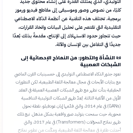
التوليدي، الذي يمتلك القدرة على إنشاء محتوى جديد
كليًا، من نصوص وصور وموسيقى إلى مقاطع فيديو ورموز
برمجية. تختلف هذه التقنية عن أنظمة الذكاء الاصطناعي
التقليدية التي تقتصر على تحليل البيانات واتخاذ القرارات،
حيث تتجاوز حدود الاستهلاك إلى الإنتاج، مقدمةً بذلك بُعدًا
جديدًا في التفاعل بين الإنسان والآلة.
📜
النشأة والتطور: من النماذج الإحصائية إلى
الشبكات العصبية
تعود جذور الذكاء الاصطناعي التوليدي إلى خمسينيات القرن الماضي
مع بدايات الأبحاث في مجال معالجة اللغة الطبيعية، لكن التطورات
الحقيقية بدأت تظهر مع ظهور الشبكات العصبية العميقة في العقد
الأول من الألفية الثالثة. يُعدّ ظهور الشبكات التوليدية التنافسية
(GANs) في عام 2014، والتي قدّمها إيان غودفيلو، نقطة تحول
محورية، حيث سمحت بتوليد صور واقعية بشكل مذهل. تبع ذلك
ظهور نماذج المحوّلات (Transformers) في عام 2017، والتي
أحدثت طفرة في معالجة اللغة الطبيعية، ومكّنت من تطوير نماذج