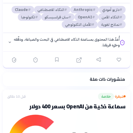
داريو أمودي
Anthropic
الذكاء الاصطناعي
Claude
الذكاء الآمن
OpenAI
سان فرانسيسكو
تكنولوجيا
نماذج لغوية
الأمان التكنولوجي
أُعدّ هذا المحتوى بمساعدة الذكاء الاصطناعي في البحث والصياغة، ودقّقه
وحرّره فريقنا.
منشورات ذات صلة
فلسفتنا المعرفية
·
سياسة الذكاء الاصطناعي
شيفرة
خلاصة
قبل 10 دقائق
›
سماعة ذكية من OpenAI بسعر 400 دولار