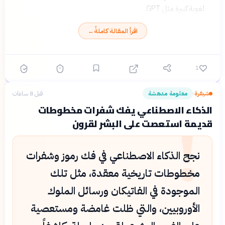
لغوية كبيرة مثل GPT.
اقرأ المقالة كاملةً
←
1
شيفرة
معلومة مدهشة
قبل 8 ساعات
›
!
الذكاء الاصطناعي يفك شفرات مخطوطات
قديمة استعصت على البشر لقرون
نجح الذكاء الاصطناعي في فك رموز وشفرات
مخطوطات تاريخية معقدة، مثل تلك
الموجودة في الفاتيكان ورسائل الملوك
الأوروبيين، والتي ظلت غامضة ومستعصية