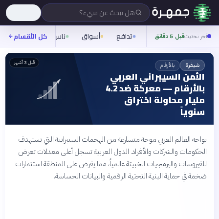
هل تبحث عن شيء؟
تدافع
أسواق
ناس
روح
كل الأقسام
شيفر
آخر تحديث
قبل 5 دقائق
قبل 3 أشهر
بالأرقام
شيفرة
الأمن السيبراني العربي
بالأرقام — معركة ضد 4.2
مليار محاولة اختراق
سنوياً
يواجه العالم العربي موجة متسارعة من الهجمات السيبرانية التي تستهدف
الحكومات والشركات والأفراد. الدول العربية تسجل أعلى معدلات تعرض
للفيروسات والبرمجيات الخبيثة عالمياً، مما يفرض على المنطقة استثمارات
ضخمة في حماية البنية التحتية الرقمية والبيانات الحساسة.