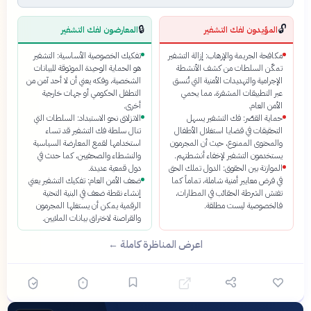
🔒
🔓
المؤيدون لفك التشفير
المعارضون لفك التشفير
مكافحة الجريمة والإرهاب: إزالة التشفير
تفكيك الخصوصية الأساسية: التشفير
تمكّن السلطات من كشف الأنشطة
هو الحماية الوحيدة الموثوقة للبيانات
الإجرامية والتهديدات الأمنية التي تُنسق
الشخصية، وفكه يعني أن لا أحد آمن من
عبر التطبيقات المشفرة، مما يحمي
التطفل الحكومي أو جهات خارجية
الأمن العام.
أخرى.
حماية القصّر: فك التشفير يسهل
الانزلاق نحو الاستبداد: السلطات التي
التحقيقات في قضايا استغلال الأطفال
تنال سلطة فك التشفير قد تساء
والمحتوى الممنوع، حيث أن المجرمون
استخدامها لقمع المعارضة السياسية
يستخدمون التشفير لإخفاء أنشطتهم.
والنشطاء والصحفيين، كما حدث في
الموازنة بين الحقوق: الدول تملك الحق
دول قمعية عديدة.
في فرض معايير أمنية شاملة، تماماً كما
ضعف الأمن العام: تفكيك التشفير يعني
تفتش الشرطة الحقائب في المطارات،
إنشاء نقطة ضعف في البنية التحتية
فالخصوصية ليست مطلقة.
الرقمية يمكن أن يستغلها المجرمون
والقراصنة لاختراق بيانات الملايين.
اعرض المناظرة كاملة ←