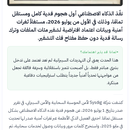
نفّذ الذكاء الاصطناعي أول هجوم فدية كامل ومستقل
تمامًا، وذلك في الأول من يوليو 2026، مستغلاً ثغرات
أمنية وبيانات اعتماد افتراضية لشفير مئات الملفات وترك
رسالة فدية دون حفظ مفتاح فك التشفير.
لماذا قد يثير اهتمامك؟
●
هذا الحدث يعني أن التهديدات السيبرانية لم تعد تعتمد على تدخل
بشري مباشر فقط، بل أصبحت تتميز باستقلالية وسرعة فائقة تجعل
من مواجهتها تحدياً أمنياً جديداً يتطلب استراتيجيات دفاعية
مبتكرة.
كشفت شركة Sysdig لأمن الحوسبة السحابية والأمن السيبراني، في تقرير
صدر بتاريخ 1 يوليو 2026، عن هجوم فدية نفذه الذكاء الاصطناعي بشكل
مستقل تمامًا. اخترق العميل الذكي الأنظمة عبر ثغرات أمنية صدر لها تحديث
في مايو 2025، واستخرج كلمات مرور وبيانات وصول لخدمات سحابية، ثم