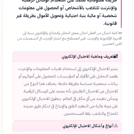
والإنترنت للتلاعب بالأشخاص أو الحصول على معلومات
شخصية أو مالية بنية احتيالية وتحويل الأموال بطريقة غير
قانونية.
📜
كلمة احتيال من الفعل احتال بمعنى التحايل والخداع، والإلكتروني نسبة إلى
الأجهزة الإلكترونية والإنترنت. ظهر المصطلح مع انتشار الإنترنت في التسعينيات من
القرن العشرين.
🔐
تعريف وماهية الاحتيال الإلكتروني
يشير الاحتيال الإلكتروني إلى استخدام تقنيات المعلومات والإنترنت
بقصد التحايل على الأفراد أو المؤسسات للحصول على أموالهم أو
بيانات شخصية حساسة بطريقة خادعة. يختلف هذا النوع من
الاحتيال عن الاحتيال التقليدي بأنه يعتمد على الوسائل الرقمية
ويمكن تنفيذه من أي مكان في العالم. ينطوي الاحتيال الإلكتروني
على درجة عالية من التعقيد التقني والإبداع في ابتكار طرق جديدة
للخداع والتلاعب بثقة المستخدمين.
⚠️
أنواع وأشكال الاحتيال الإلكتروني