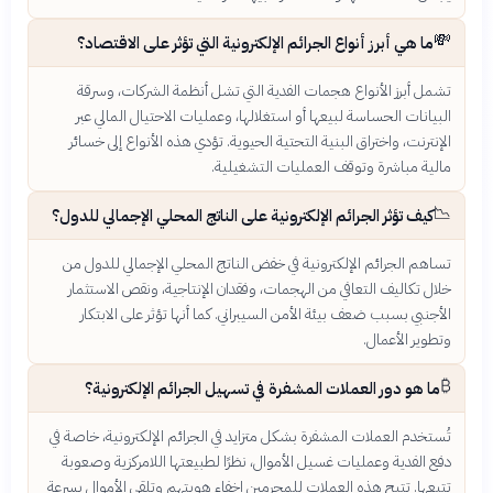
💸
ما هي أبرز أنواع الجرائم الإلكترونية التي تؤثر على الاقتصاد؟
تشمل أبرز الأنواع هجمات الفدية التي تشل أنظمة الشركات، وسرقة
البيانات الحساسة لبيعها أو استغلالها، وعمليات الاحتيال المالي عبر
الإنترنت، واختراق البنية التحتية الحيوية. تؤدي هذه الأنواع إلى خسائر
مالية مباشرة وتوقف العمليات التشغيلية.
📉
كيف تؤثر الجرائم الإلكترونية على الناتج المحلي الإجمالي للدول؟
تساهم الجرائم الإلكترونية في خفض الناتج المحلي الإجمالي للدول من
خلال تكاليف التعافي من الهجمات، وفقدان الإنتاجية، ونقص الاستثمار
الأجنبي بسبب ضعف بيئة الأمن السيبراني. كما أنها تؤثر على الابتكار
وتطوير الأعمال.
₿
ما هو دور العملات المشفرة في تسهيل الجرائم الإلكترونية؟
تُستخدم العملات المشفرة بشكل متزايد في الجرائم الإلكترونية، خاصة في
دفع الفدية وعمليات غسيل الأموال، نظرًا لطبيعتها اللامركزية وصعوبة
تتبعها. تتيح هذه العملات للمجرمين إخفاء هويتهم وتلقي الأموال بسرعة