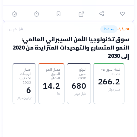
شيفرة
مخطط
قبل شهرين
›
سوق تكنولوجيا الأمن السيبراني العالمي:
النمو المتسارع والتهديدات المتزايدة من 2020
إلى 2030
قيمة السوق عام
التوقع
معدل النمو
خسائر
2023
بحلول
السنوي
الهجمات
2030
المتوقع
الإلكترونية
266.2
2023
14.2
680
6
مليار دولار
مليار دولار
%
تريليون دولار