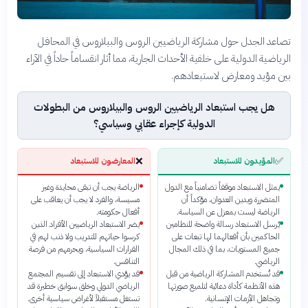
تصاعد الجدل حول مشاركة الرياضيين الروس والبيلاروس في المحافل
الرياضية الدولية على خلفية الأحداث الجارية، مما أثار انقساماً حاداً في الآراء
بين مؤيد ومعارض لاستبعادهم.
هل يجب استبعاد الرياضيين الروس والبيلاروس من البطولات
الدولية كإجراء عقابي وسياسي؟
❌
✅
المؤيدون للاستبعاد
المعارضون للاستبعاد
يمثل الاستبعاد موقفاً تضامنياً مع الدول
الرياضة يجب أن تبقى محايدة وغير
المتضررة ويدين العدوان، مؤكداً أن
مسيسة، والفرد لا يجب أن يعاقب على
الرياضة ليست بمعزل عن السياسة.
أفعال حكومته.
يُرسل الاستبعاد رسالة واضحة للنظامين
يضر الاستبعاد الرياضيين الأفراد الذين
الحاكمين بأن أفعالهما لها تبعات على
كرسوا حياتهم للتدريب ولا ذنب لهم في
جميع المستويات، بما في ذلك المجال
القرارات السياسية، ويحرمهم من فرصة
الرياضي.
التنافس.
قد تُستخدم المشاركة الرياضية من قبل
قد يؤدي الاستبعاد إلى تقسيم المجتمع
هذه الأنظمة كأداة دعائية لتلميع صورتها
الرياضي الدولي وخلق سوابق خطيرة قد
وتجاهل الأزمات الإنسانية.
تستغل مستقبلاً لأغراض سياسية أخرى.