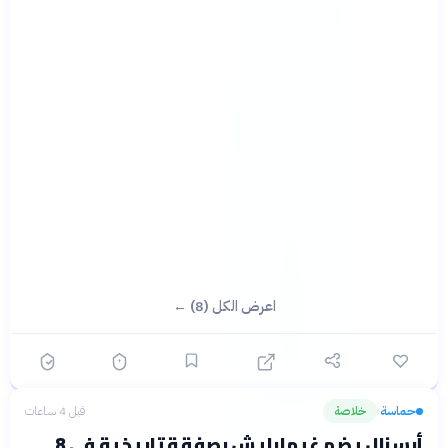
اعرض الكل (8) ←
حماسة
خلاصة
قبل 4 ساعات
›
أرسنال يضم غيمارايش بصفقة تاريخية في 8