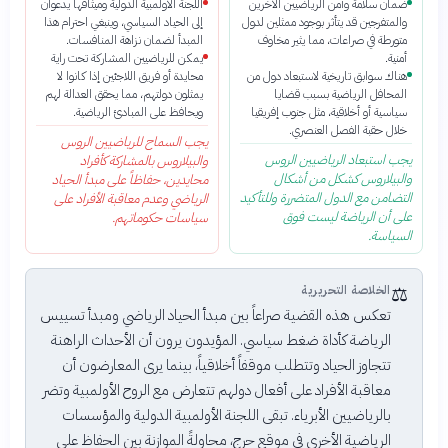
ضمان سلامة وأمن الرياضيين الآخرين
اللجنة الأولمبية الدولية وميثاقها يدعوان
والمتفرجين قد يتأثر بوجود ممثلين لدول
إلى الحياد السياسي، وينبغي احترام هذا
متورطة في صراعات، مما يثير مخاوف
المبدأ لضمان نزاهة المنافسات.
أمنية.
يمكن للرياضيين المشاركة تحت راية
هناك سوابق تاريخية لاستبعاد دول من
محايدة أو فريق اللاجئين إذا كانوا لا
المحافل الرياضية بسبب قضايا
يمثلون دولتهم، مما يحقق العدالة لهم
سياسية أو أخلاقية، مثل جنوب إفريقيا
ويحافظ على المبادئ الرياضية.
خلال حقبة الفصل العنصري.
يجب السماح للرياضيين الروس
يجب استبعاد الرياضيين الروس
والبيلاروس بالمشاركة كأفراد
والبيلاروس كشكل من أشكال
محايدين، حفاظاً على مبدأ الحياد
التضامن مع الدول المتضررة وللتأكيد
الرياضي وعدم معاقبة الأفراد على
على أن الرياضة ليست فوق
سياسات حكوماتهم.
السياسة.
⚖️
الخلاصة التحريرية
تعكس هذه القضية صراعاً بين مبدأ الحياد الرياضي ومبدأ تسييس
الرياضة كأداة ضغط سياسي. المؤيدون يرون أن الأحداث الراهنة
تتجاوز الحياد وتتطلب موقفاً أخلاقياً، بينما يرى المعارضون أن
معاقبة الأفراد على أفعال دولهم تتعارض مع الروح الأولمبية وتضر
بالرياضيين الأبرياء. تبقى اللجنة الأولمبية الدولية والمؤسسات
الرياضية الأخرى في موقع حرج، محاولةً الموازنة بين الحفاظ على