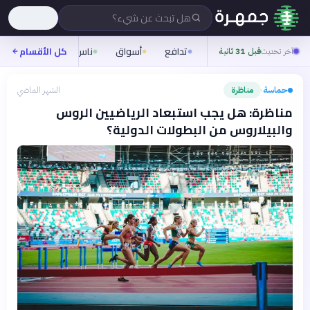
هل تبحث عن شيء؟
تدافع
أسواق
ناس
روح
كل الأقسام
شيفر
آخر تحديث
قبل 31 ثانية
حماسة
مناظرة
الشهر الماضي
›
مناظرة: هل يجب استبعاد الرياضيين الروس
والبيلاروس من البطولات الدولية؟