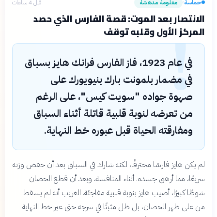
حماسة
معلومة مدهشة
قبل 4 ساعات
›
!
الانتصار بعد الموت: قصة الفارس الذي حصد
المركز الأول وقلبه توقف
في عام 1923، فاز الفارس فرانك هايز بسباق
في مضمار بلمونت بارك بنيويورك على
صهوة جواده "سويت كيس"، على الرغم
من تعرضه لنوبة قلبية قاتلة أثناء السباق
ومفارقته الحياة قبل عبوره خط النهاية.
لم يكن هايز فارسًا محترفًا، لكنه شارك في السباق بعد أن خفض وزنه
سريعًا، مما أرهق جسده. أثناء المنافسة، وبعد أن قطع الحصان
شوطًا كبيرًا، أصيب هايز بنوبة قلبية مفاجئة. الغريب أنه لم يسقط
من على ظهر الحصان، بل ظل مثبتًا في سرجه حتى عبر خط النهاية