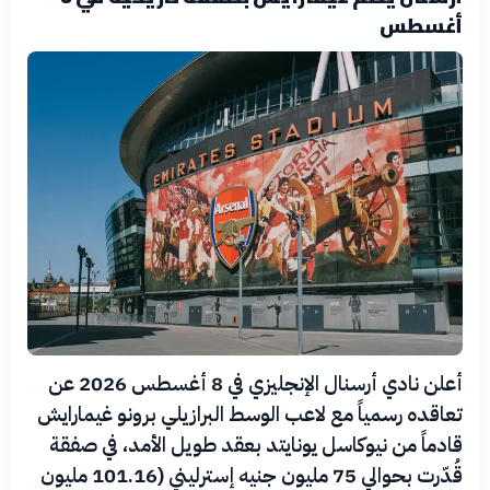
أغسطس
أعلن نادي أرسنال الإنجليزي في 8 أغسطس 2026 عن
تعاقده رسمياً مع لاعب الوسط البرازيلي برونو غيمارايش
قادماً من نيوكاسل يونايتد بعقد طويل الأمد، في صفقة
قُدّرت بحوالي 75 مليون جنيه إسترليني (101.16 مليون