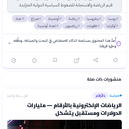
قيم الرياضة والاستجابة للضغوط السياسية الدولية المتزايدة.
روسيا
بيلاروسيا
رياضة
أولمبياد
صراع
حياد
أوكرانيا
عقوبات
رياضيون
لجنة أولمبية
أُعدّ هذا المحتوى بمساعدة الذكاء الاصطناعي في البحث والصياغة، ودقّقه
وحرّره فريقنا.
منشورات ذات صلة
فلسفتنا المعرفية
·
سياسة الذكاء الاصطناعي
حماسة
بالأرقام
قبل ساعة واحدة
›
الرياضات الإلكترونية بالأرقام — مليارات
الدولارات ومستقبل يتشكل