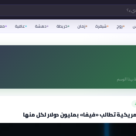
شيء؟
س
روح
شيفرة
زمان
خريطة
دهشة
عافية
مع
 بهذا الوسم