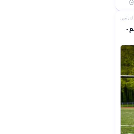
أول أمس
ولمبي (200 ألف ق.م -