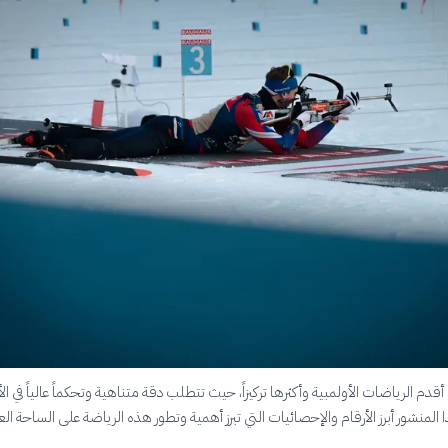
 أقدم الرياضات الأولمبية وأكثرها تركيزاً، حيث تتطلب دقة متناهية وتحكماً عالياً في ا
منشور أبرز الأرقام والإحصائيات التي تبرز أهمية وتطور هذه الرياضة على الساحة العا