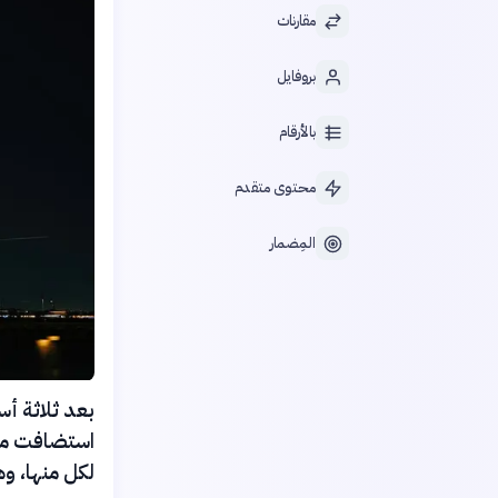
مقارنات
بروفايل
بالأرقام
محتوى متقدم
المِضمار
استضافت مبار
لكل منها، وه