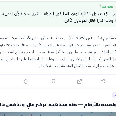
ر اهتمامك؟
أخير تساؤلات حول شفافية الوعود المالية في البطولات الكبرى، خاصة وأن المدن ت
 ومالية كبيرة خلال المونديال الأخير.
كشفت تقارير صحفية يوم 4 أغسطس 2026، نقلاً عن «ذا أتلتيك»، أن المدن الأمريكية لم تتسلم بع
المساهمات المالية الموعودة من «فيفا». هذا ا
علن إنفانتينو عن تخصيص مليون دولار لكل مدينة مضيفة لدعم مشاريع اجتماعية وب
 المدن تكاليف النقل والأمن والسلامة وغيرها، تزداد الضغوط على «فيفا» للإيفاء
، خاصة مع إنهاء بعض اللجان المنظمة المحلية لأعمالها.
م
أولمبية بالأرقام — دقة متناهية، تركيز عالٍ، وتنافس عا