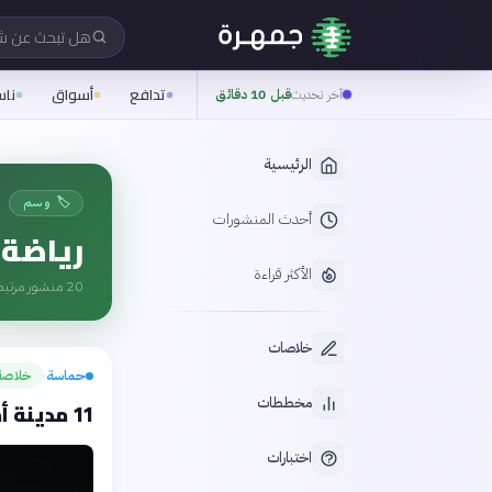
هل تبحث عن 
تدافع
أسواق
نا
آخر تحديث
قبل 10 دقائق
الرئيسية
🏷️ وسم
أحدث المنشورات
رياضة
الأكثر قراءة
20
منشور مرتبط
خلاصات
حماسة
خلاصة
›
مخططات
11 مدينة أمريكية تطالب «فيفا» بمليون دولار لكل منها
اختبارات