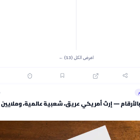
اعرض الكل (13) ←
م
ق
الأرقام — إرث أمريكي عريق، شعبية عالمية، وملايين