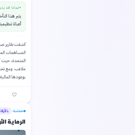
لماذا قد يثي
●
يثير هذا الت
أعباءً تنظيمية
المتحدة، حيث أ
ملاعب. ومع تحمل
بوعودها المالية
حماسة
بالأرقا
›
الرماية ال