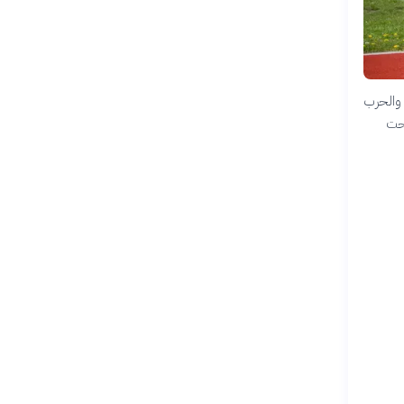
 والحرب
بحت