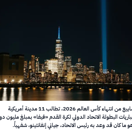
بعد ثلاثة أسابيع من انتهاء كأس العالم 2026، تطالب 11 مدينة أمريكية
يات البطولة الاتحاد الدولي لكرة القدم «فيفا» بمبلغ مليون دول
و ما كان قد وعد به رئيس الاتحاد، جياني إنفانتينو، شفهياً.