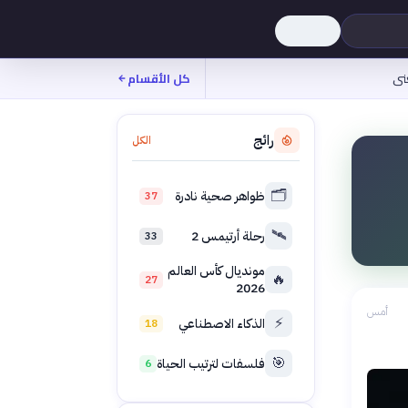
نى
كل الأقسام
رائج
الكل
🗂️
ظواهر صحية نادرة
37
🛰️
رحلة أرتيمس 2
33
مونديال كأس العالم
🔥
27
2026
أمس
⚡
الذكاء الاصطناعي
18
🎯
فلسفات لترتيب الحياة
6