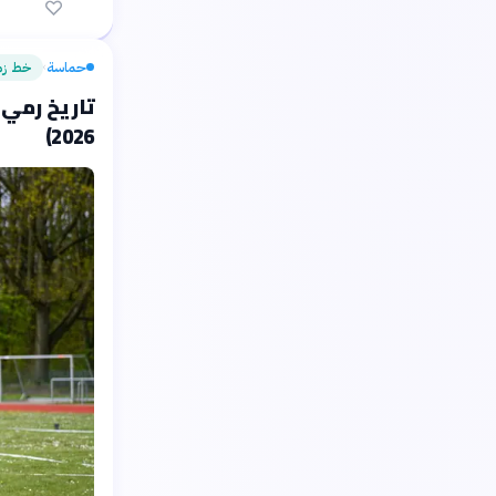
حماسة
خط زم
›
2026)