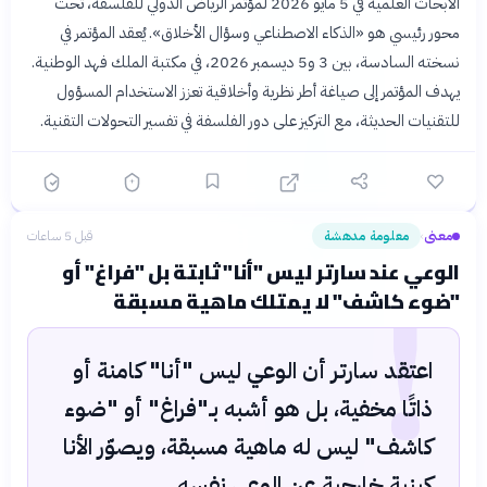
الأبحاث العلمية في 5 مايو 2026 لمؤتمر الرياض الدولي للفلسفة، تحت
محور رئيسي هو «الذكاء الاصطناعي وسؤال الأخلاق». يُعقد المؤتمر في
نسخته السادسة، بين 3 و5 ديسمبر 2026، في مكتبة الملك فهد الوطنية.
يهدف المؤتمر إلى صياغة أطر نظرية وأخلاقية تعزز الاستخدام المسؤول
للتقنيات الحديثة، مع التركيز على دور الفلسفة في تفسير التحولات التقنية.
معنى
معلومة مدهشة
قبل 5 ساعات
›
!
الوعي عند سارتر ليس "أنا" ثابتة بل "فراغ" أو
"ضوء كاشف" لا يمتلك ماهية مسبقة
اعتقد سارتر أن الوعي ليس "أنا" كامنة أو
ذاتًا مخفية، بل هو أشبه بـ"فراغ" أو "ضوء
كاشف" ليس له ماهية مسبقة، ويصوّر الأنا
كبنية خارجية عن الوعي نفسه.