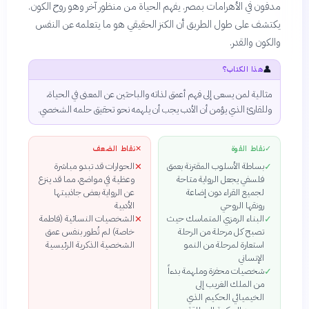
مدفون في الأهرامات بمصر. يفهم الحياة من منظور آخر وهو روح الكون.
يكتشف على طول الطريق أن الكنز الحقيقي هو ما يتعلمه عن النفس
والكون والقدر.
👤
هذا الكتاب؟
مثالية لمن يسعى إلى فهم أعمق لذاته والباحثين عن المعنى في الحياة،
وللقارئ الذي يؤمن أن الأدب يجب أن يلهمه نحو تحقيق حلمه الشخصي.
✓
نقاط القوة
✕
نقاط الضعف
بساطة الأسلوب المقترنة بعمق
الحوارات قد تبدو مباشرة
✕
✓
فلسفي يجعل الرواية متاحة
وعظية في مواضع، مما قد ينزع
لجميع القراء دون إضاعة
عن الرواية بعض جاذبيتها
رونقها الروحي
الأدبية
البناء الرمزي المتماسك حيث
الشخصيات النسائية (فاطمة
✕
✓
تصبح كل مرحلة من الرحلة
خاصة) لم تُطور بنفس عمق
استعارة لمرحلة من النمو
الشخصية الذكرية الرئيسية
الإنساني
شخصيات محفزة وملهمة بدءاً
✓
من الملك الغريب إلى
الخيميائي الحكيم الذي