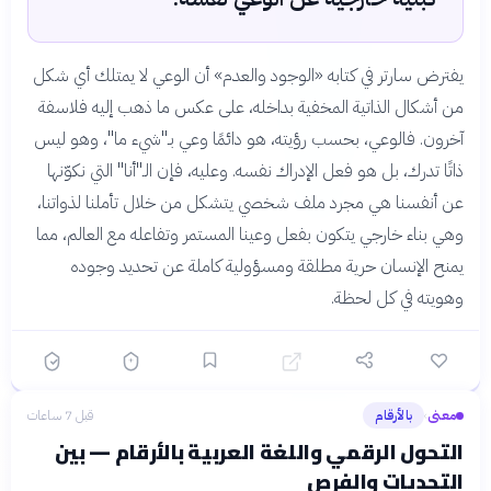
يفترض سارتر في كتابه «الوجود والعدم» أن الوعي لا يمتلك أي شكل
من أشكال الذاتية المخفية بداخله، على عكس ما ذهب إليه فلاسفة
آخرون. فالوعي، بحسب رؤيته، هو دائمًا وعي بـ"شيء ما"، وهو ليس
ذاتًا تدرك، بل هو فعل الإدراك نفسه. وعليه، فإن الـ"أنا" التي نكوّنها
عن أنفسنا هي مجرد ملف شخصي يتشكل من خلال تأملنا لذواتنا،
وهي بناء خارجي يتكون بفعل وعينا المستمر وتفاعله مع العالم، مما
يمنح الإنسان حرية مطلقة ومسؤولية كاملة عن تحديد وجوده
وهويته في كل لحظة.
معنى
بالأرقام
قبل 7 ساعات
›
التحول الرقمي واللغة العربية بالأرقام — بين
التحديات والفرص