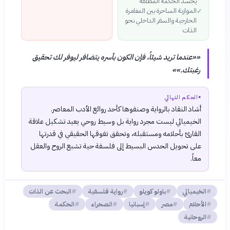
يجسد الحكمة المطلقة
الموازنة الساحرة بين المغامرة
✓
الخارجية والسفر الداخلي نحو
الذات
«
«عندما تريد شيئاً، فإن الكون بأسره يتضافر ليوفر لك تحقيق
رغبتك.»
»
●
الحكم النهائي
أشاد النقاد بالرواية وصنفوها كأحد روائع الأدب المعاصر.
الخيميائي ليست مجرد رواية بل وسيط روحي يعيد تشكيل علاقة
القارئ بأحلامه ومستقبله، وتحقق تفوقها الحقيقي في قدرتها
على تحويل الحدس البسيط إلى فلسفة حية تشبع الروح والعقل
معاً.
الخيميائي
باولو كويلو
رواية فلسفية
البحث عن الذات
الأحلام
مصر
إسبانيا
الصحراء
الحكمة
الروحانية