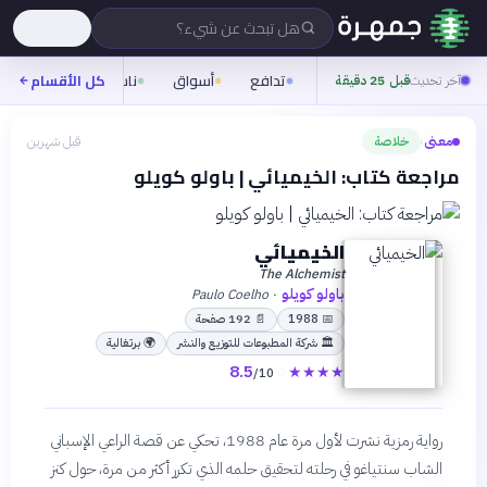
هل تبحث عن شيء؟
تدافع
أسواق
ناس
روح
كل الأقسام
شيف
آخر تحديث
قبل 25 دقيقة
معنى
خلاصة
قبل شهرين
›
مراجعة كتاب: الخيميائي | باولو كويلو
الخيميائي
The Alchemist
باولو كويلو
Paulo Coelho
·
📅
1988
📄
192
صفحة
🏛
شركة المطبوعات للتوزيع والنشر
🌍
برتغالية
8.5
☆
★
★
★
★
/10
رواية رمزية نشرت لأول مرة عام 1988، تحكي عن قصة الراعي الإسباني
الشاب سنتياغو في رحلته لتحقيق حلمه الذي تكرر أكثر من مرة، حول كنز