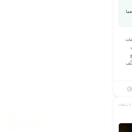
مما
ة ناسا لخدمات
ع
لّف
ات