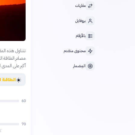
مقارنات
بروفايل
بالأرقام
تتناول هذه المقا
محتوى متقدم
مصادر الطاقة ال
أكبر على المدى ال
المِضمار
☀️
الطاقة 
60
70
ك