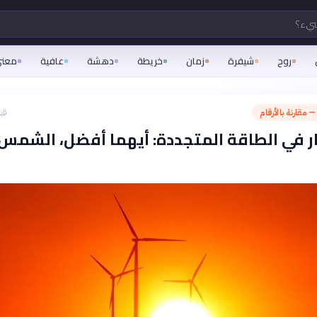
شيء؟
روح
شيفرة
زمان
خريطة
دهشة
عافية
معن
— مقارنة بالأرقام
قبل 29
ر في الطاقة المتجددة: أيهما أفضل، الشمس 