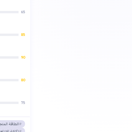
65
85
90
80
75
الطاقة المتج
تكلفة الإنتاج