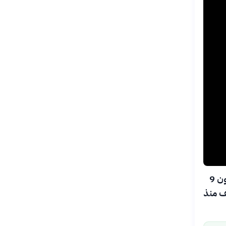
في صباح 5 أغسطس 2026، ارتطم الجزء العلوي المستهلك من صاروخ فالكون 9
ف منذ