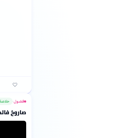
فضول
خلاصة
›
صاروخ فالكون 9 يضرب القمر في