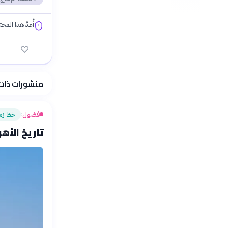
أُعدّ هذا المح
فلسفتنا المعرفية
منشورات ذات
فضول
خط زم
›
تاريخ الأه