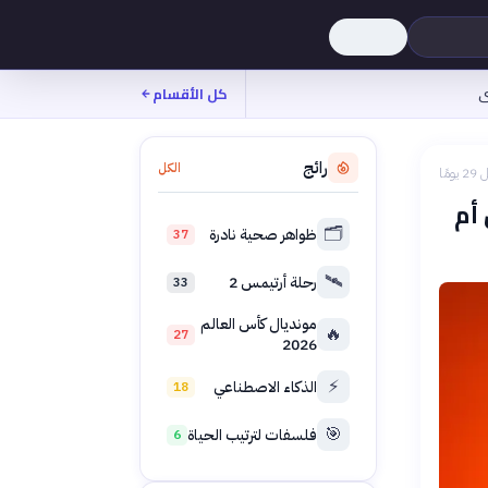
ى
كل الأقسام
رائج
الكل
 يومًا
أم
🗂️
ظواهر صحية نادرة
37
🛰️
رحلة أرتيمس 2
33
مونديال كأس العالم
🔥
27
2026
⚡
الذكاء الاصطناعي
18
🎯
فلسفات لترتيب الحياة
6