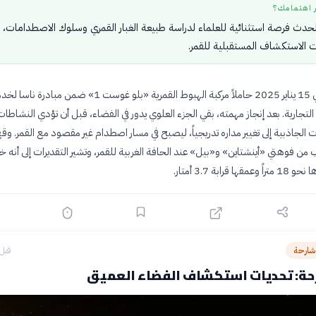
ر اهتمامك؟
دث فرصة استثنائية للعلماء لدراسة طبيعة الغبار القمري وسلوك الاصطدامات، 
 الاستكشاف المستقبلية للقمر.
أُطلق الصاروخ في 15 يناير 2025 حاملاً مركبة الهبوط القمرية «بلو غوست 1» ضمن مبادر
التجارية. بعد إنجاز مهمته، بقي الجزء العلوي يدور في الفضاء، قبل أن تؤدي النشاطات
 الجاذبية إلى تغيير مداره تدريجياً، ليصبح في مسار اصطدام غير مقصود مع القمر. وق
 من فوهتي «أينشتاين» و«بيل» عند الحافة الغربية للقمر، وتشير التقديرات إلى أنه خ
قرابة 3.7 أمتار.
شارحة
قبل 5 ساع
حة: تحديات استكشاف الفضاء العميق