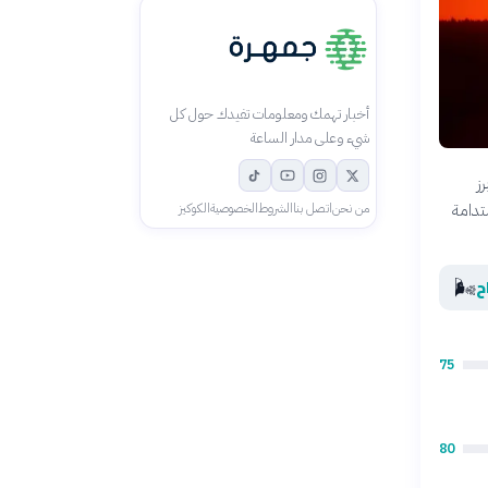
أخبار تهمك ومعلومات تفيدك حول كل
شيء وعلى مدار الساعة
ز
تدامة
من نحن
اتصل بنا
الشروط
الخصوصية
الكوكيز
🌬️
ح
75
80