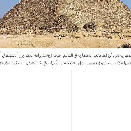
لمصرية من أبرز العجائب المعمارية في العالم، حيث تجسد براعة المصريين القدماء في 
يخها لآلاف السنين، ولا تزال تحمل العديد من الأسرار التي تثير فضول الباحثين حتى يو