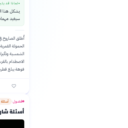
لماذا قد يثي
●
يشكل هذا الح
سيفيد مهمات
الحمولة القمرية 
الشمسية وتأثيرات
الاصطدام بالقرب
فوهة يبلغ قطرها نحو 18 متراً وعمقها 
فضول
أسئلة 
›
أسئلة شار