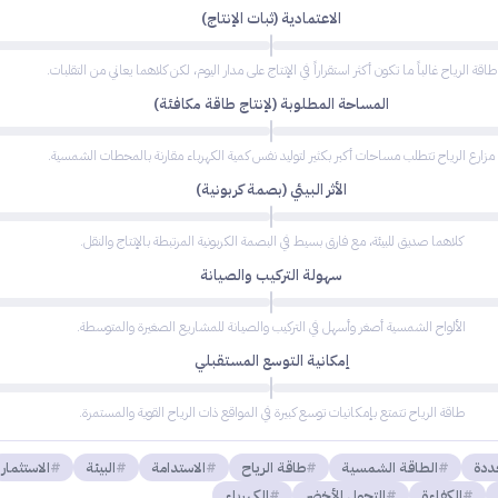
الاعتمادية (ثبات الإنتاج)
طاقة الرياح غالباً ما تكون أكثر استقراراً في الإنتاج على مدار اليوم، لكن كلاهما يعاني من التقلبات.
المساحة المطلوبة (لإنتاج طاقة مكافئة)
مزارع الرياح تتطلب مساحات أكبر بكثير لتوليد نفس كمية الكهرباء مقارنة بالمحطات الشمسية.
الأثر البيئي (بصمة كربونية)
كلاهما صديق للبيئة، مع فارق بسيط في البصمة الكربونية المرتبطة بالإنتاج والنقل.
سهولة التركيب والصيانة
الألواح الشمسية أصغر وأسهل في التركيب والصيانة للمشاريع الصغيرة والمتوسطة.
إمكانية التوسع المستقبلي
طاقة الرياح تتمتع بإمكانيات توسع كبيرة في المواقع ذات الرياح القوية والمستمرة.
ددة
الطاقة الشمسية
طاقة الرياح
الاستدامة
البيئة
الاستثمار
الكفاءة
التحول الأخضر
الكهرباء