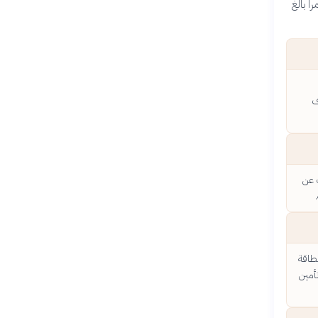
ً بالغ
ف
ث عن
لطاقة
أمين