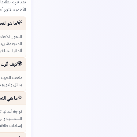
يعد فهم تعقيدات
الأهمية لتتبع أح
🍃
ما هو التحول الأخضر (iewende
التحول الأخضر 
المتجددة. يهدف
ألمانيا المناخي
🌍
كيف أثرت ا
دفعت الحرب في أ
بدائل وتنويع م
⚙️
ما هي التح
تواجه ألمانيا 
الشمسية والري
إمدادات طاقة م