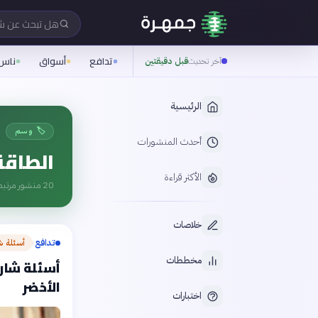
هل تبحث عن 
تدافع
أسواق
ناس
آخر تحديث
قبل دقيقتين
الرئيسية
🏷️ وسم
أحدث المنشورات
الطاقة
الأكثر قراءة
20
منشور مرتبط
خلاصات
تدافع
أسئلة ش
›
مخططات
أسئلة شارح
الأخضر
اختبارات