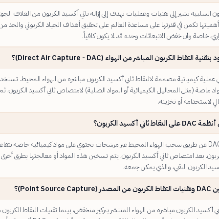
ون السلبية تشير إلى تقنيات وعمليات تهدف إلى إزالة ثاني أكسيد الكربون من الغلاف الجو
هميتها تكمن في قدرتها على مساعدة العالم على تحقيق أهداف الحياد الكربوني والحد من
ري، خاصة وأن خفض الانبعاثات وحده قد لا يكون كافياً.
ية التقاط الكربون المباشر من الهواء (Direct Air Capture - DAC)؟
ة DAC هي عملية كيميائية مصممة لالتقاط ثاني أكسيد الكربون مباشرة من الهواء المحيط. تستخد
اد ماصة (مثل المحاليل الكيميائية أو المواد الصلبة) لامتصاص ثاني أكسيد الكربون، ثم
الٍ لاستخدامه أو تخزينه.
اط ثاني أكسيد الكربون؟
تعمل أنظمة DAC عن طريق سحب الهواء المحيط عبر مرشحات تحتوي على مواد كيميائية خاصة تتفا
كربون. بعد امتصاص ثاني أكسيد الكربون، يتم تسخين هذه المواد أو معالجتها بطرق أخرى
سيد الكربون النقي، والذي يمكن جمعه.
Point Source C)؟
 ثاني أكسيد الكربون مباشرة من الهواء المنتشر بتركيز منخفض، بينما تقنيات التقاط الكربون 