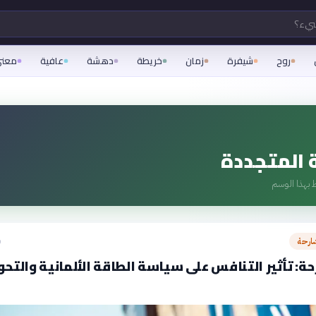
شيء؟
روح
شيفرة
زمان
خريطة
دهشة
عافية
معن
 المتجددة
 بهذا الوسم
ارحة
ق
ة: تأثير التنافس على سياسة الطاقة الألمانية والتحو