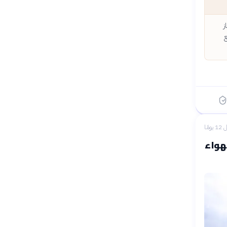
ز
ع
 يومًا
هواء