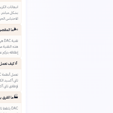
انبعاثات الكرب
بشكل مباشر. أ
الاحتباس الحرا
🌬️
ما المقصود بتقن
تقني
هذه التقنية مو
إطلاقه بتركيز ع
🔬
كيف تعمل أنظمة DAC على التق
ثاني أكسيد ال
لإطلاق ثاني أك
🏭
ما الفرق بين DAC وتقنيات التقاط الكربون من المصدر (apture
DAC يلتقط