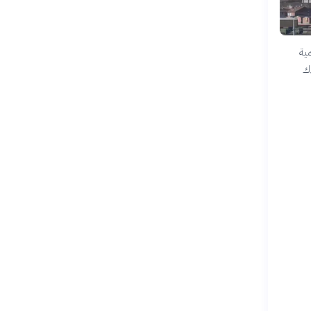
مية
ك