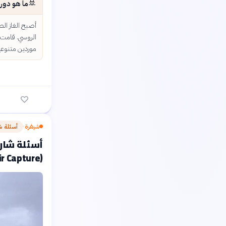
🚢
ما هو دور الغاز الطبيعي
أصبح الغاز الط
الروسي. قامت أ
موردين متنوعي
شيفرة
أسئلة ش
›
أسئلة شارح
(Direct Air Capture)