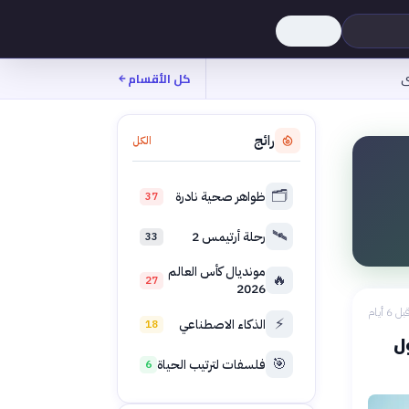
ى
كل الأقسام
رائج
الكل
🗂️
ظواهر صحية نادرة
37
🛰️
رحلة أرتيمس 2
33
مونديال كأس العالم
🔥
27
2026
بل 6 أيام
⚡
الذكاء الاصطناعي
18
ل
🎯
فلسفات لترتيب الحياة
6