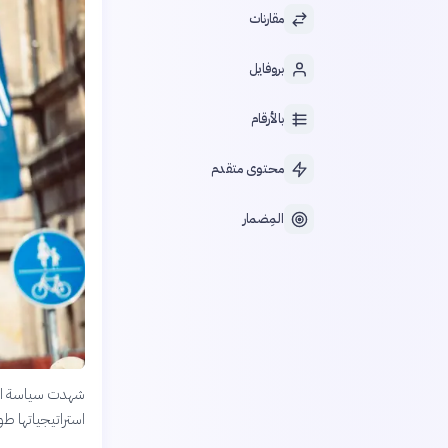
مقارنات
بروفايل
بالأرقام
محتوى متقدم
المِضمار
شهدت سياسة الطا
استراتيجياتها طو