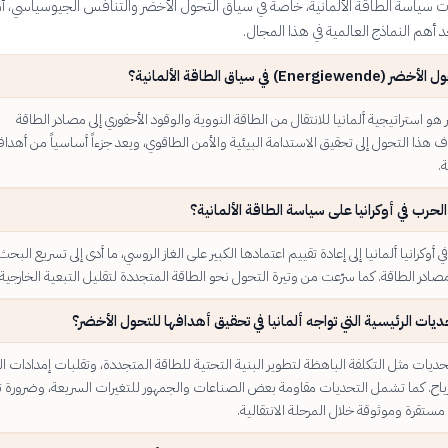
 سياسة الطاقة الألمانية، خاصة في سياق التحول الأخضر والتنافس الجيوسياسي، أمرا
د أهم النماذج العالمية في هذا المجال.
Energ) في سياق الطاقة الألمانية؟
هو استراتيجية ألمانيا للانتقال من الطاقة النووية والوقود الأحفوري إلى مصادر الطاقة
 هذا التحول إلى تحقيق الاستدامة البيئية والأمن الطاقوي، ويعد جزءاً أساسياً من أهدا
ة.
لحرب في أوكرانيا على سياسة الطاقة الألمانية؟
وكرانيا ألمانيا إلى إعادة تقييم اعتمادها الكبير على الغاز الروسي، ما أدى إلى تسريع البح
صادر الطاقة. كما سرّعت من وتيرة التحول نحو الطاقة المتجددة لتقليل التبعية الخارجية.
ديات الرئيسية التي تواجه ألمانيا في تحقيق أهدافها للتحول الأخضر؟
تحديات مثل التكلفة الباهظة لتطوير البنية التحتية للطاقة المتجددة، وتقلبات إمدادات ا
اح. كما تشمل التحديات مقاومة بعض الصناعات والجمهور للتغيرات السريعة، وضرورة ت
ستقرة وموثوقة خلال المرحلة الانتقالية.