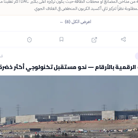
المصدر تلتقطه من مداخن المصانع أو محطات الطاقة حيث يكون تركيزه أعلى بكثير. DAC أكثر 
طلوبة نظراً لتركيز ثاني أكسيد الكربون المنخفض في الغلاف الجوي.
اعرض الكل (8) ←
قبل 16
الرقمية بالأرقام — نحو مستقبل تكنولوجي أكثر خضرة