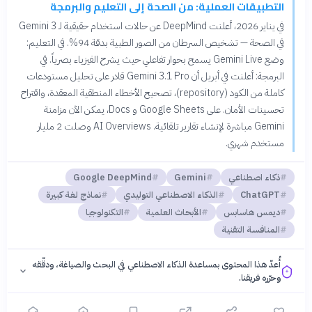
التطبيقات العملية: من الصحة إلى التعليم والبرمجة
في يناير 2026، أعلنت DeepMind عن حالات استخدام حقيقية لـ Gemini 3
في الصحة — تشخيص السرطان من الصور الطبية بدقة 94%. في التعليم:
وضع Gemini Live يسمح بحوار تفاعلي حيث يشرح الفيزياء بصرياً. في
البرمجة: أعلنت في أبريل أن Gemini 3.1 Pro قادر على تحليل مستودعات
كاملة من الكود (repository)، تصحيح الأخطاء المنطقية المعقدة، واقتراح
تحسينات الأمان. على Google Sheets و Docs، يمكن الآن مزامنة
Gemini مباشرة لإنشاء تقارير تلقائية. AI Overviews وصلت 2 مليار
مستخدم شهري.
ذكاء اصطناعي
Gemini
Google DeepMind
ChatGPT
الذكاء الاصطناعي التوليدي
نماذج لغة كبيرة
ديمس هاسابس
الأبحاث العلمية
التكنولوجيا
المنافسة التقنية
أُعدّ هذا المحتوى بمساعدة الذكاء الاصطناعي في البحث والصياغة، ودقّقه
وحرّره فريقنا.