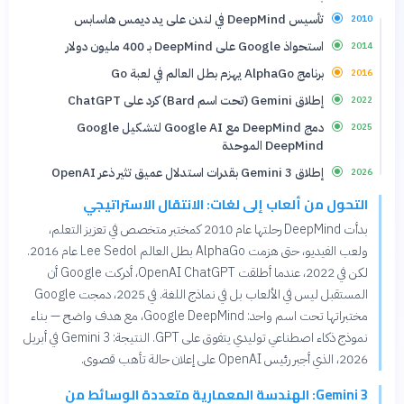
تأسيس DeepMind في لندن على يد ديمس هاسابس
2010
استحواذ Google على DeepMind بـ 400 مليون دولار
2014
برنامج AlphaGo يهزم بطل العالم في لعبة Go
2016
إطلاق Gemini (تحت اسم Bard) كرد على ChatGPT
2022
دمج DeepMind مع Google AI لتشكيل Google
2025
DeepMind الموحدة
إطلاق Gemini 3 بقدرات استدلال عميق تثير ذعر OpenAI
2026
التحول من ألعاب إلى لغات: الانتقال الاستراتيجي
بدأت DeepMind رحلتها عام 2010 كمختبر متخصص في تعزيز التعلم،
ولعب الفيديو، حتى هزمت AlphaGo بطل العالم Lee Sedol عام 2016.
لكن في 2022، عندما أطلقت OpenAI ChatGPT، أدركت Google أن
المستقبل ليس في الألعاب بل في نماذج اللغة. في 2025، دمجت Google
مختبراتها تحت اسم واحد: Google DeepMind، مع هدف واضح — بناء
نموذج ذكاء اصطناعي توليدي يتفوق على GPT. النتيجة: Gemini 3 في أبريل
2026، الذي أجبر رئيس OpenAI على إعلان حالة تأهب قصوى.
Gemini 3: الهندسة المعمارية متعددة الوسائط من