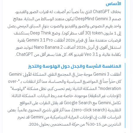
الأساس
بخلاف ChatGPT الذي بدأ نصياً ثم أضيفت له قدرات الصور والفيديو،
صمم DeepMind Gemini 3 ليكون متعدد الوسائط من البداية. معالج
واحد يفهم النصوص والصور والفيديو والصوت بتوازٍ. السياق البرمجي يصل
إلى 1 مليون token (30 ألف سطر كود). وضع Deep Think يستكشف
فرضيات متعددة معاً. في فبراير 2026 أطلقت Gemini 3.1 Pro بقدرة
استدلال أقوى. في أبريل 2026 أضافت Nano Banana 2 لتوليد صور
بكفاءة عالية، و Veo 3.1 لفيديو 4K. كل هذا بسعر أقل من ChatGPT.
المنافسة الشرسة والجدل حول الهلوسة والتحيز
أطلقت Gemini 3 موجة جدل في المجتمع التقني. المشكلة الأولى: Gemini
كان حذراً جداً في المواضيع السياسية والحساسة، مما أثار انتقادات بـ "over-
moderation". المشكلة الثانية: رغم تحسن كبير، تظل مشكلة "الهلوسة"
(الإجابات غير الدقيقة) موجودة، خاصة عند ربط البيانات. المشكلة الثالثة:
تكامل Gemini مع Google Search قد يقلل النقرات على المواقع
التقليدية (zero-click search)، مما أثار قلق ناشري المحتوى عالمياً. بعض
الدراسات قالت إن الإجابات المرئية الديناميكية من Gemini قد تحرم
الناشرين من 15-30% من حركة المستخدمين بحلول 2026.