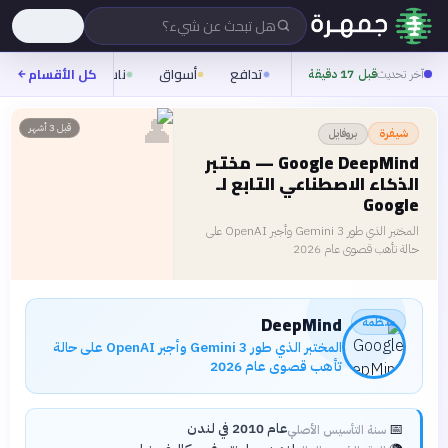
هل تبحث عن شيء؟
تدافع
أسواق
ناس
روح
كل الأقسام
شيف
آخر تحديث
قبل 17 دقيقة
👤
قبل 3 أشهر
بروفايل
شيفرة
Google DeepMind — مختبر
الذكاء الاصطناعي التابع لـ
Google
المختبر الذي طور Gemini 3 وأجبر OpenAI على
حالة تأهب قصوى عام 2026
DeepMind
منظمة
المختبر الذي طور Gemini 3 وأجبر OpenAI على حالة
تأهب قصوى عام 2026
📅
عام 2010 في لندن
سنة التأسيس الأصلي