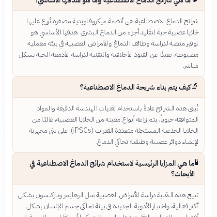
شرائح الدماغ الاصطناعية هي أنظمة ميكروفلويدية مصغرة تُزرع عليها
خلايا عصبية حية لتقليد أجزاء من الدماغ البشري. هدفها الأساسي هو
توفير منصة لدراسة وظائف الدماغ والأمراض العصبية في بيئة معملية
مضبوطة، بعيدًا عن القيود الأخلاقية والتقنية لدراسة الأدمغة الحية بشكل
مباشر.
🔬
كيف يتم بناء شريحة الدماغ الاصطناعية؟
تُبنى هذه الشرائح عادةً باستخدام تقنيات الهندسة الدقيقة والمواد
المتوافقة حيوياً. يتم زراعة أنواع معينة من الخلايا العصبية، غالبًا من
الخلايا الجذعية المستحثة متعددة القدرات (iPSCs)، على بنى مجهرية
لإنشاء دوائر عصبية وظيفية تحاكي الدماغ.
🧪
ما هي المزايا الرئيسية لاستخدام شرائح الدماغ الاصطناعية في
الأبحاث؟
تتيح هذه التقنية دراسة الأمراض العصبية مثل الزهايمر وباركنسون بشكل
أكثر فعالية، واختبار الأدوية الجديدة في بيئة تحاكي جسم الإنسان بشكل