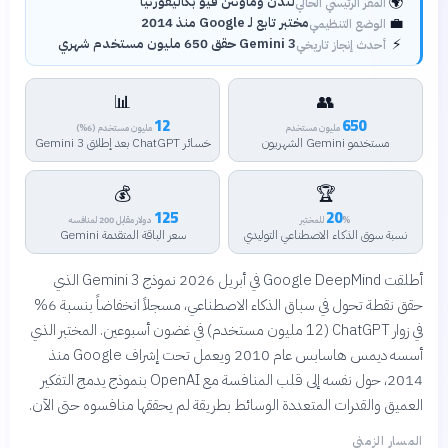
🌍
لندن وماونتن فيو بكاليفورنيا
المقر الرئيسي الحالي
💼
مختبر تابع لـ Google منذ 2014
الوضع التنظيمي
⚡
Gemini 3 حقق 650 مليون مستخدم شهري
أحدث إنجاز تاريخي
📊
👥
12
650
مليون مستخدم
مليون مستخدم (6%)
مستخدمو Gemini الشهريون
خسائر ChatGPT بعد إطلاق Gemini 3
💰
🏆
125
20
% للمختبر
دولار مقابل 200 لمنافسه
نسبة سوق الذكاء الاصطناعي التوليدي
سعر الباقة المتقدمة Gemini
أطلقت Google DeepMind في أبريل 2026 نموذج Gemini 3 الذي
حقق نقطة تحول في سباق الذكاء الاصطناعي، مسجلاً انخفاضاً بنسبة 6%
في زوار ChatGPT (12 مليون مستخدم) في غضون أسبوعين. المختبر الذي
أسسه ديمس هاسابس عام 2010 ويعمل تحت إشراف Google منذ
2014، حول نفسه إلى قلب المنافسة مع OpenAI بنموذج يدمج التفكير
العميق والقدرات المتعددة الوسائط بطريقة لم يحققها منافسوه حتى الآن.
المسار الزمني