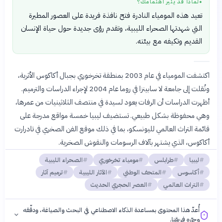
لماذا قد يثير اهتمامك؟
●
تعيد هذه المومياء النادرة فتح نافذة فريدة على العصور المطيرة
التي شهدتها الصحراء الليبية، وتقدم رؤى جديدة حول حياة الإنسان
القديم وتكيفه مع بيئته.
اكتشفت المومياء في عام 2003 بمنطقة تخرخوري بجبال أكاكوس الأثرية،
ونُقلت إلى جامعة لا سابينزا في روما عام 2004 لإجراء الدراسات والترميم.
أظهرت الدراسات أن الرفات يعود لسيدة في منتصف الثلاثينيات من عمرها،
وهي محفوظة بشكل طبيعي. تستضيف ليبيا خمسة مواقع مدرجة على
قائمة التراث العالمي لليونسكو، بما في ذلك موقع الفن الصخري في تادرارت
أكاكوس، الذي يشتهر بآلاف الرسومات والنقوش الصخرية.
ليبيا
طرابلس
مومياء تخرخوري
الصحراء الليبية
أكاسوس
المتحف الوطني
الآثار الليبية
ترميم آثار
التراث العالمي
العصر الحجري الحديث
أُعدّ هذا المحتوى بمساعدة الذكاء الاصطناعي في البحث والصياغة، ودقّقه
وحرّره فريقنا.