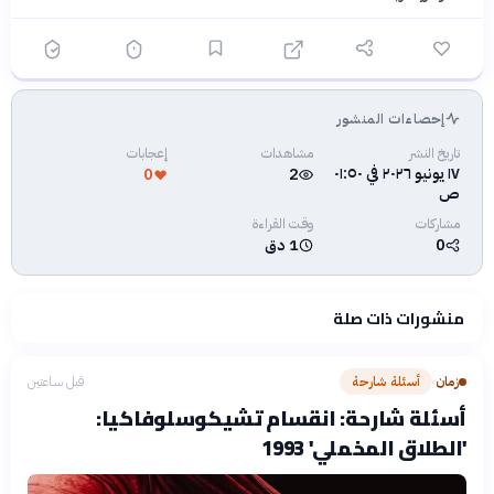
إحصاءات المنشور
فلسفتنا المعرفية
·
سياسة الذكاء الاصطناعي
تاريخ النشر
مشاهدات
إعجابات
١٧ يونيو ٢٠٢٦ في ٠١:٥٠
0
2
ص
مشاركات
وقت القراءة
0
1 دق
منشورات ذات صلة
زمان
أسئلة شارحة
قبل ساعتين
›
أسئلة شارحة: انقسام تشيكوسلوفاكيا:
'الطلاق المخملي' 1993