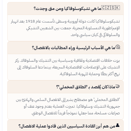
🇨🇿🇸🇰
ما هي تشيكوسلوفاكيا ومن متى وجدت؟
تشيكوسلوفاكيا كانت دولة أوروبية وسطى تأسست عام 1918 بعد انهيار
الإمبراطورية النمساوية المجرية. جمعت بين الشعبين التشيكي
والسلوفاكي في كيان سياسي واحد.
🤔
ما هي الأسباب الرئيسية وراء المطالبات بالانفصال؟
برزت خلافات اقتصادية وثقافية وسياسية بين التشيك والسلوفاك. ركز
التشيك على الإصلاحات الاقتصادية السريعة، بينما دعا السلوفاك إلى
نهج أكثر بطئًا وحماية للهوية السلوفاكية.
🤝
ماذا كان يُقصد بـ 'الطلاق المخملي'؟
'الطلاق المخملي' هو مصطلح يشير إلى الانفصال السلمي والهادئ بين
جمهورية التشيك وسلوفاكيا. تميزت العملية بعدم وجود عنف أو
صراعات مسلحة، مما جعلها نموذجاً فريداً للانفصال الوطني.
👤
من هم أبرز القادة السياسيين الذين قادوا عملية الانفصال؟