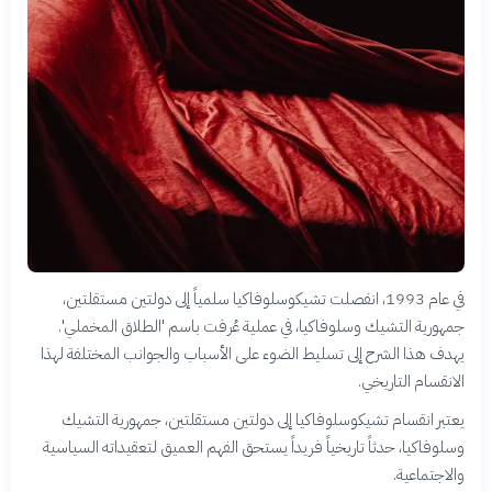
في عام 1993، انفصلت تشيكوسلوفاكيا سلمياً إلى دولتين مستقلتين،
جمهورية التشيك وسلوفاكيا، في عملية عُرفت باسم 'الطلاق المخملي'.
يهدف هذا الشرح إلى تسليط الضوء على الأسباب والجوانب المختلفة لهذا
الانقسام التاريخي.
يعتبر انقسام تشيكوسلوفاكيا إلى دولتين مستقلتين، جمهورية التشيك
وسلوفاكيا، حدثاً تاريخياً فريداً يستحق الفهم العميق لتعقيداته السياسية
والاجتماعية.