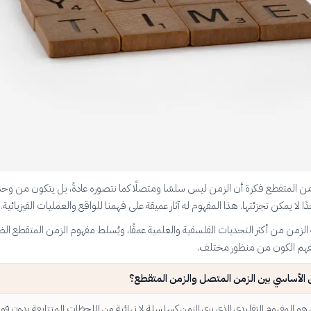
ن المتقطع فكرة أن الزمن ليس سلسًا ومتصلًا كما نتصوره عادةً، بل يتكون من وحد
ًا لا يمكن تجزئتها. هذا المفهوم له آثار عميقة على فهمنا للواقع والعمليات الفيزيائية.
الزمن من أكثر التحديات الفلسفية والعلمية عمقًا، ويُسلط مفهوم الزمن المتقطع ال
فهم الكون من منظور مختلف.
ق الأساسي بين الزمن المتصل والزمن المتقطع؟
هو المفهوم التقليدي الذي يرى الزمن كسلسلة لا نهائية من اللحظات المتتابعة بدون فو