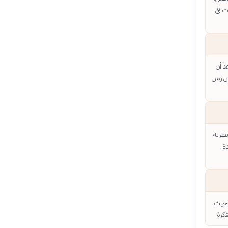
ت في
د أن
ن زمن
نظرية
ة
 حيث
كرة.