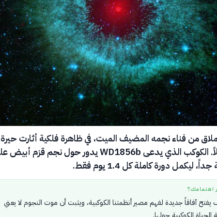
لاق من فناء نجمه المضيف الميت، في ظاهرة فلكية أثارت حيرة
العلماء طويلاً. الكوكب الذي يدعى WD1856b يدور حول نجم قزم أبيض
ً، ليكمل دورة كاملة كل 1.4 يوم فقط.
ر اهتمامك؟
 يفتح آفاقاً جديدة لفهم مصير أنظمتنا الكوكبية، ويثبت أن موت النجوم لا يعني
ة الحياة الكوكبية حولها.