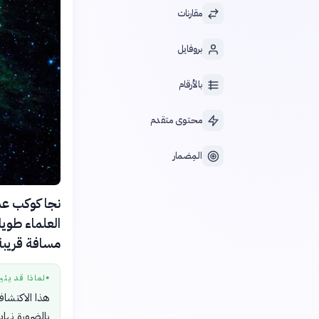
مقارنات
بروفايل
بالأرقام
محتوى متقدم
المِضمار
نجا كوكب عم
مسافة قريبة جدا
لماذا قد يثي
●
هذا الاكتشاف
بالضرورة نهاي