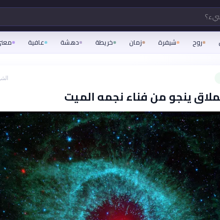
شيء؟
روح
شيفرة
زمان
خريطة
دهشة
عافية
معن
الشه
اق ينجو من فناء نجمه الميت