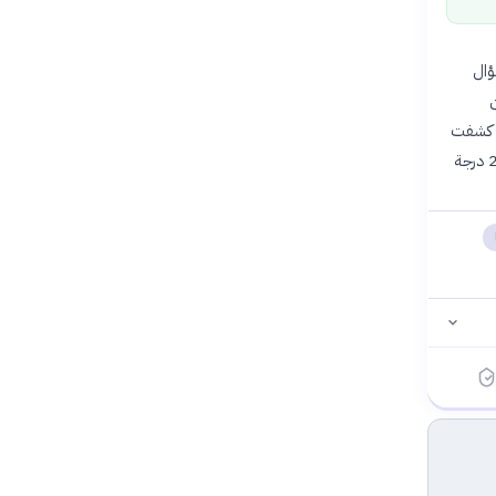
سؤال
ن
جم إلى أكثر من 100 ضعف حجمه الأصلي ويبتلع الكواكب القريبة. لكن في 1 يوليو 2026، كشفت
ملاحظات تلسكوب «جيمس ويب» الفضائي التابع لوكالة ناسا عن أن الكوكب أكثر سخونة بمقدار 240 درجة