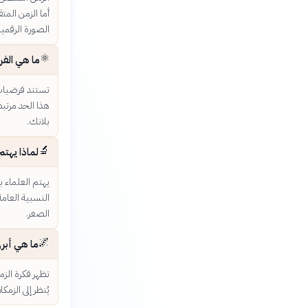
أما الزمن المت
الصورة الرقمية
⚛️
ما هي الفر
تستند فرضيات ا
هذا الحد مرتبط
بلانك.
🔬
لماذا يهتم
يهتم العلماء ب
النسبية العام
الصغر.
🌌
ما هي أبرز
تظهر فكرة الز
يُنظر إلى الزم