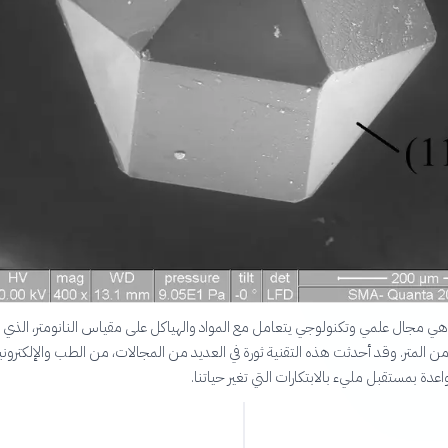
و هي مجال علمي وتكنولوجي يتعامل مع المواد والهياكل على مقياس النانومتر، الذي ي
 من المتر. وقد أحدثت هذه التقنية ثورة في العديد من المجالات، من الطب والإلكتروني
واعدة بمستقبل مليء بالابتكارات التي تغير حياتنا.