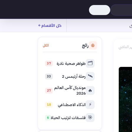
ى
كل الأقسام
رائج
الكل
ر الماضي
🗂️
ظواهر صحية نادرة
37
🛰️
رحلة أرتيمس 2
33
مونديال كأس العالم
🔥
27
2026
⚡
الذكاء الاصطناعي
18
🎯
فلسفات لترتيب الحياة
6