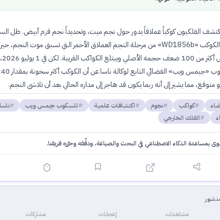
عام 2020، اكتشف الفلكيون كوكباً عملاقاً يدور حول نجم ميت، وتحديداً نجم قزم أبيض. ظل ال
المحير كيف نجا الكوكب «WD1856b» من مرحلة النجم العملاق الأحمر التي تسبق موت النجم، حي
يتضخم الن
متوقع، مما يشير إلى أنه ربما يكون قد هاجر إلى مداره الحالي بعد أن تلاشى النجم.
اء
كواكب
نجوم
اكتشافات علمية
تلسكوب جيمس ويب
ناسا
ء
الفلك الخارجي
توى بمساعدة الذكاء الاصطناعي في البحث والصياغة، ودقّقه وحرّره فريقنا.
·
سياسة الذكاء الاصطناعي
نشور
مشاهدات
إعجابات
مشاركات