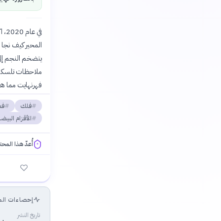
في 
فهرنهايت مما هو 
فلك
فض
الأقزام البيضا
أُعدّ هذا المح
فلسفتنا المعرفية
إحصاءات الم
تاريخ النشر