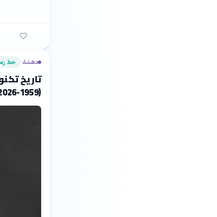
دهشة
خط زمن
›
تاريخ تكنو
(1959-2026)