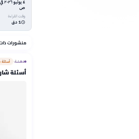
ص
وقت القراءة
1 دق
منشورات ذات
دهشة
أسئلة 
›
أسئلة شارحة: طبي