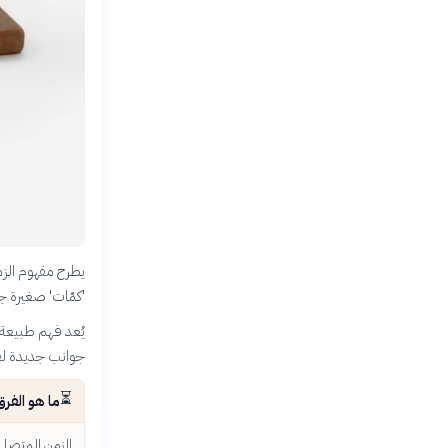
يطرح مفهوم الزم
'كمّات' صغيرة جد
يُعد فهم طبيعة 
جوانب جديدة ل
⏳
ما هو الفر
الزمن المتصل 