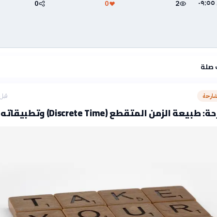
٤ يوليو ٢٠٢٦ في ٠٩:٥٥
0
0
2
 صلة
شارحة
قبل 3 ساع
عة الزمن المتقطع (Discrete Time) وتطبيقاته