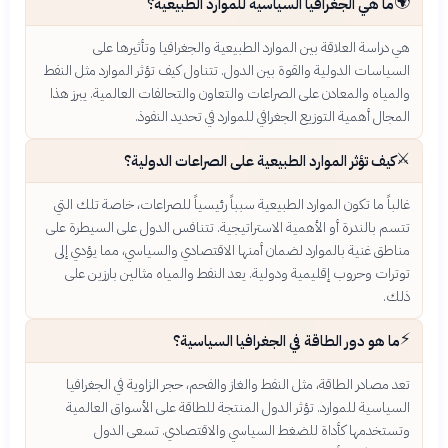
🌍
ما هي الجغرافيا السياسية للموارد الطبيعية؟
هي دراسة العلاقة بين الموارد الطبيعية والجغرافيا وتأثيرها على
السياسات الدولية والقوة بين الدول. تتناول كيف تؤثر الموارد مثل النفط
والمياه والمعادن على الصراعات والتعاون والتحالفات العالمية. يبرز هذا
المجال أهمية التوزيع الجغرافي للموارد في تحديد النفوذ.
⚔️
كيف تؤثر الموارد الطبيعية على الصراعات الدولية؟
غالباً ما تكون الموارد الطبيعية سبباً رئيسياً للصراعات، خاصة تلك التي
تتسم بالندرة أو الأهمية الاستراتيجية. تتنافس الدول على السيطرة على
مناطق غنية بالموارد لضمان أمنها الاقتصادي والسياسي، مما يؤدي إلى
توترات وحروب إقليمية ودولية. يعد النفط والمياه مثالين بارزين على
ذلك.
⚡
ما هو دور الطاقة في الجغرافيا السياسية؟
تعد مصادر الطاقة، مثل النفط والغاز والفحم، حجر الزاوية في الجغرافيا
السياسية للموارد. تؤثر الدول المنتجة للطاقة على الأسواق العالمية
وتستخدمها كأداة للضغط السياسي والاقتصادي. تسعى الدول