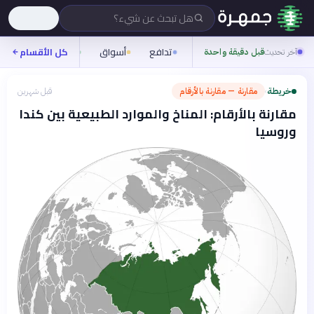
هل تبحث عن شيء؟
تدافع
أسواق
ناس
روح
كل الأقسام
آخر تحديث
قبل دقيقة واحدة
خريطة
مقارنة — مقارنة بالأرقام
قبل شهرين
›
مقارنة بالأرقام: المناخ والموارد الطبيعية بين كندا
وروسيا