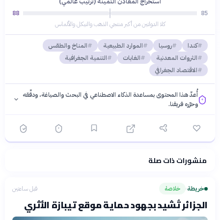
استخراج المعادن الثمينة (ترتيب عالمي)
88
85
كلا الدولتين من أكبر منتجي الذهب والنيكل والألماس
كندا
روسيا
الموارد الطبيعية
المناخ والطقس
الثروات المعدنية
الغابات
التنمية الجغرافية
الاقتصاد الجغرافي
أُعدّ هذا المحتوى بمساعدة الذكاء الاصطناعي في البحث والصياغة، ودقّقه
وحرّره فريقنا.
منشورات ذات صلة
فلسفتنا المعرفية
·
سياسة الذكاء الاصطناعي
خريطة
خلاصة
قبل ساعتين
›
الجزائر تُشيد بجهود حماية موقع تيبازة الأثري