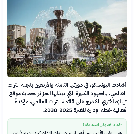
أشادت اليونسكو، في دورتها الثامنة والأربعين بلجنة التراث
العالمي، بالجهود الكبيرة التي تبذلها الجزائر لحماية موقع
تيبازة الأثري المُدرج على قائمة التراث العالمي، مؤكدةً
فعالية خطة الإدارة للفترة 2025-2030.
لماذا قد يثير اهتمامك؟
●
هذا التقدير الأممي يبرز أهمية صون التراث الثقافي كجزء لا يتجزأ من