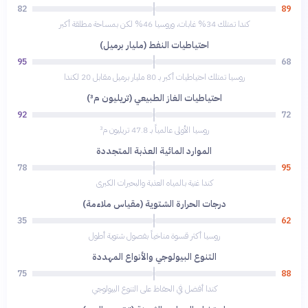
82
89
كندا تمتلك 34% غابات، وروسيا 46% لكن بمساحة مطلقة أكبر
احتياطيات النفط (مليار برميل)
95
68
روسيا تمتلك احتياطيات أكبر بـ 80 مليار برميل مقابل 20 لكندا
احتياطيات الغاز الطبيعي (تريليون م³)
92
72
روسيا الأولى عالمياً بـ 47.8 تريليون م³
الموارد المائية العذبة المتجددة
78
95
كندا غنية بالمياه العذبة والبحيرات الكبرى
درجات الحرارة الشتوية (مقياس ملاءمة)
35
62
روسيا أكثر قسوة مناخياً بفصول شتوية أطول
التنوع البيولوجي والأنواع المهددة
75
88
كندا أفضل في الحفاظ على التنوع البيولوجي