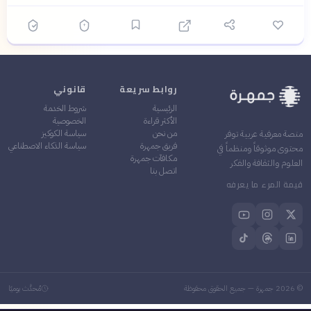
روابط سريعة
قانوني
الرئيسية
شروط الخدمة
الأكثر قراءة
الخصوصية
من نحن
سياسة الكوكيز
منصة معرفية عربية توفر
فريق جمهرة
سياسة الذكاء الاصطناعي
محتوى موثوقاً ومنظماً في
مكافآت جمهرة
العلوم والثقافة والفكر
اتصل بنا
قيمة المرء ما يعرفه
©
2026
جمهرة — جميع الحقوق محفوظة
مُحدَّث يوميًا