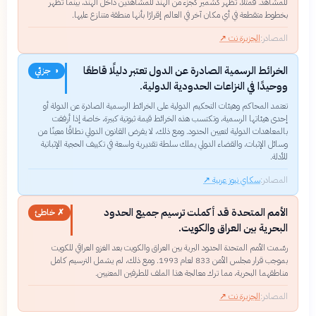
للمشاهد. فمثلاً، تظهر كشمير كجزء من الهند للمشاهدين داخل الهند، بينما تظهر
بخطوط متقطعة في أي مكان آخر في العالم إقرارًا بأنها منطقة متنازع عليها.
المصادر:
الجزيرة نت
↗
الخرائط الرسمية الصادرة عن الدول تعتبر دليلًا قاطعًا
◑ جزئي
ووحيدًا في النزاعات الحدودية الدولية.
تعتمد المحاكم وهيئات التحكيم الدولية على الخرائط الرسمية الصادرة عن الدولة أو
إحدى هيئاتها الرسمية، وتكتسب هذه الخرائط قيمة ثبوتية كبيرة، خاصة إذا أرفقت
بالمعاهدات الدولية لتعيين الحدود. ومع ذلك، لا يفرض القانون الدولي نطاقًا معينًا من
وسائل الإثبات، والقضاء الدولي يملك سلطة تقديرية واسعة في تكييف الحجية الإثباتية
للأدلة.
المصادر:
سكاي نيوز عربية
↗
الأمم المتحدة قد أكملت ترسيم جميع الحدود
✗ خاطئ
البحرية بين العراق والكويت.
رسّمت الأمم المتحدة الحدود البرية بين العراق والكويت بعد الغزو العراقي للكويت
بموجب قرار مجلس الأمن 833 لعام 1993. ومع ذلك، لم يشمل الترسيم كامل
مناطقهما البحرية، مما ترك معالجة هذا الملف للطرفين المعنيين.
المصادر:
الجزيرة نت
↗