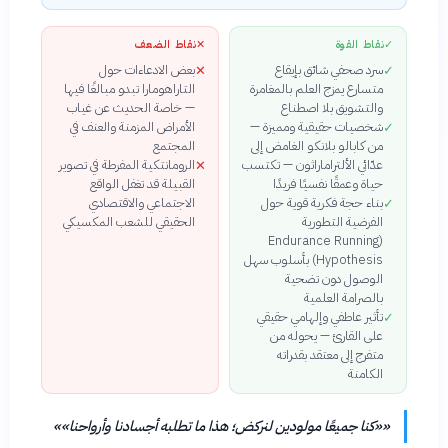
✓
نقاط القوة
✕
نقاط الضعف
سرد صحفي شائق بإيقاع
بعض الادعاءات حول
✕
✓
متسارع يمزج العلم بالمغامرة
التاراهومارا تبدو مبالغًا فيها
والتشويق بلا اصطناع
— خاصة الحديث عن غياب
شخصيات حقيقية ومميزة —
الأمراض المزمنة والعنف في
✓
من كابالو بلانكو الغامض إلى
المجتمع
عدّائي الألتراماراثون — تكتسب
الرومانتكية المفرطة في تصوير
✕
حياة وعمقًا نفسيًا فريدًا
القبيلة قد تغفل الواقع
بناء حجة فكرية قوية حول
الاجتماعي والاقتصادي
✓
الفرضية التطورية
الحقيقي للشعب المكسيكي
(Endurance Running
Hypothesis) بأسلوب سهل
الوصول دون تضحية
بالصرامة العلمية
تأثير عاطفي وإلهامي حقيقي
✓
على القارئ — يحوله من
متفرج إلى معتقد بقدراته
الكامنة
«
«كنا جميعًا مولودين لنركض؛ هذا ما تطلبه أجسادنا وأرواحنا»
»