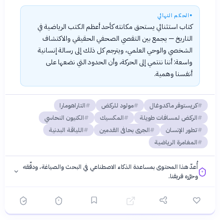
●
الحكم النهائي
كتاب استثنائي يستحق مكانته كأحد أعظم الكتب الرياضية في
التاريخ — يجمع بين التقصي الصحفي الحقيقي والاكتشاف
الشخصي والوحي العلمي، ويترجم كل ذلك إلى رسالة إنسانية
واسعة: أننا ننتمي إلى الحركة، وأن الحدود التي نضعها على
أنفسنا وهمية.
كريستوفر ماكدوغال
مولود للركض
التاراهومارا
الركض لمسافات طويلة
المكسيك
الكنيون النحاسي
تطور الإنسان
الجرى بحافى القدمين
اللياقة البدنية
المغامرة الرياضية
أُعدّ هذا المحتوى بمساعدة الذكاء الاصطناعي في البحث والصياغة، ودقّقه
وحرّره فريقنا.