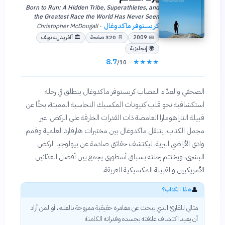
Born to Run: A Hidden Tribe, Superathletes, and
the Greatest Race the World Has Never Seen
كريستوفر ماكدوغال
Christopher McDougall
·
📅
2009
📄
320
صفحة
🏛
ألفريد إيه نوبف
🌍
إنجليزية
8.7
☆
★
★
★
★
/10
الصحفي والعدّاء المصاب كريستوفر ماكدوغال ينطلق في رحلة
استكشافية نحو قلب كنيونات المكسيك النحاسية المميتة، بحثًا عن
قبيلة التاراهومارا الغامضة ذات القدرات الخارقة على الركض. عبر
مجمل الكتاب، يتنقل ماكدوغال بين مختبرات هارفارد العلمية وقمم
وادي الأراضي البرية، ليكتشف حقائق صادمة عن بيولوجيا الركض
البشري، ويختتم رحلته بسباق أسطوري يجمع بين أفضل العدّائين
الأمريكيين والقبيلة المكسيكية العريقة.
👤
هذا الكتاب؟
مثالي للقارئ الذي يبحث عن مغامرة حقيقية ممزوجة بالعلم، أو لمن أراد
أن يعيد اكتشاف علاقته بجسده وقدراته الكامنة