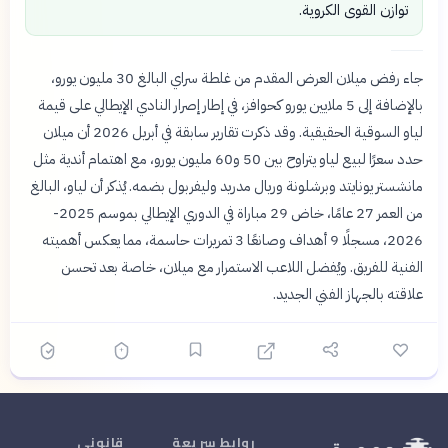
توازن القوى الكروية.
جاء رفض ميلان العرض المقدم من غلطة سراي البالغ 30 مليون يورو،
بالإضافة إلى 5 ملايين يورو كحوافز، في إطار إصرار النادي الإيطالي على قيمة
لياو السوقية الحقيقية. وقد ذكرت تقارير سابقة في أبريل 2026 أن ميلان
حدد سعرًا لبيع لياو يتراوح بين 50 و60 مليون يورو، مع اهتمام أندية مثل
مانشستر يونايتد وبرشلونة وريال مدريد وليفربول بضمه. يُذكر أن لياو، البالغ
من العمر 27 عامًا، خاض 29 مباراة في الدوري الإيطالي بموسم 2025-
2026، مسجلًا 9 أهداف وصانعًا 3 تمريرات حاسمة، مما يعكس أهميته
الفنية للفريق. ويُفضل اللاعب الاستمرار مع ميلان، خاصة بعد تحسن
علاقته بالجهاز الفني الجديد.
روابط سريعة
قانوني