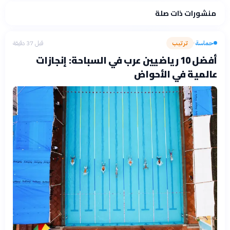
منشورات ذات صلة
فلسفتنا المعرفية
·
سياسة الذكاء الاصطناعي
حماسة
ترتيب
قبل 37 دقيقة
›
أفضل 10 رياضيين عرب في السباحة: إنجازات
عالمية في الأحواض