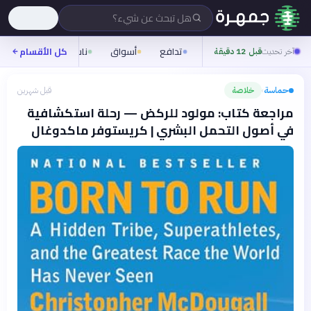
هل تبحث عن شيء؟
تدافع
أسواق
ناس
روح
كل الأقسام
شيف
آخر تحديث
قبل 12 دقيقة
حماسة
خلاصة
قبل شهرين
›
مراجعة كتاب: مولود للركض — رحلة استكشافية
في أصول التحمل البشري | كريستوفر ماكدوغال