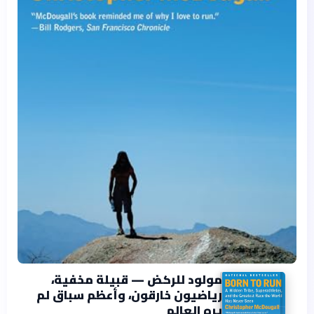
مولود للركض — قبيلة مخفية،
رياضيون خارقون، وأعظم سباق لم
يره العالم