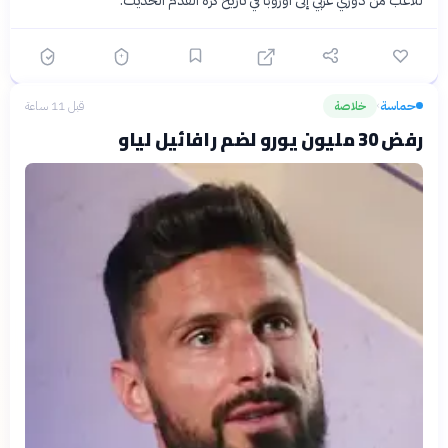
حماسة
خلاصة
قبل 11 ساعة
›
رفض 30 مليون يورو لضم رافائيل لياو