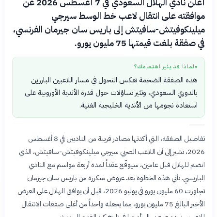
أعلن نادي الهلال السعودي في 7 أغسطس 2026 عن
موافقته على انتقال لاعب خط الوسط سيرجي
ميلينكوفيتش-سافيتش إلى باريس سان جيرمان الفرنسي،
في صفقة بلغت قيمتها 75 مليون يورو.
لماذا قد يثير اهتمامك؟
●
هذه الصفقة الضخمة تعكس التحول في مسار اللاعبين البارزين
بالدوري السعودي، وتثير تساؤلات حول قدرة الأندية الأوروبية على
استعادة نجومها من الأندية الخليجية الغنية.
تفاصيل الصفقة، التي أكدتها مصادر قريبة من الناديين في 8 أغسطس
2026، تشير إلى أن اللاعب الصربي سيرجي ميلينكوفيتش-سافيتش، الذي
انضم للهلال قبل عامين، سيوقّع عقداً لمدة أربعة مواسم مع النادي
الباريسي. تأتي هذه الخطوة بعد عروض متكررة من باريس سان جيرمان
تجاوزت 60 مليون يورو في يوليو 2026، قبل أن يوافق الهلال على العرض
الأخير البالغ 75 مليون يورو، مما يجعله واحداً من أغلى صفقات الانتقال
للاعب من دوري عربي إلى أوروبا في تاريخ كرة القدم الحديث.