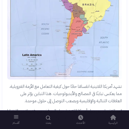
تشهد أمريكا اللاتينية انقسامًا حادًا حول كيفية التعامل مع الأزمة الفنزويلية،
مما يعكس تباينًا في المصالح والأيديولوجيات. هذا التباين يؤثر على
العلاقات الثنائية والإقليمية ويصعب التوصل إلى حلول موحدة.
يُعد الانقسام بين دول أمريكا اللاتينية حول الموقف من فنزويلا من القضايا
المعقدة التي تلقي بظلالها على الاستقرار الإقليمي وجهود التكامل.
الرئيسية
الأحدث
بحث
أقسام