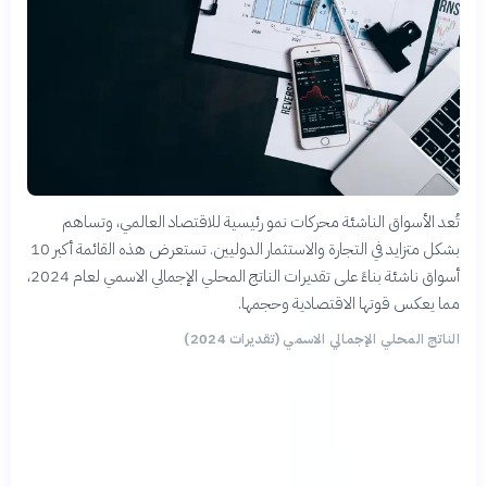
تُعد الأسواق الناشئة محركات نمو رئيسية للاقتصاد العالمي، وتساهم
بشكل متزايد في التجارة والاستثمار الدوليين. تستعرض هذه القائمة أكبر 10
أسواق ناشئة بناءً على تقديرات الناتج المحلي الإجمالي الاسمي لعام 2024،
مما يعكس قوتها الاقتصادية وحجمها.
الناتج المحلي الإجمالي الاسمي (تقديرات 2024)