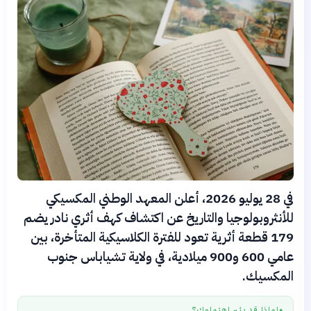
في 28 يوليو 2026، أعلن المعهد الوطني المكسيكي
للأنثروبولوجيا والتاريخ عن اكتشاف كهف أثري نادر يضم
179 قطعة أثرية تعود للفترة الكلاسيكية المتأخرة، بين
عامي 600 و900 ميلادية، في ولاية تشياباس جنوب
المكسيك.
لماذا قد يثير اهتمامك؟
●