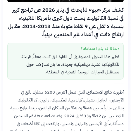
كشف مركز «بيو» للأبحاث في يناير 2026 عن تراجع كبير
في نسبة الكاثوليك بست دول كبرى بأمريكا اللاتينية،
بنسبة لا تقل عن 9 نقاط مئوية منذ 2013-2014، مقابل
ارتفاع لافت في أعداد غير المنتمين دينياً.
لماذا قد يثير اهتمامك؟
●
يُظهر هذا التحول الديموغرافي أن القارة التي كانت معقلًا تاريخيًا
للكاثوليكية تشهد ديناميكية جديدة، ما يثير تساؤلات حول
مستقبل الخيارات الروحية الفردية في المنطقة.
أظهرت نتائج الاستطلاع، الذي شمل أكثر من 6200 مشارك بالغ في
الأرجنتين، البرازيل، تشيلي، كولومبيا، المكسيك، والبيرو، أن الكاثوليك
يمثلون حالياً ما بين 46% و67% من السكان البالغين، بينما تتراوح نسبة
اللادينيين بين 12% و33% في 2024. وقد تضاعفت فئة غير المنتمين
دينياً تقريباً في الأرجنتين والبرازيل وتشيلي، وارتفعت إلى ثلاثة أضعاف في