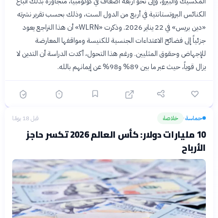
المكسيك والبيرو، وإلى نحو أربعة أضعاف في كولومبيا، متجاوزة بذلك أتباع
الكنائس البروتستانتية في أربع من الدول الست، وذلك بحسب تقرير نشرته
«دين بريس» في 22 يناير 2026. وذكرت «WLRN» أن هذا التراجع يعود
جزئياً إلى فضائح الاعتداءات الجنسية للكنيسة ومواقفها المعارضة
للإجهاض وحقوق المثليين. ورغم هذا التحول، أكدت الدراسة أن التدين لا
يزال قوياً، حيث عبر ما بين 89% و98% عن إيمانهم بالله.
حماسة
خلاصة
قبل 18 يومًا
›
10 مليارات دولار: كأس العالم 2026 تكسر حاجز
الأرباح