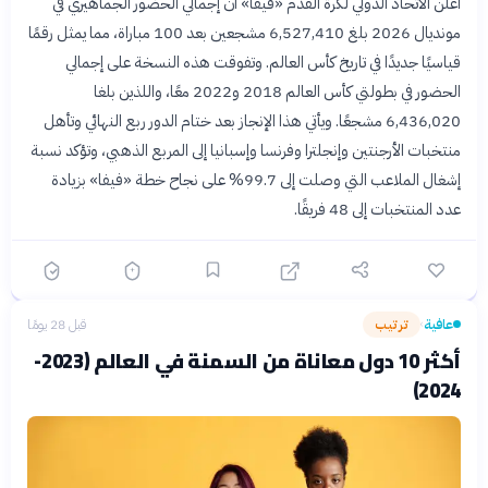
أعلن الاتحاد الدولي لكرة القدم «فيفا» أن إجمالي الحضور الجماهيري في
مونديال 2026 بلغ 6,527,410 مشجعين بعد 100 مباراة، مما يمثل رقمًا
قياسيًا جديدًا في تاريخ كأس العالم. وتفوقت هذه النسخة على إجمالي
الحضور في بطولتي كأس العالم 2018 و2022 معًا، واللذين بلغا
6,436,020 مشجعًا. ويأتي هذا الإنجاز بعد ختام الدور ربع النهائي وتأهل
منتخبات الأرجنتين وإنجلترا وفرنسا وإسبانيا إلى المربع الذهبي، وتؤكد نسبة
إشغال الملاعب التي وصلت إلى 99.7% على نجاح خطة «فيفا» بزيادة
عدد المنتخبات إلى 48 فريقًا.
عافية
ترتيب
قبل 28 يومًا
›
أكثر 10 دول معاناة من السمنة في العالم (2023-
2024)