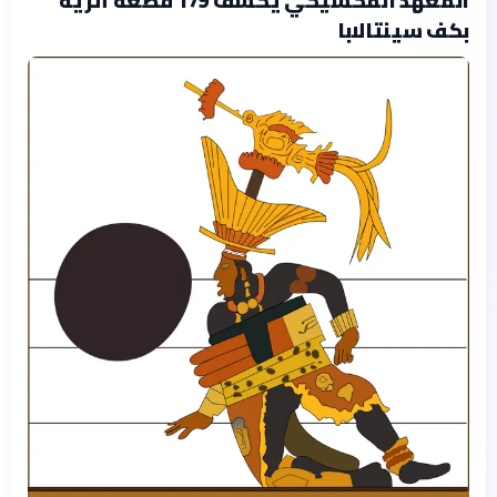
بكف سينتالابا