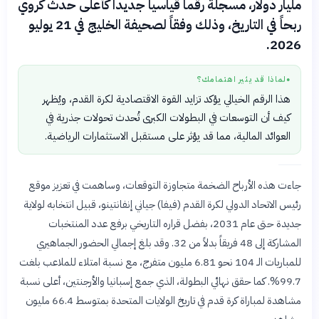
مليار دولار، مسجلةً رقماً قياسياً جديداً كأعلى حدث كروي
ربحاً في التاريخ، وذلك وفقاً لصحيفة الخليج في 21 يوليو
2026.
لماذا قد يثير اهتمامك؟
●
هذا الرقم الخيالي يؤكد تزايد القوة الاقتصادية لكرة القدم، ويُظهر
كيف أن التوسعات في البطولات الكبرى تُحدث تحولات جذرية في
العوائد المالية، مما قد يؤثر على مستقبل الاستثمارات الرياضية.
جاءت هذه الأرباح الضخمة متجاوزة التوقعات، وساهمت في تعزيز موقع
رئيس الاتحاد الدولي لكرة القدم (فيفا) جياني إنفانتينو، قبيل انتخابه لولاية
جديدة حتى عام 2031، بفضل قراره التاريخي برفع عدد المنتخبات
المشاركة إلى 48 فريقاً بدلاً من 32. وقد بلغ إجمالي الحضور الجماهيري
للمباريات الـ 104 نحو 6.81 مليون متفرج، مع نسبة امتلاء للملاعب بلغت
99.7%. كما حقق نهائي البطولة، الذي جمع إسبانيا والأرجنتين، أعلى نسبة
مشاهدة لمباراة كرة قدم في تاريخ الولايات المتحدة بمتوسط 66.4 مليون