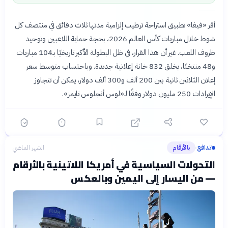
أقر «فيفا» تطبيق استراحة ترطيب إلزامية مدتها ثلاث دقائق في منتصف كل
شوط خلال مباريات كأس العالم 2026، بحجة حماية اللاعبين وتوحيد
ظروف اللعب. غير أن هذا القرار، في ظل البطولة الأكبر تاريخيًا بـ104 مباريات
و48 منتخبًا، يخلق 832 خانة إعلانية جديدة. وباحتساب متوسط سعر
إعلان الثلاثين ثانية بين 200 ألف و300 ألف دولار، يمكن أن تتجاوز
الإيرادات 250 مليون دولار وفقًا لـ«لوس أنجلوس تايمز».
تدافع
بالأرقام
الشهر الماضي
›
التحولات السياسية في أمريكا اللاتينية بالأرقام
— من اليسار إلى اليمين وبالعكس