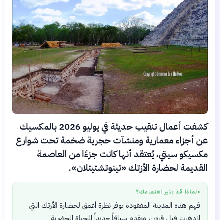
كشفت أعمال تنقيب حديثة في يوليو 2026 بالمكسيك
عن أجزاء معمارية ومنشآت حجرية ضخمة تحت شوارع
مكسيكو سيتي، يُعتقد أنها كانت جزءًا من العاصمة
القديمة لحضارة الأزتك «تينوتشتيتلان».
لماذا قد يثير اهتمامك؟
●
فهم هذه المدينة المفقودة يوفر نظرة أعمق لحضارة الأزتك التي
ازدهرت قبل قرون، ويقدم سياقاً جديداً للحياة الحضرية