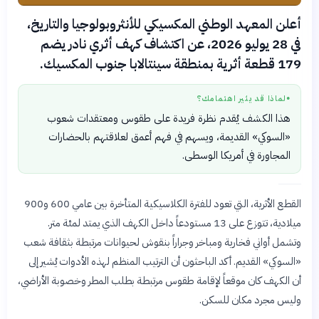
أعلن المعهد الوطني المكسيكي للأنثروبولوجيا والتاريخ،
في 28 يوليو 2026، عن اكتشاف كهف أثري نادر يضم
179 قطعة أثرية بمنطقة سينتالابا جنوب المكسيك.
لماذا قد يثير اهتمامك؟
●
هذا الكشف يُقدم نظرة فريدة على طقوس ومعتقدات شعوب
«السوكي» القديمة، ويسهم في فهم أعمق لعلاقتهم بالحضارات
المجاورة في أمريكا الوسطى.
القطع الأثرية، التي تعود للفترة الكلاسيكية المتأخرة بين عامي 600 و900
ميلادية، تتوزع على 13 مستودعاً داخل الكهف الذي يمتد لمئة متر.
وتشمل أواني فخارية ومباخر وجراراً بنقوش لحيوانات مرتبطة بثقافة شعب
«السوكي» القديم. أكد الباحثون أن الترتيب المنظم لهذه الأدوات يُشير إلى
أن الكهف كان موقعاً لإقامة طقوس مرتبطة بطلب المطر وخصوبة الأراضي،
وليس مجرد مكان للسكن.