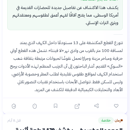
يكشف هذا الاكتشاف عن تفاصيل جديدة للحضارات القديمة في
أمريكا الوسطى، مما يفتح آفاقًا لفهم أعمق لطقوسهم ومعتقداتهم
ويثري التراث الإنساني.
تتوزع القطع المكتشفة على 13 مستودعًا داخل الكهف الذي يمتد
لمسافة 100 متر بالقرب من وادي نهر «لا فينتا». تشمل هذه القطع أواني
خزفية ومباخر مزينة وجرارًا تحمل نقوشًا لحيوانات مرتبطة بثقافة شعب
«السوكي» القديم. أشار الباحثون إلى أن الترتيب المنظم لهذه الأدوات يرجح
استخدام الكهف لمواقع طقوس تقليدية لطلب المطر وخصوبة الأراضي،
وليس للسكن فقط. تتواصل الأبحاث باستخدام تقنيات التصوير ثلاثي
الأبعاد والتحليلات الكيميائية الدقيقة للكشف عن المزيد.
زمان
خلاصة
قبل 8 أيام
›
المعهد المكسيكي يكشف 179 قطعة أثرية