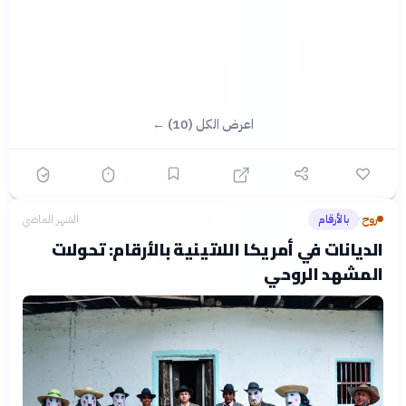
اعرض الكل (10) ←
روح
بالأرقام
الشهر الماضي
›
الديانات في أمريكا اللاتينية بالأرقام: تحولات
المشهد الروحي