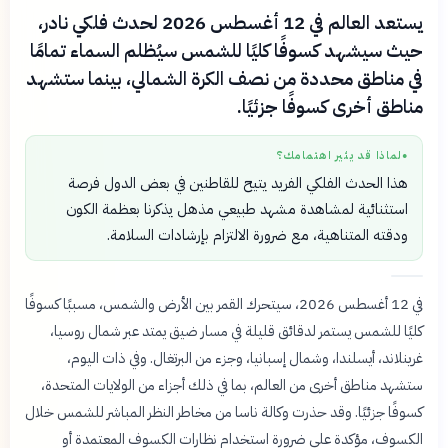
يستعد العالم في 12 أغسطس 2026 لحدث فلكي نادر،
حيث سيشهد كسوفًا كليًا للشمس سيُظلم السماء تمامًا
في مناطق محددة من نصف الكرة الشمالي، بينما ستشهد
مناطق أخرى كسوفًا جزئيًا.
لماذا قد يثير اهتمامك؟
●
هذا الحدث الفلكي الفريد يتيح للقاطنين في بعض الدول فرصة
استثنائية لمشاهدة مشهد طبيعي مذهل يذكرنا بعظمة الكون
ودقته المتناهية، مع ضرورة الالتزام بإرشادات السلامة.
في 12 أغسطس 2026، سيتحرك القمر بين الأرض والشمس، مسببًا كسوفًا
كليًا للشمس يستمر لدقائق قليلة في مسار ضيق يمتد عبر شمال روسيا،
غرينلاند، أيسلندا، وشمال إسبانيا، وجزء من البرتغال. وفي ذات اليوم،
ستشهد مناطق أخرى من العالم، بما في ذلك أجزاء من الولايات المتحدة،
كسوفًا جزئيًا. وقد حذرت وكالة ناسا من مخاطر النظر المباشر للشمس خلال
الكسوف، مؤكدة على ضرورة استخدام نظارات الكسوف المعتمدة أو