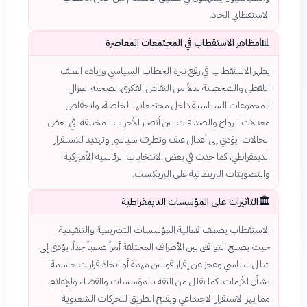
الاستقطابي الحاد.
📊
مظاهر الاستقطاب في المجتمعات المعاصرة
يظهر الاستقطاب في رفع نبرة الخطاب السياسي وزيادة العنف
اللفظي والشخصنة بدلاً من النقاش الفكري. يصحبه انعزال
المجموعات السياسية داخل مجتمعاتها الخاصة، وانخفاض
معدلات الزواج والصداقات بين أنصار الأحزاب المختلفة. في بعض
الحالات، يؤدي إلى أعمال عنف وتطرف سياسي وتهديد للاستقرار
الديمقراطي، كما حدث في بعض الانتخابات الرئاسية الأميركية
والتصويتات البريطانية على البريكست.
🏛️
التأثيرات على المؤسسات الديمقراطية
الاستقطاب يضعف فعالية المؤسسات التشريعية والتنفيذية،
حيث يصبح التوافق بين الأطراف المختلفة أمراً صعباً جداً. يؤدي إلى
شلل سياسي وعجز عن إقرار قوانين مهمة أو اتخاذ قرارات حاسمة
بشأن الأزمات. كما يقلل من الثقة بالمؤسسات والقضاء والإعلام،
مما يهز الاستقرار الاجتماعي ويفتح الطريق للحركات الشعبوية