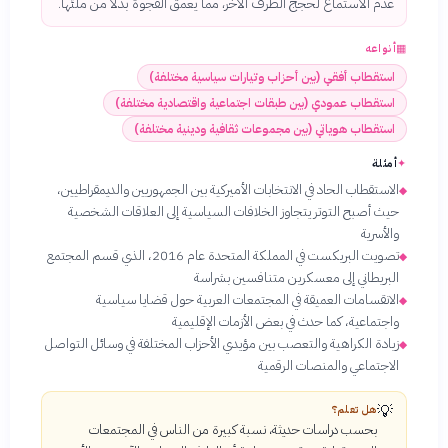
عدم الاستماع لحجج الطرف الآخر، مما يعمق الفجوة بدلاً من ملئها.
▦
أنواعه
استقطاب أفقي (بين أحزاب وتيارات سياسية مختلفة)
استقطاب عمودي (بين طبقات اجتماعية واقتصادية مختلفة)
استقطاب هوياتي (بين مجموعات ثقافية ودينية مختلفة)
✦
أمثلة
الاستقطاب الحاد في الانتخابات الأميركية بين الجمهوريين والديمقراطيين،
◆
حيث أصبح التوتر يتجاوز الخلافات السياسية إلى العلاقات الشخصية
والأسرية
تصويت البريكست في المملكة المتحدة عام 2016، الذي قسم المجتمع
◆
البريطاني إلى معسكرين متنافسين بشراسة
الانقسامات العميقة في المجتمعات العربية حول قضايا سياسية
◆
واجتماعية، كما حدث في بعض الأزمات الإقليمية
زيادة الكراهية والتعصب بين مؤيدي الأحزاب المختلفة في وسائل التواصل
◆
الاجتماعي والمنصات الرقمية
💡
هل تعلم؟
بحسب دراسات حديثة، نسبة كبيرة من الناس في المجتمعات