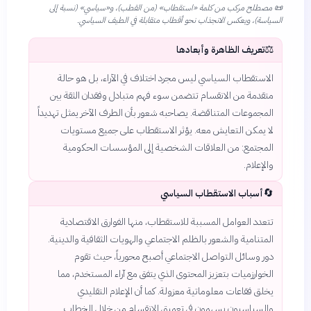
📜
مصطلح مركب من كلمة «استقطاب» (من القطب)، و«سياسي» (نسبة إلى
السياسة)، ويعكس الانجذاب نحو أقطاب متقابلة في الطيف السياسي.
⚖️
تعريف الظاهرة وأبعادها
الاستقطاب السياسي ليس مجرد اختلاف في الآراء، بل هو حالة
متقدمة من الانقسام تتضمن سوء فهم متبادل وفقدان الثقة بين
المجموعات المتناقضة. يصاحبه شعور بأن الطرف الآخر يمثل تهديداً
لا يمكن التعايش معه. يؤثر الاستقطاب على جميع مستويات
المجتمع: من العلاقات الشخصية إلى المؤسسات الحكومية
والإعلام.
🔄
أسباب الاستقطاب السياسي
تتعدد العوامل المسببة للاستقطاب، منها الفوارق الاقتصادية
المتنامية والشعور بالظلم الاجتماعي والهويات الثقافية والدينية.
دور وسائل التواصل الاجتماعي أصبح محورياً، حيث تقوم
الخوارزميات بتعزيز المحتوى الذي يتفق مع آراء المستخدم، مما
يخلق فقاعات معلوماتية معزولة. كما أن الإعلام التقليدي
والسياسيون يسهمون في تعميق الانقسام من خلال الخطاب