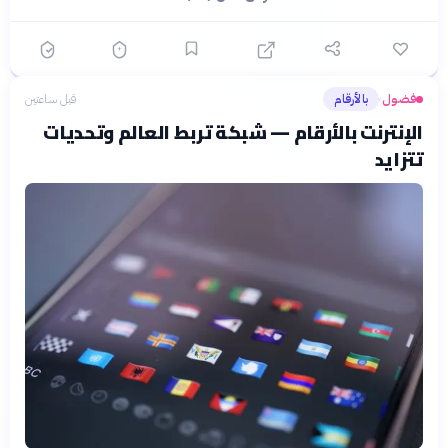
فضول
بالأرقام
قبل ساعتين
›
الإنترنت بالأرقام — شبكة تربط العالم وتحديات
تتزايد