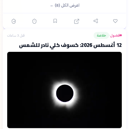
اعرض الكل (8) ←
فضول
خلاصة
قبل 3 ساعات
›
12 أغسطس 2026: كسوف كلي نادر للشمس