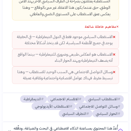
المستقطبة يعتقدون بصراحة أن الطرف السياسي الآخر يهدد الأمن
الوطني، حتى عندما يكون هذا الاعتقاد غير مبرر بالوقائع — وهذا
يعكس عمق الاستقطاب على المستوى النفسي والعاطفي.
✕
مفاهيم خاطئة شائعة
الاستقطاب السياسي موجود فقط في الدول الديمقراطية — في الحقيقة
✕
يوجد في جميع الأنظمة السياسية، لكن قد يتخذ أشكالاً مختلفة
الاستقطاب هو انعكاس طبيعي وضروري للديمقراطية — بينما الواقع
✕
أنه يضعف الديمقراطية ويهدد الحوار البناء
وسائل التواصل الاجتماعي هي السبب الوحيد للاستقطاب — وهذا
✕
تبسيط مفرط، فهناك عوامل اقتصادية واجتماعية وثقافية عميقة
الاستقطاب السياسي
الانقسام الاجتماعي
الديمقراطية
وسائل التواصل الاجتماعي
الاستقطاب الأيديولوجي
الحوار السياسي
التطرف السياسي
أُعدّ هذا المحتوى بمساعدة الذكاء الاصطناعي في البحث والصياغة، ودقّقه