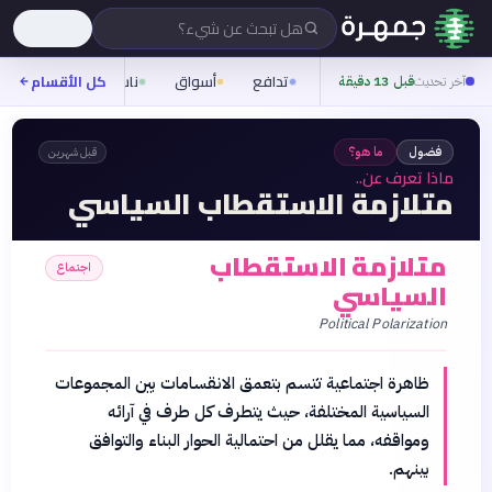
هل تبحث عن شيء؟
تدافع
أسواق
ناس
روح
كل الأقسام
شيف
آخر تحديث
قبل 13 دقيقة
فضول
ما هو؟
قبل شهرين
ماذا تعرف عن..
متلازمة الاستقطاب السياسي
متلازمة الاستقطاب
اجتماع
السياسي
Political Polarization
ظاهرة اجتماعية تتسم بتعمق الانقسامات بين المجموعات
السياسية المختلفة، حيث يتطرف كل طرف في آرائه
ومواقفه، مما يقلل من احتمالية الحوار البناء والتوافق
بينهم.