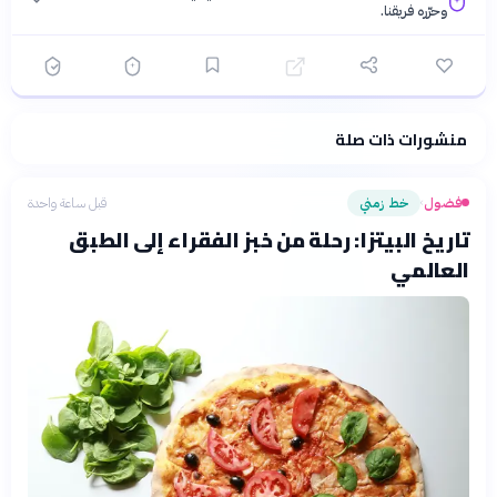
وحرّره فريقنا.
منشورات ذات صلة
فلسفتنا المعرفية
·
سياسة الذكاء الاصطناعي
فضول
خط زمني
قبل ساعة واحدة
›
تاريخ البيتزا: رحلة من خبز الفقراء إلى الطبق
العالمي