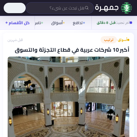
هل تبحث عن شيء؟
تدافع
أسواق
ناس
روح
كل الأقسام
شيفر
آخر تحديث
قبل 8 دقائق
أسواق
ترتيب
قبل شهرين
›
أكبر 10 شركات عربية في قطاع التجزئة والتسوق