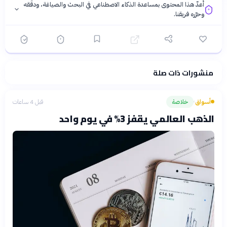
أُعدّ هذا المحتوى بمساعدة الذكاء الاصطناعي في البحث والصياغة، ودقّقه
وحرّره فريقنا.
منشورات ذات صلة
فلسفتنا المعرفية
·
سياسة الذكاء الاصطناعي
أسواق
خلاصة
قبل 4 ساعات
›
الذهب العالمي يقفز 3% في يوم واحد