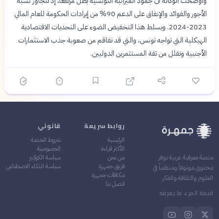
وأوضحت الوكالة أن جمود الميزانية التونسية يظل مرتفعاً، إذ تتجاوز نسبة
الأجور والفوائد والإنفاق على الدعم 90% من إيرادات الحكومة للعام المالي
2023-2024. ويسلط هذا التخفيض الضوء على التحديات الاقتصادية
الهيكلية التي تواجه تونس، والتي قد تفاقم من صعوبة جذب الاستثمارات
الأجنبية وتقلل من ثقة المستثمرين الدوليين.
روابط سريعة
قانوني
الرئيسية
شروط الخدمة
الأكثر قراءة
الخصوصية
من نحن
سياسة الكوكيز
منصة معرفية عربية توفر
فريق جمهرة
سياسة الذكاء الاصطناعي
محتوى موثوقاً ومنظماً في
مكافآت جمهرة
العلوم والثقافة والفكر
اتصل بنا
قيمة المرء ما يعرفه