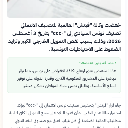
خفضت وكالة "فيتش" العالمية للتصنيف الائتماني
تصنيف تونس السيادي إلى "-ccc" بتاريخ 3 أغسطس
2026، وذلك بسبب نقص التمويل الخارجي الكبير وتزايد
الضغوط على الاحتياطيات التونسية.
لماذا قد يثير اهتمامك؟
●
هذا التخفيض يعني ارتفاع تكلفة الاقتراض على تونس، مما يؤثر
مباشرة على المشاريع الحكومية الكبرى وقدرة الدولة على توفير
السلع الأساسية، وبالتالي يمس حياة المواطن بشكل مباشر.
جاء قرار "فيتش" بتخفيض تصنيف تونس الائتماني إلى "-ccc" ليؤكد
استمرار حالة عدم اليقين بشأن قدرة البلاد على جمع التمويل الكافي لتلبية
متطلباتها المالية الضخمة في ظل غياب اتفاق مع صندوق النقد الدولي.