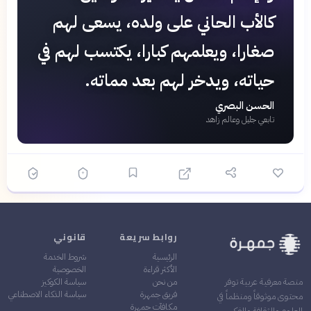
❞
كالأب الحاني على ولده، يسعى لهم
صغارا، ويعلمهم كبارا، يكتسب لهم في
حياته، ويدخر لهم بعد مماته.
الحسن البصري
تابعي جليل وعالم زاهد
روابط سريعة
قانوني
الرئيسية
شروط الخدمة
الأكثر قراءة
الخصوصية
من نحن
سياسة الكوكيز
منصة معرفية عربية توفر
فريق جمهرة
سياسة الذكاء الاصطناعي
محتوى موثوقاً ومنظماً في
مكافآت جمهرة
العلوم والثقافة والفكر