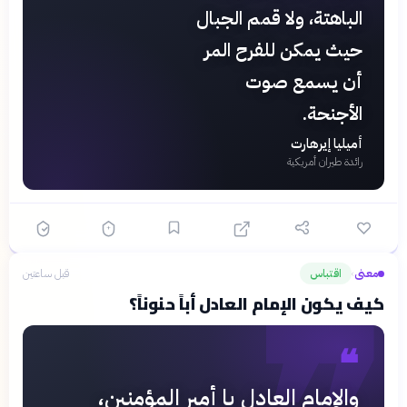
الباهتة، ولا قمم الجبال
حيث يمكن للفرح المر
أن يسمع صوت
الأجنحة.
أميليا إيرهارت
رائدة طيران أمريكية
معنى
اقتباس
قبل ساعتين
›
كيف يكون الإمام العادل أباً حنوناً؟
❝
والإمام العادل يا أمير المؤمنين،