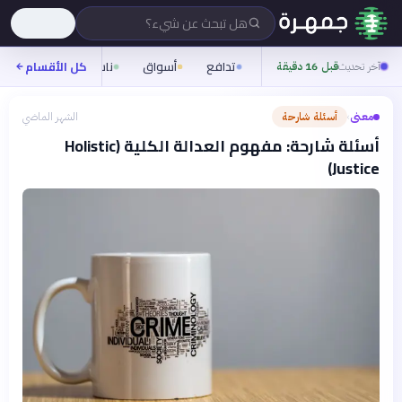
هل تبحث عن شيء؟
تدافع
أسواق
ناس
روح
كل الأقسام
شيف
آخر تحديث
قبل 16 دقيقة
معنى
أسئلة شارحة
الشهر الماضي
›
أسئلة شارحة: مفهوم العدالة الكلية (Holistic
Justice)