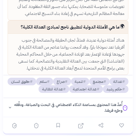
تعويضات ملموسة للضحايا، يمكنها بناء جسور الثقة المفقودة. كما أن
معالجة المظالم التاريخية تسهم في إعادة بناء النسيج الاجتماعي.
🌍
ما هي الأمثلة الدولية لتطبيق ناجح لمبادئ العدالة الكلية؟
هناك أمثلة دولية عديدة، فمثلاً، لجان الحقيقة والمصالحة في جنوب
أفريقيا تعد نموذجًا بارزًا. وقد أدمجت رواندا عناصر من العدالة الكلية في
جهودها لإعادة الإعمار بعد الإبادة الجماعية، من خلال المحاكم المحلية
(الغاشاشا) التي جمعت بين العدالة التقليدية والتصالحية. كما تسعى
بعض برامج الأمم المتحدة لدمج أبعاد العدالة الكلية في تدخلاتها.
عدالة
مجتمع
تنمية
صراع
سلام
حقوق انسان
حكم رشيد
عدالة اجتماعية
عدالة انتقالية
أُعدّ هذا المحتوى بمساعدة الذكاء الاصطناعي في البحث والصياغة، ودقّقه
وحرّره فريقنا.