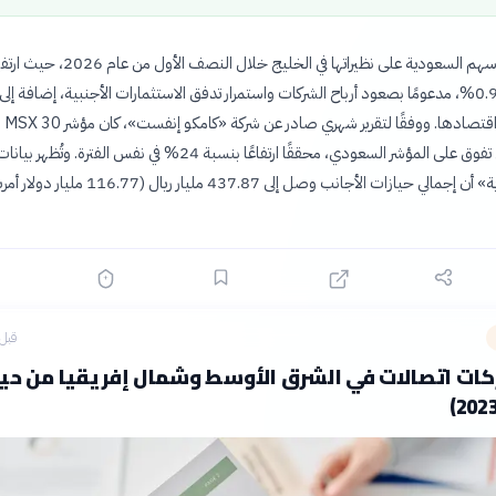
تفوقت سوق الأسهم السعودية على نظيراتها في الخليج خلال ا
«تاسي» بنسبة 0.9%، مدعومًا بصعود أرباح الشركات واستمرار تدفق الاستثمارات الأجنبية، إضافة إ
المملكة لت
هو الوحيد الذي تفوق على المؤشر السعودي، محققًا ارتفاعًا بنسبة 24% في نفس الفترة. وتُظهر بيان
«تداول السعودية» أن إجمالي حيازات الأجانب وصل إلى 437.87 مليار ريال (116.77
قبل 3 ساع
 10 شركات اتصالات في الشرق الأوسط وشمال إفريقيا من ح