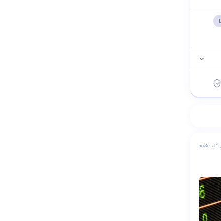
ا
يقة