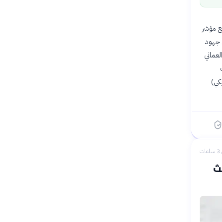
لنصف الأول من عام 2026، حيث ارتفع مؤشر
لى جهود
نويع اقتصادها. ووفقًا لتقرير شهري صادر عن شركة «كامكو إنفست»، كان مؤشر MSX 30 العماني
ات
 مليار دولار أمريكي)
ات
يث