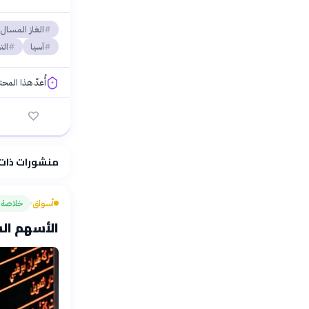
الغاز المسال
آسيا
الت
أُعدّ هذا المح
فلسفتنا المعرفية
منشورات ذات
أسواق
خلاصة
›
الأسهم السع