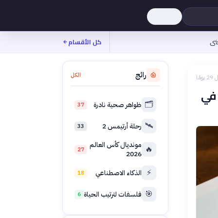
نى
كل الأقسام
رائج
الكل
 يومًا
 في
🗂️
ظواهر صحية نادرة
37
🛰️
رحلة أرتيمس 2
33
مونديال كأس العالم
🔥
27
2026
⚡
الذكاء الاصطناعي
18
🎯
فلسفات لترتيب الحياة
6