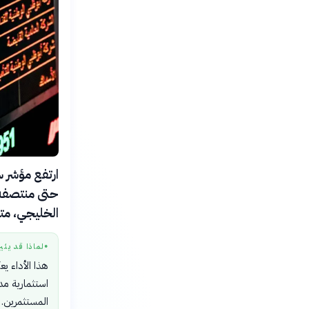
حتى منتصفه،
الخليجي، متف
لماذا قد يثي
●
هذا الأداء ي
استثمارية مدع
المستثمرين.