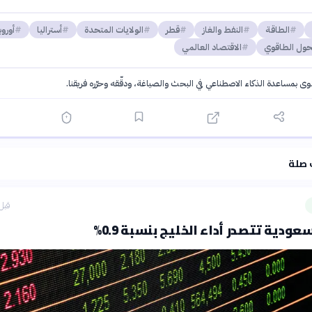
الطاقة
النفط والغاز
قطر
الولايات المتحدة
أستراليا
أوروب
حول الطاقوي
الاقتصاد العالمي
توى بمساعدة الذكاء الاصطناعي في البحث والصياغة، ودقّقه وحرّره فريقنا.
·
سياسة الذكاء الاصطناعي
 صلة
قبل 40 دق
ودية تتصدر أداء الخليج بنسبة 0.9%