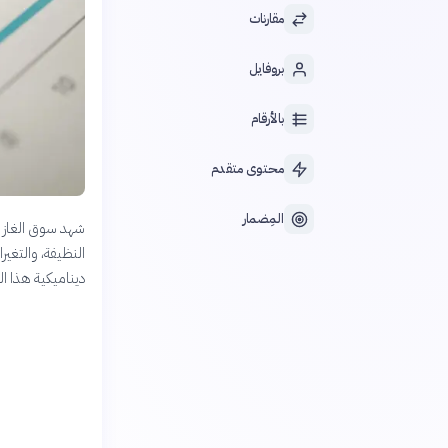
مقارنات
بروفايل
بالأرقام
محتوى متقدم
المِضمار
النظيفة، والتغير
ديناميكية هذا ا