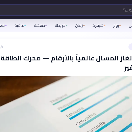
شيء؟
س
روح
شيفرة
زمان
خريطة
دهشة
عافية
مع
قبل 29
لغاز المسال عالمياً بالأرقام — محرك الطاقة
ير